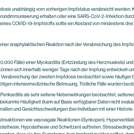
osis unabhängig vom vorherigen Impfstatus verabreicht werden. Ki
e Grundimmunisierung erhalten oder eine SARS-CoV-2-Infektion dur
ines COVID-19-Impfstoffs sollte ein Abstand von mindestens drei
ll einer anaphylaktischen Reaktion nach der Verabreichung des Imp
1/10.000 Fälle) einer Myokarditis (Entzündung des Herzmuskels) und
en sich innerhalb weniger Tage nach der Impfung entwickeln und 
Verabreichung der zweiten Impfdosis beobachtet sowie häufiger b
benötigen intensivmedizinische Betreuung. Tödliche Fälle wurden beo
erikarditis als sehr seltene Nebenwirkungen beobachtet, seltenes
unbekannte Häufigkeit (kann auf Basis verfügbarer Daten nicht eval
ßen und Gesichtsschwellungen (bei Individuen mit einer Historie d
eaktionen wie vasovagale Reaktionen (Synkopen), Hyperventilatio
rästhesie, Hypoästhesie und Schwitzen) auftreten. Stressbedingte