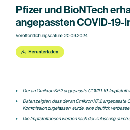
Pfizer und BioNTech erh
angepassten COVID-19-Im
Veröffentlichungsdatum: 20.09.2024
Herunterladen
Der an Omikron KP.2 angepasste COVID-19-Impfstoff w
Daten zeigten, dass der an Omikron KP.2 angepasste C
Kommission zugelassen wurde,
eine deutlich verbess
Die Impfstoffdosen werden nach der Zulassung durch d