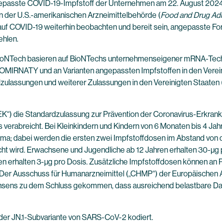
gepasste COVID-19-Impfstoff der Unternehmen am 22. August 2024 f
on der U.S.-amerikanischen Arzneimittelbehörde (
Food and Drug Adm
auf COVID-19 weiterhin beobachten und bereit sein, angepasste Fo
ehlen.
 BioNTech basieren auf BioNTechs unternehmenseigener mRNA-Te
COMIRNATY und an Varianten angepassten Impfstoffen in den Verei
llzulassungen und weiterer Zulassungen in den Vereinigten Staaten
) die Standardzulassung zur Prävention der Coronavirus-Erkrank
is verabreicht. Bei Kleinkindern und Kindern von 6 Monaten bis 4 J
ma; dabei werden die ersten zwei Impfstoffdosen im Abstand von dre
 wird. Erwachsene und Jugendliche ab 12 Jahren erhalten 30-µg pro
ren erhalten 3-µg pro Dosis. Zusätzliche Impfstoffdosen können a
r Ausschuss für Humanarzneimittel („CHMP“) der Europäischen Arz
ns zu dem Schluss gekommen, dass ausreichend belastbare Daten 
der JN.1-Subvariante von SARS-CoV-2 kodiert.