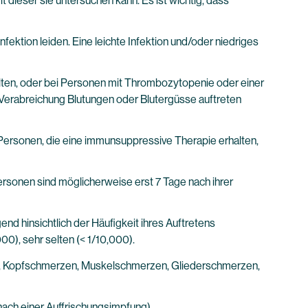
dieser sie untersuchen kann. Es ist wichtig, dass
ektion leiden. Eine leichte Infektion und/oder niedriges
halten, oder bei Personen mit Thrombozytopenie oder einer
n Verabreichung Blutungen oder Blutergüsse auftreten
Personen, die eine immunsuppressive Therapie erhalten,
rsonen sind möglicherweise erst 7 Tage nach ihrer
d hinsichtlich der Häufigkeit ihres Auftretens
,000), sehr selten (< 1/10,000).
eit, Kopfschmerzen, Muskelschmerzen, Gliederschmerzen,
nach einer Auffrischungsimpfung)