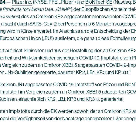
024
—
Pfizer Inc.
(NYSE: PFE, „Pfizer“) und
BioNTech SE
(Nasdaq: B
l Products for Human Use, „CHMP“
) der Europäischen Arzneimittel
orization
) des an Omikron KP.2 angepassten monovalenten COVI
erursacht durch SARS-CoV-2 bei Personen ab 6 Monaten ausgesproc
g wird in Kürze erwartet. Im Anschluss an die Entscheidung der 
uropäischen Union („EU“) ausliefern, die genau diese Formulierung
 auf nicht-klinischen und aus der Herstellung des an Omikron K
herheit und Wirksamkeit der bisherigen COVID-19-Impfstoffe von Pf
im Vergleich zu dem an Omikron XBB.1.5 angepassten COVID-19-Imp
1
.1-Sublinien generierte, darunter KP.2, LB.1, KP.3 und KP.3.1.1.
n Omikron JN.1 angepassten COVID-19-Impfstoff von Pfizer und BioN
-Impfstoff im Vergleich zu dem an Omikron XBB.1.5 adaptierten CO
en, einschließlich KP.2, LB.1, KP.3 und KP.3.1.1, generierte.
ten Impfstoffs durch die EK werden sowohl der an Omikron KP.2 an
 wobei die Verfügbarkeit von der Nachfrage der einzelnen Länder