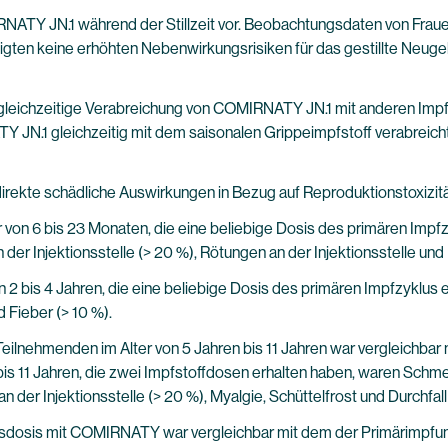
NATY JN.1 während der Stillzeit vor. Beobachtungsdaten von Fraue
igten keine erhöhten Nebenwirkungsrisiken für das gestillte Ne
gleichzeitige Verabreichung von COMIRNATY JN.1 mit anderen Impf
 JN.1 gleichzeitig mit dem saisonalen Grippeimpfstoff verabreicht 
irekte schädliche Auswirkungen in Bezug auf Reproduktionstoxizitä
on 6 bis 23 Monaten, die eine beliebige Dosis des primären Impfzyk
 der Injektionsstelle (> 20 %), Rötungen an der Injektionsstelle und 
 2 bis 4 Jahren, die eine beliebige Dosis des primären Impfzyklus 
 Fieber (> 10 %).
lnehmenden im Alter von 5 Jahren bis 11 Jahren war vergleichbar m
is 11 Jahren, die zwei Impfstoffdosen erhalten haben, waren Schmerz
er Injektionsstelle (> 20 %), Myalgie, Schüttelfrost und Durchfall 
ngsdosis mit COMIRNATY war vergleichbar mit dem der Primärimpfun