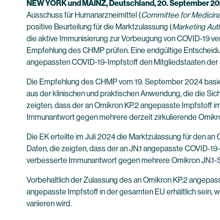
NEW YORK und MAINZ, Deutschland, 20. September 2
Ausschuss für Humanarzneimittel (
Committee for Medicina
positive Beurteilung für die Marktzulassung (
Marketing Auth
die aktive Immunisierung zur Vorbeugung von COVID-19 v
Empfehlung des CHMP prüfen. Eine endgültige Entscheidun
angepassten COVID-19-Impfstoff den Mitgliedstaaten der E
Die Empfehlung des CHMP vom 19. September 2024 basiert
aus der klinischen und praktischen Anwendung, die die Sic
zeigten, dass der an Omikron KP.2 angepasste Impfstoff 
Immunantwort gegen mehrere derzeit zirkulierende Omikron JN
Die EK erteilte im Juli 2024 die Marktzulassung für den a
Daten, die zeigten, dass der an JN.1 angepasste COVID-19
verbesserte Immunantwort gegen mehrere Omikron JN.1-Sublini
Vorbehaltlich der Zulassung des an Omikron KP.2 angepass
angepasste Impfstoff in der gesamten EU erhältlich sein,
variieren wird.