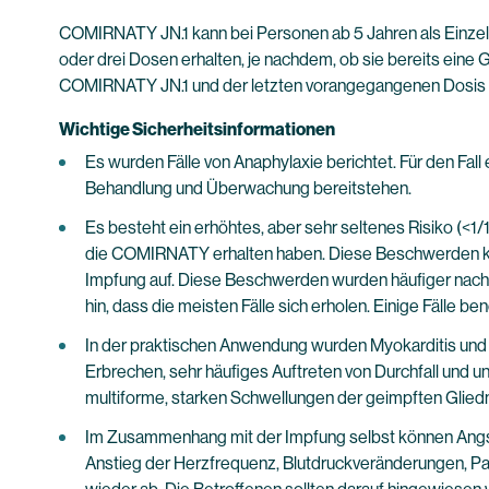
COMIRNATY JN.1 kann bei Personen ab 5 Jahren als Einzeld
oder drei Dosen erhalten, je nachdem, ob sie bereits ein
COMIRNATY JN.1 und der letzten vorangegangenen Dosis e
Wichtige Sicherheitsinformationen
Es wurden Fälle von Anaphylaxie berichtet. Für den Fa
Behandlung und Überwachung bereitstehen.
Es besteht ein erhöhtes, aber sehr seltenes Risiko (<
die COMIRNATY erhalten haben. Diese Beschwerden könn
Impfung auf. Diese Beschwerden wurden häufiger nach 
hin, dass die meisten Fälle sich erholen. Einige Fälle 
In der praktischen Anwendung wurden Myokarditis und P
Erbrechen, sehr häufiges Auftreten von Durchfall und 
multiforme, starken Schwellungen der geimpften Gliedma
Im Zusammenhang mit der Impfung selbst können Angstr
Anstieg der Herzfrequenz, Blutdruckveränderungen, Pa