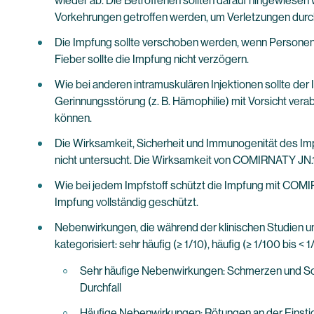
wieder ab. Die Betroffenen sollten darauf hingewiesen 
Vorkehrungen getroffen werden, um Verletzungen dur
Die Impfung sollte verschoben werden, wenn Personen an
Fieber sollte die Impfung nicht verzögern.
Wie bei anderen intramuskulären Injektionen sollte der
Gerinnungsstörung (z. B. Hämophilie) mit Vorsicht ver
können.
Die Wirksamkeit, Sicherheit und Immunogenität des Im
nicht untersucht. Die Wirksamkeit von COMIRNATY JN.1
Wie bei jedem Impfstoff schützt die Impfung mit COMIR
Impfung vollständig geschützt.
Nebenwirkungen, die während der klinischen Studien un
kategorisiert: sehr häufig (≥ 1/10), häufig (≥ 1/100 bis < 
Sehr häufige Nebenwirkungen: Schmerzen und Schw
Durchfall
Häufige Nebenwirkungen: Rötungen an der Einstic