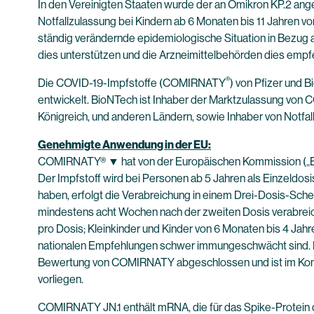
In den Vereinigten Staaten wurde der an Omikron KP.2 an
Notfallzulassung bei Kindern ab 6 Monaten bis 11 Jahren v
ständig verändernde epidemiologische Situation in Bezug 
dies unterstützen und die Arzneimittelbehörden dies empf
®
Die COVID-19-Impfstoffe (COMIRNATY
) von Pfizer und
entwickelt. BioNTech ist Inhaber der Marktzulassung von 
Königreich, und anderen Ländern, sowie Inhaber von Notfa
Genehmigte Anwendung in der EU:
COMIRNATY® ▼ hat von der Europäischen Kommission („EK“
Der Impfstoff wird bei Personen ab 5 Jahren als Einzeldos
haben, erfolgt die Verabreichung in einem Drei-Dosis-Sche
mindestens acht Wochen nach der zweiten Dosis verabreicht
pro Dosis; Kleinkinder und Kinder von 6 Monaten bis 4 Jah
nationalen Empfehlungen schwer immungeschwächt sind. De
Bewertung von COMIRNATY abgeschlossen und ist im Konse
vorliegen.
COMIRNATY JN.1 enthält mRNA, die für das Spike-Protein 