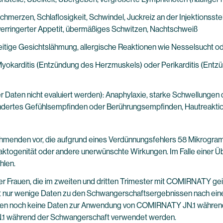
erzen, Schlaflosigkeit, Schwindel, Juckreiz an der Injektionsstel
erringerter Appetit, übermäßiges Schwitzen, Nachtschweiß
tige Gesichtslähmung, allergische Reaktionen wie Nesselsucht o
Myokarditis (Entzündung des Herzmuskels) oder Perikarditis (Ent
r Daten nicht evaluiert werden): Anaphylaxie, starke Schwellunge
ndertes Gefühlsempfinden oder Berührungsempfinden, Hautreaktion,
nehmenden vor, die aufgrund eines Verdünnungsfehlers 58 Mikro
eaktogenität oder andere unerwünschte Wirkungen. Im Falle einer Ü
hlen.
Frauen, die im zweiten und dritten Trimester mit COMIRNATY geim
t nur wenige Daten zu den Schwangerschaftsergebnissen nach einer
 liegen noch keine Daten zur Anwendung von COMIRNATY JN.1 währen
.1 während der Schwangerschaft verwendet werden.