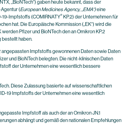
NTX, „BioNTech“) gaben heute bekannt, dass der
-Agentur (
European Medicines Agency, „EMA“)
eine
®
D-19-Impfstoffs (COMIRNATY
KP.2) der Unternehmen für
hen hat. Die Europäische Kommission („EK“) wird die
EK werden Pfizer und BioNTech den an Omikron KP.2
 bestellt haben.
P.2 angepassten Impfstoffs gewonnenen Daten sowie Daten
izer und BioNTech belegten. Die nicht-klinischen Daten
fstoff der Unternehmen eine wesentlich bessere
Tech. Diese Zulassung basierte auf wissenschaftlichen
VID-19 Impfstoffs der Unternehmen eine wesentlich
gepasste Impfstoff als auch der an Omikron JN.1
regierungen abhängt und gemäß den nationalen Empfehlungen