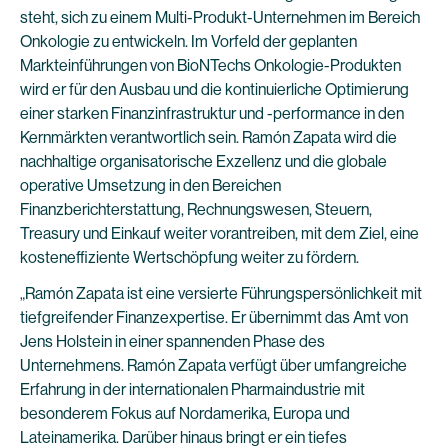
steht, sich zu einem Multi-Produkt-Unternehmen im Bereich
Onkologie zu entwickeln. Im Vorfeld der geplanten
Markteinführungen von BioNTechs Onkologie-Produkten
wird er für den Ausbau und die kontinuierliche Optimierung
einer starken Finanzinfrastruktur und -performance in den
Kernmärkten verantwortlich sein. Ramón Zapata wird die
nachhaltige organisatorische Exzellenz und die globale
operative Umsetzung in den Bereichen
Finanzberichterstattung, Rechnungswesen, Steuern,
Treasury und Einkauf weiter vorantreiben, mit dem Ziel, eine
kosteneffiziente Wertschöpfung weiter zu fördern.
„Ramón Zapata ist eine versierte Führungspersönlichkeit mit
tiefgreifender Finanzexpertise. Er übernimmt das Amt von
Jens Holstein in einer spannenden Phase des
Unternehmens. Ramón Zapata verfügt über umfangreiche
Erfahrung in der internationalen Pharmaindustrie mit
besonderem Fokus auf Nordamerika, Europa und
Lateinamerika. Darüber hinaus bringt er ein tiefes