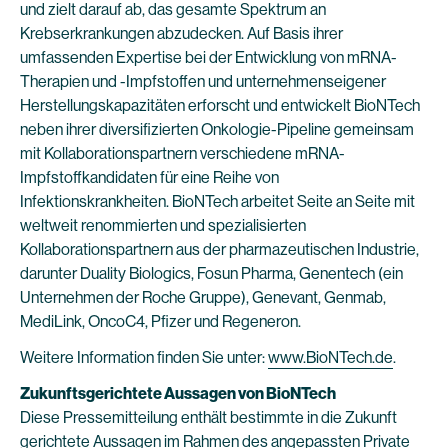
und zielt darauf ab, das gesamte Spektrum an
Krebserkrankungen abzudecken. Auf Basis ihrer
umfassenden Expertise bei der Entwicklung von mRNA-
Therapien und -Impfstoffen und unternehmenseigener
Herstellungskapazitäten erforscht und entwickelt BioNTech
neben ihrer diversifizierten Onkologie-Pipeline gemeinsam
mit Kollaborationspartnern verschiedene mRNA-
Impfstoffkandidaten für eine Reihe von
Infektionskrankheiten. BioNTech arbeitet Seite an Seite mit
weltweit renommierten und spezialisierten
Kollaborationspartnern aus der pharmazeutischen Industrie,
darunter Duality Biologics, Fosun Pharma, Genentech (ein
Unternehmen der Roche Gruppe), Genevant, Genmab,
MediLink, OncoC4, Pfizer und Regeneron.
Weitere Information finden Sie unter:
www.BioNTech.de
.
Zukunftsgerichtete Aussagen von BioNTech
Diese Pressemitteilung enthält bestimmte in die Zukunft
gerichtete Aussagen im Rahmen des angepassten Private