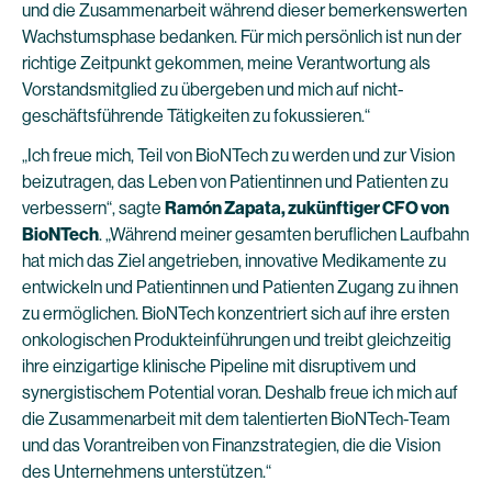
und die Zusammenarbeit während dieser bemerkenswerten
Wachstumsphase bedanken. Für mich persönlich ist nun der
richtige Zeitpunkt gekommen, meine Verantwortung als
Vorstandsmitglied zu übergeben und mich auf nicht-
geschäftsführende Tätigkeiten zu fokussieren.“
„Ich freue mich, Teil von BioNTech zu werden und zur Vision
beizutragen, das Leben von Patientinnen und Patienten zu
verbessern“, sagte
Ramón Zapata, zukünftiger CFO von
BioNTech
. „Während meiner gesamten beruflichen Laufbahn
hat mich das Ziel angetrieben, innovative Medikamente zu
entwickeln und Patientinnen und Patienten Zugang zu ihnen
zu ermöglichen. BioNTech konzentriert sich auf ihre ersten
onkologischen Produkteinführungen und treibt gleichzeitig
ihre einzigartige klinische Pipeline mit disruptivem und
synergistischem Potential voran. Deshalb freue ich mich auf
die Zusammenarbeit mit dem talentierten BioNTech-Team
und das Vorantreiben von Finanzstrategien, die die Vision
des Unternehmens unterstützen.“