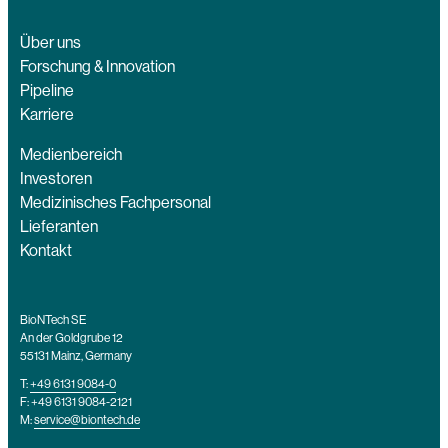
Über uns
Forschung & Innovation
Pipeline
Karriere
Medienbereich
Investoren
Medizinisches Fachpersonal
Lieferanten
Kontakt
BioNTech SE
An der Goldgrube 12
55131 Mainz, Germany
T:
+49 6131 9084-0
F: +49 6131 9084-2121
M:
service@biontech.de