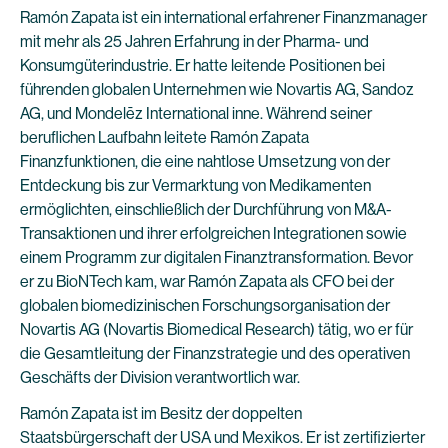
Ramón Zapata ist ein international erfahrener Finanzmanager
mit mehr als 25 Jahren Erfahrung in der Pharma- und
Konsumgüterindustrie. Er hatte leitende Positionen bei
führenden globalen Unternehmen wie Novartis AG, Sandoz
AG, und Mondelēz International inne. Während seiner
beruflichen Laufbahn leitete Ramón Zapata
Finanzfunktionen, die eine nahtlose Umsetzung von der
Entdeckung bis zur Vermarktung von Medikamenten
ermöglichten, einschließlich der Durchführung von M&A-
Transaktionen und ihrer erfolgreichen Integrationen sowie
einem Programm zur digitalen Finanztransformation. Bevor
er zu BioNTech kam, war Ramón Zapata als CFO bei der
globalen biomedizinischen Forschungsorganisation der
Novartis AG (Novartis Biomedical Research) tätig, wo er für
die Gesamtleitung der Finanzstrategie und des operativen
Geschäfts der Division verantwortlich war.
Ramón Zapata ist im Besitz der doppelten
Staatsbürgerschaft der USA und Mexikos. Er ist zertifizierter