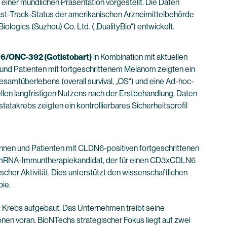
einer mündlichen Präsentation vorgestellt. Die Daten
st-Track-Status der amerikanischen Arzneimittelbehörde
iologics (Suzhou) Co. Ltd. („DualityBio“) entwickelt.
6/
ONC-392 (Gotistobart)
in Kombination mit aktuellen
n und Patienten mit fortgeschrittenem Melanom zeigten ein
esamtüberlebens (overall survival, „OS“) und eine Ad-hoc-
llen langfristigen Nutzens nach der Erstbehandlung. Daten
tatakrebs zeigten ein kontrollierbares Sicherheitsprofil
tinnen und Patienten mit CLDN6-positiven fortgeschrittenen
rter mRNA-Immuntherapiekandidat, der für einen CD3xCDLN6
ischer Aktivität. Dies unterstützt den wissenschaftlichen
pie.
it Krebs aufgebaut. Das Unternehmen treibt seine
onen voran. BioNTechs strategischer Fokus liegt auf zwei