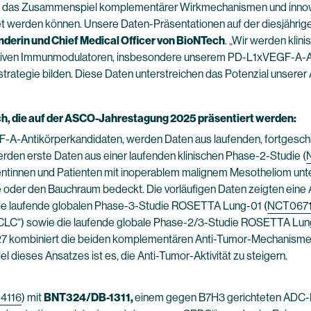
ch das Zusammenspiel komplementärer Wirkmechanismen und innovat
ltet werden können. Unsere Daten-Präsentationen auf der diesjähri
ünderin und Chief Medical Officer von BioNTech
. „Wir werden klin
ovativen Immunmodulatoren, insbesondere unserem PD-L1xVEGF-A-A
trategie bilden. Diese Daten unterstreichen das Potenzial unserer
h, die auf der ASCO-Jahrestagung 2025 präsentiert werden:
A-Antikörperkandidaten, werden Daten aus laufenden, fortgeschri
werden erste Daten aus einer laufenden klinischen Phase-2-Studie (
tientinnen und Patienten mit inoperablem malignem Mesotheliom unt
 oder den Bauchraum bedeckt. Die vorläufigen Daten zeigten eine An
 die laufende globalen Phase-3-Studie ROSETTA Lung-01 (
NCT067
-SCLC“) sowie die laufende globale Phase-2/3-Studie ROSETTA Lun
T327 kombiniert die beiden komplementären Anti-Tumor-Mechanisme
dieses Ansatzes ist es, die Anti-Tumor-Aktivität zu steigern.
4116
) mit
BNT324/DB-1311,
einem gegen B7H3 gerichteten ADC-Ka