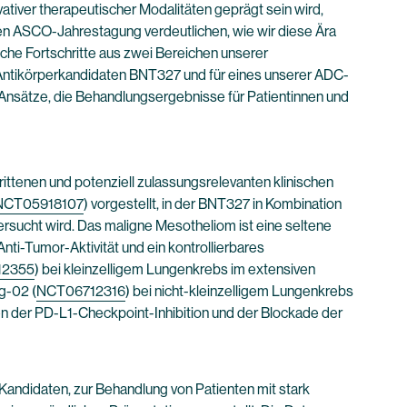
iver therapeutischer Modalitäten geprägt sein wird,
gen ASCO-Jahrestagung verdeutlichen, wie wir diese Ära
ische Fortschritte aus zwei Bereichen unserer
ntikörperkandidaten BNT327 und für eines unserer ADC-
 Ansätze, die Behandlungsergebnisse für Patientinnen und
ttenen und potenziell zulassungsrelevanten klinischen
NCT05918107
) vorgestellt, in der BNT327 in Kombination
ersucht wird. Das maligne Mesotheliom ist eine seltene
ti-Tumor-Aktivität und ein kontrollierbares
12355
) bei kleinzelligem Lungenkrebs im extensiven
g-02 (
NCT06712316
) bei nicht-kleinzelligem Lungenkrebs
n der PD-L1-Checkpoint-Inhibition und der Blockade der
ndidaten, zur Behandlung von Patienten mit stark