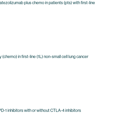
zolizumab plus chemo in patients (pts) with first-line
chemo) in first-line (1L) non-small cell lung cancer
1 inhibitors with or without CTLA-4 inhibitors