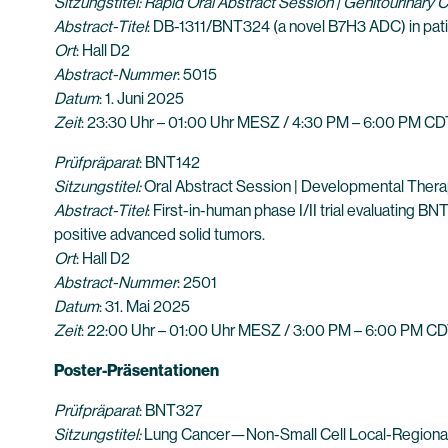
Sitzungstitel
: Rapid Oral Abstract Session | Genitourinary 
Abstract-Titel
: DB-1311/BNT324 (a novel B7H3 ADC) in pati
Ort
: Hall D2
Abstract-Nummer
: 5015
Datum
: 1. Juni 2025
Zeit
: 23:30 Uhr – 01:00 Uhr MESZ / 4:30 PM – 6:00 PM CD
Prüfpräparat
: BNT142
Sitzungstitel
:
Oral Abstract Session | Developmental Th
Abstract-Titel
: First-in-human phase I/II trial evaluating 
positive advanced solid tumors.
Ort
: Hall D2
Abstract-Nummer
: 2501
Datum
: 31. Mai 2025
Zeit
: 22:00 Uhr – 01:00 Uhr MESZ / 3:00 PM – 6:00 PM C
Poster-Präsentationen
Prüfpräparat
: BNT327
Sitzungstitel
:
Lung Cancer—Non-Small Cell Local-Regional