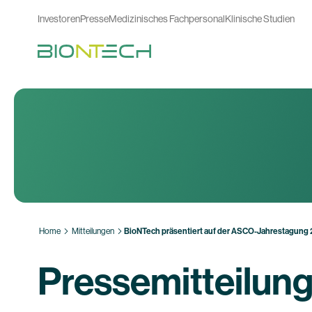
Investoren
Presse
Medizinisches Fachpersonal
Klinische Studien
Home
Mitteilungen
BioNTech präsentiert auf der ASCO-Jahrestagung 20
Pressemitteilun