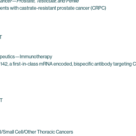
Cancer—Prostate, Testicular, and Penile
ents with castrate-resistant prostate cancer (CRPC)
T
erapeutics—Immunotherapy
BNT142, a first-in-class mRNA encoded, bispecific antibody targetin
DT
/Small Cell/Other Thoracic Cancers