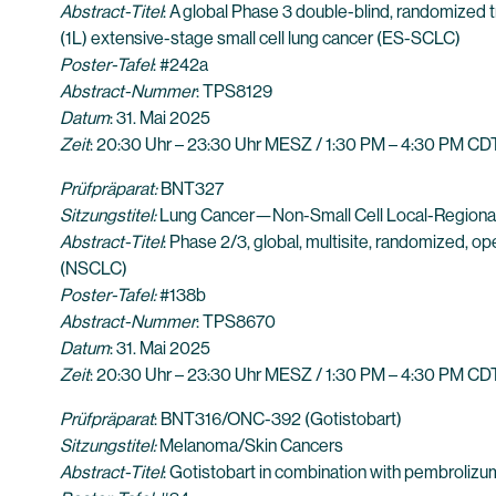
Abstract-Titel
: A global Phase 3 double-blind, randomized
(1L) extensive-stage small cell lung cancer (ES-SCLC)
Poster-Tafel
: #242a
Abstract-Nummer
: TPS8129
Datum
: 31. Mai 2025
Zeit
: 20:30 Uhr – 23:30 Uhr MESZ / 1:30 PM – 4:30 PM CD
Prüfpräparat:
BNT327
Sitzungstitel
:
Lung Cancer—Non-Small Cell Local-Regional
Abstract-Titel
: Phase 2/3, global, multisite, randomized, o
(NSCLC)
Poster-Tafel:
#138b
Abstract-Nummer
: TPS8670
Datum
: 31. Mai 2025
Zeit
: 20:30 Uhr – 23:30 Uhr MESZ / 1:30 PM – 4:30 PM CD
Prüfpräparat
: BNT316/ONC-392 (Gotistobart)
Sitzungstitel
:
Melanoma/Skin Cancers
Abstract-Titel
: Gotistobart in combination with pembroliz