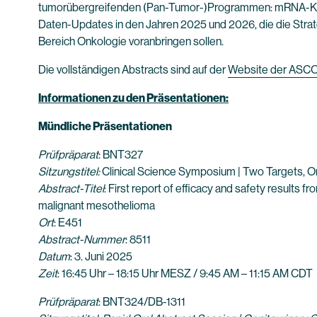
tumorübergreifenden (Pan-Tumor-)Programmen: mRNA-Kre
Daten-Updates in den Jahren 2025 und 2026, die die Stra
Bereich Onkologie voranbringen sollen.
Die vollständigen Abstracts sind auf der
Website der ASCO
Informationen zu den Präsentationen:
Mündliche Präsentationen
Prüfpräparat
: BNT327
Sitzungstitel
:
Clinical Science Symposium | Two Targets, On
Abstract-Titel
: First report of efficacy and safety results
malignant mesothelioma
Ort
: E451
Abstract-Nummer
: 8511
Datum
: 3. Juni 2025
Zeit
: 16:45 Uhr – 18:15 Uhr MESZ / 9:45 AM – 11:15 AM CDT
Prüfpräparat
: BNT324/DB-1311