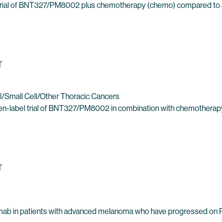
 trial of BNT327/PM8002 plus chemotherapy (chemo) compared to ate
T
/Small Cell/Other Thoracic Cancers
pen-label trial of BNT327/PM8002 in combination with chemotherapy (
T
umab in patients with advanced melanoma who have progressed on PD-