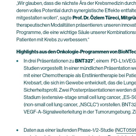
„Wir glauben, dass die nächste Ära der Krebsmedizin dur
deren volles Potential durch synergistische Effekte entfa
mitgestalten wollen“, sagte
Prof. Dr. Özlem Türeci, Mitgr
therapeutischen Modalitäten präsentieren: unseren inn
Programme, die eine wichtige Säule unserer Kombinationss
Patienten mit Krebs zu verbessern.“
Highlights aus den Onkologie-Programmen von BioNTec
1
In drei Präsentationen zu
BNT327
, einem PD-L1xVEGF-
Studien vorgestellt: In einer mündlichen Präsentation 
mit einer Chemotherapie als Erstlinientherapie bei Pa
Krebsart, die sich im Gewebe entwickelt, das die Lunge
Sicherheitsprofil. Zwei Posterpräsentationen werden
Stadium (extensive-stage small cell lung cancer, „ES
(non-small cell lung cancer, „NSCLC“) vorstellen. BN
VEGF-A-Signalweiterleitung in der Tumorumgebung. Ziel 
Daten aus einer laufenden Phase-1/2-Studie (
NCT0591