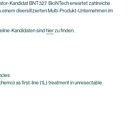
or-Kandidat BNT327. BioNTech erwartet zahlreiche
 einem diversifizierten Multi-Produkt-Unternehmen im
eline-Kandidaten sind
hier
zu finden.
ncies
hemo) as first-line (1L) treatment in unresectable