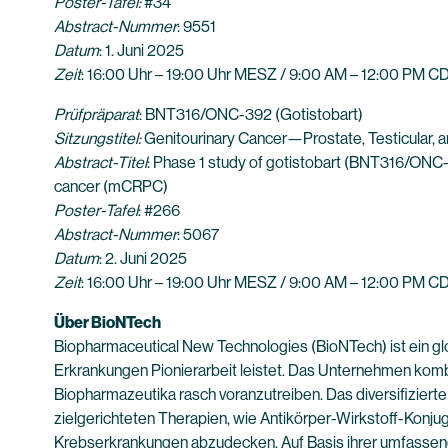
Poster-Tafel:
#34
Abstract-Nummer
: 9551
Datum
: 1. Juni 2025
Zeit
: 16:00 Uhr – 19:00 Uhr MESZ / 9:00 AM – 12:00 PM C
Prüfpräparat
: BNT316/ONC-392 (Gotistobart)
Sitzungstitel:
Genitourinary Cancer—Prostate, Testicular, a
Abstract-Titel
: Phase 1 study of gotistobart (BNT316/ONC-39
cancer (mCRPC)
Poster-Tafel
: #266
Abstract-Nummer
: 5067
Datum
: 2. Juni 2025
Zeit
: 16:00 Uhr – 19:00 Uhr MESZ / 9:00 AM – 12:00 PM C
Über BioNTech
Biopharmaceutical New Technologies (BioNTech) ist ein g
Erkrankungen Pionierarbeit leistet. Das Unternehmen kombi
Biopharmazeutika rasch voranzutreiben. Das diversifizie
zielgerichteten Therapien, wie Antikörper-Wirkstoff-Konju
Krebserkrankungen abzudecken. Auf Basis ihrer umfassen