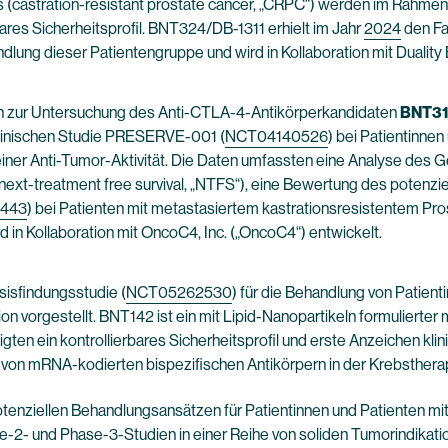
(castration-resistant prostate cancer, „CRPC“) werden im Rahmen 
erbares Sicherheitsprofil. BNT324/DB-1311 erhielt im Jahr
2024
den Fa
dlung dieser Patientengruppe und wird in Kollaboration mit Duality B
en zur Untersuchung des Anti-CTLA-4-Antikörperkandidaten
BNT31
klinischen Studie PRESERVE-001 (
NCT04140526
) bei Patientinne
 einer Anti-Tumor-Aktivität. Die Daten umfassten eine Analyse des G
ext-treatment free survival, „NTFS“), eine Bewertung des potenzie
443
) bei Patienten mit metastasiertem kastrationsresistentem Pros
in Kollaboration mit OncoC4, Inc. („OncoC4“) entwickelt.
sisfindungsstudie (
NCT05262530
) für die Behandlung von Patien
ion vorgestellt. BNT142 ist ein mit Lipid-Nanopartikeln formulie
ten ein kontrollierbares Sicherheitsprofil und erste Anzeichen klin
 von mRNA-kodierten bispezifischen Antikörpern in der Krebsthera
 potenziellen Behandlungsansätzen für Patientinnen und Patienten m
se-2- und Phase-3-Studien in einer Reihe von soliden Tumorindikati