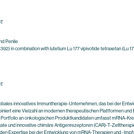
DT
nd Penile
2) in combination with lutetium Lu 177 vipivotide tetraxetan (Lu 177
DT
lobales innovatives Immuntherapie-Unternehmen, das bei der Ent
niert eine Vielzahl an modernen therapeutischen Plattformen und B
rte Portfolio an onkologischen Produktkandidaten umfasst mRNA-K
gate und innovative chimäre Antigenrezeptoren (CAR)-T-Zelltherapi
den Expertise bei der Entwicklung von mRNA-Therapien und -Impf