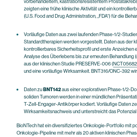
vorbehandeltem, kastrationsresistentem Prostatakrebs 
zeigten eine frühe klinische Aktivität und ein kontrolli
(U.S. Food and Drug Administration, „FDA“) für die Behan
Vorläufige Daten aus zwei laufenden Phase-1/2-Studi
Standardtherapien werden vorgestellt. Daten aus der 
kontrollierbares Sicherheitsprofil und erste Anzeichen
Analyse des Überlebens bis zur erneuten Behandlung (n
aus der klinischen Studie PRESERVE-006 (
NCT05682
und eine vorläufige Wirksamkeit. BNT316/ONC-392 wird 
Daten zu
BNT142
aus einer explorativen Phase-1/2-Do
soliden Tumoren werden in einer mündlichen Präsentat
T-Zell-Engager-Antikörper kodiert. Vorläufige Daten zeig
Wirksamkeitsnachweis und unterstreicht das Potenzial
BioNTech hat ein diversifiziertes Onkologie-Portfolio mit
Onkologie-Pipeline mit mehr als 20 aktiven klinischen Pha