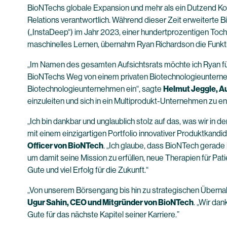
BioNTechs globale Expansion und mehr als ein Dutzend Ko
Relations verantwortlich. Während dieser Zeit erweiterte 
(„InstaDeep“) im Jahr 2023, einer hundertprozentigen Toc
maschinelles Lernen, übernahm Ryan Richardson die Funktio
„Im Namen des gesamten Aufsichtsrats möchte ich Ryan für 
BioNTechs Weg von einem privaten Biotechnologieunternehm
Biotechnologieunternehmen ein“, sagte
Helmut Jeggle, A
einzuleiten und sich in ein Multiprodukt-Unternehmen zu en
„Ich bin dankbar und unglaublich stolz auf das, was wir i
mit einem einzigartigen Portfolio innovativer Produktkand
Officer von BioNTech
. „Ich glaube, dass BioNTech gerad
um damit seine Mission zu erfüllen, neue Therapien für Pa
Gute und viel Erfolg für die Zukunft.“
„Von unserem Börsengang bis hin zu strategischen Übernahme
Ugur Sahin, CEO und Mitgründer von BioNTech
. „Wir da
Gute für das nächste Kapitel seiner Karriere.”