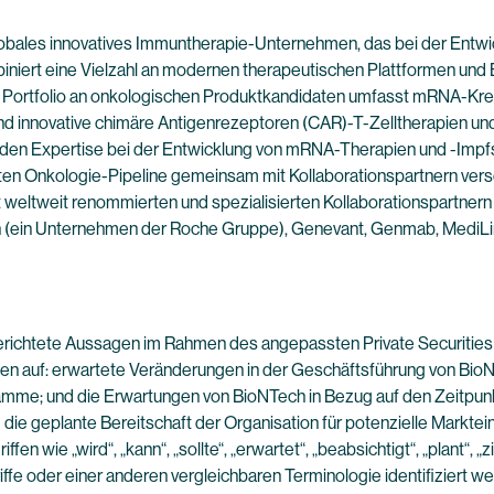
lobales innovatives Immuntherapie-Unternehmen, das bei der Ent
niert eine Vielzahl an modernen therapeutischen Plattformen und B
rte Portfolio an onkologischen Produktkandidaten umfasst mRNA-K
und innovative chimäre Antigenrezeptoren (CAR)-T-Zelltherapien un
den Expertise bei der Entwicklung von mRNA-Therapien und -Impf
ierten Onkologie-Pipeline gemeinsam mit Kollaborationspartnern ve
t weltweit renommierten und spezialisierten Kollaborationspartnern 
ch (ein Unternehmen der Roche Gruppe), Genevant, Genmab, MediLi
erichtete Aussagen im Rahmen des angepassten Private Securities Li
en auf: erwartete Veränderungen in der Geschäftsführung von Bio
me; und die Erwartungen von BioNTech in Bezug auf den Zeitpunkt 
die geplante Bereitschaft der Organisation für potenzielle Markte
e „wird“, „kann“, „sollte“, „erwartet“, „beabsichtigt“, „plant“, „zielt 
riffe oder einer anderen vergleichbaren Terminologie identifiziert w