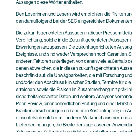
Aussagen diese Wörter enthalten.
Den Leserinnen und Lesern wird empfohlen, die Risiken und
den darauffolgend bei der SEC eingereichten Dokumenten z
Die zukunftsgerichteten Aussagen in dieser Pressemitteilu
Verpflichtung, solche in die Zukunft gerichteten Aussagen
Erwartungen anzupassen. Die zukunftsgerichteten Aussagen
Ereignisse, und sind weder Versprechen noch Garantien. Si
anderen Faktoren unterliegen, von denen viele außerhalb de
denen abweichen, die in diesen zukunftsgerichteten Aussa
beschränkt auf: die Unwägbarkeiten, die mit Forschung und 
und/oder den Abschluss klinischer Studien, Termine für di
erreichen, sowie die Risiken im Zusammenhang mit präklinisc
sicherheitsrelevanter Daten und weitere Analysen vorhandene
Peer-Review, einer behördlichen Prüfung und einer Marktin
Krankenversicherungen und anderen Kostenträgern; die Au
einschließlich solcher mit anderen Wirkmechanismen und 
Lieferbedingungen, die Breite der zugelassenen Anwendun
Zulassungen für Produktkandidaten zu erhalten und aufrec