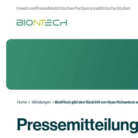
Investoren
Presse
Medizinisches Fachpersonal
Klinische Studien
Home
Mitteilungen
BioNTech gibt den Rücktritt von Ryan Richardson 
Pressemitteilun