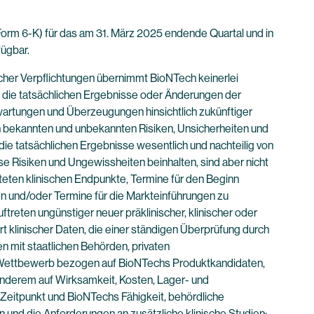
Form 6-K) für das am 31. März 2025 endende Quartal und in
ügbar.
icher Verpflichtungen übernimmt BioNTech keinerlei
an die tatsächlichen Ergebnisse oder Änderungen der
wartungen und Überzeugungen hinsichtlich zukünftiger
on bekannten und unbekannten Risiken, Unsicherheiten und
die tatsächlichen Ergebnisse wesentlich und nachteilig von
e Risiken und Ungewissheiten beinhalten, sind aber nicht
rteten klinischen Endpunkte, Termine für den Beginn
en und/oder Termine für die Markteinführungen zu
ftreten ungünstiger neuer präklinischer, klinischer oder
rt klinischer Daten, die einer ständigen Überprüfung durch
n mit staatlichen Behörden, privaten
er Wettbewerb bezogen auf BioNTechs Produktkandidaten,
anderem auf Wirksamkeit, Kosten, Lager- und
Zeitpunkt und BioNTechs Fähigkeit, behördliche
und die Anforderungen an zusätzliche klinische Studien;