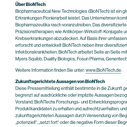
Über BioNTech
Biopharmaceutical New Technologies (BioNTech) ist ein g
Erkrankungen Pionierarbeit leistet. Das Unternehmen kombi
Biopharmazeutika rasch voranzutreiben. Das diversifizie
Präzisionstherapien, wie Antikörper-Wirkstoff-Konjugate 
Krebserkrankungen abzudecken. Auf Basis ihrer umfassen
erforscht und entwickelt BioNTech neben ihrer diversifiz
Infektionskrankheiten. BioNTech arbeitet Seite an Seite mi
Myers Squibb, Duality Biologics, Fosun Pharma, Genente
Weitere Information finden Sie unter:
www.BioNTech.de
.
Zukunftsgerichtete Aussagen von BioNTech
Diese Pressemitteilung enthält bestimmte in die Zukunft g
begrenzt auf ausdrückliche oder implizite Aussagen bezog
Vorstand; BioNTechs Forschungs- und Entwicklungsprogram
Produktkandidaten zu erhalten und aufrechtzuerhalten, und 
zukunftsgerichteten Aussagen durch Verwendung von Begriffen wi
„potenziell“, „setzt fort“ oder die negative Form dieser Beg