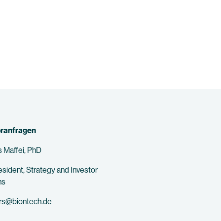
oranfragen
 Maffei, PhD
esident, Strategy and Investor
ns
ors@biontech.de