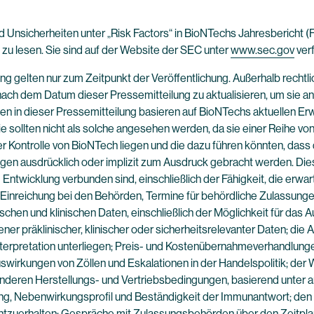
 Unsicherheiten unter „Risk Factors“ in BioNTechs Jahresbericht (
u lesen. Sie sind auf der Website der SEC unter
www.sec.gov
verf
ng gelten nur zum Zeitpunkt der Veröffentlichung. Außerhalb rechtl
 nach dem Datum dieser Pressemitteilung zu aktualisieren, um sie 
 in dieser Pressemitteilung basieren auf BioNTechs aktuellen Er
e sollten nicht als solche angesehen werden, da sie einer Reihe v
r Kontrolle von BioNTech liegen und die dazu führen könnten, dass 
gen ausdrücklich oder implizit zum Ausdruck gebracht werden. Dies
Entwicklung verbunden sind, einschließlich der Fähigkeit, die erwa
e Einreichung bei den Behörden, Termine für behördliche Zulassung
hen und klinischen Daten, einschließlich der Möglichkeit für das Au
r präklinischer, klinischer oder sicherheitsrelevanter Daten; die A
terpretation unterliegen; Preis- und Kostenübernahmeverhandlunge
swirkungen von Zöllen und Eskalationen in der Handelspolitik; d
anderen Herstellungs- und Vertriebsbedingungen, basierend unter 
g, Nebenwirkungsprofil und Beständigkeit der Immunantwort; den 
htzuerhalten; Gespräche mit Zulassungsbehörden über den Zeitplan 