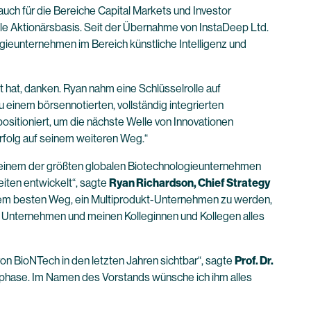
ch für die Bereiche Capital Markets und Investor
ale Aktionärsbasis. Seit der Übernahme von InstaDeep Ltd.
gieunternehmen im Bereich künstliche Intelligenz und
 hat, danken. Ryan nahm eine Schlüsselrolle auf
einem börsennotierten, vollständig integrierten
positioniert, um die nächste Welle von Innovationen
Erfolg auf seinem weiteren Weg.“
zu einem der größten globalen Biotechnologieunternehmen
eiten entwickelt“, sagte
Ryan Richardson, Chief Strategy
f dem besten Weg, ein Multiprodukt-Unternehmen zu werden,
em Unternehmen und meinen Kolleginnen und Kollegen alles
on BioNTech in den letzten Jahren sichtbar“, sagte
Prof. Dr.
phase. Im Namen des Vorstands wünsche ich ihm alles