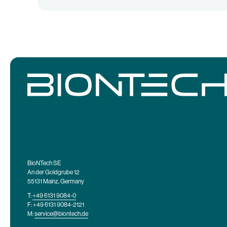
BioNTech SE
An der Goldgrube 12
55131 Mainz, Germany
T:
+49 6131 9084-0
F: +49 6131 9084-2121
M:
service@biontech.de