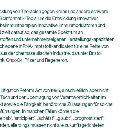
wicklung von Therapien gegen Krebs und andere schwere
ioinformatik-Tools, um die Entwicklung innovativer
rebsimmuntherapien, innovative Immunmodulatoren und
d zielt darauf ab, das gesamte Spektrum an
stoffen und unternehmenseigener Herstellungskapazitäten
rschiedene mRNA-Impfstoffkandidaten für eine Reihe von
aus der pharmazeutischen Industrie, darunter Bristol
nk, OncoC4, Pfizer und Regeneron.
tigation Reform Act von 1995, einschließlich, aber nicht
NTech und der Übertragung von Verantwortlichkeiten im
sowie die Fähigkeit, behördliche Zulassungen für solche
inführungen. In manchen Fällen können die
ab“, “antizipiert”, „schätzt“, „glaubt“, „prognostiziert“,
erden, allerdings müssen nicht alle zukunftsgerichteten