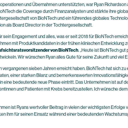
operationen und Übernahmen unterstützten, war Ryan Richardson au
BioNTech die Coverage durch Finanzanalysten und stärkte ihre glob
htergesellschaft von BioNTech und ein führendes globales Technolo
n als Board Director in der Tochtergesellschaft.
sein Engagement und alles, was er seit 2018 für BioNTech erreicht
en mit Produktkandidaten in der frühen klinischen Entwicklung zu 
ufsichtsratsvorsitzender von BioNTech
. „Heute ist BioNTech gut 
twickeln. Wir wünschen Ryan alles Gute für seine Zukunft und viel 
n den vergangenen sieben Jahren erreicht haben. BioNTech hat sich 
idaten, einer starken Bilanz und bemerkenswerten Innovationsfähigk
e in eine bedeutende neue Phase eintritt. Das Unternehmen ist au
tientinnen und Patienten mit Krebs bereitzustellen. Ich wünsche d
n ist Ryans wertvoller Beitrag in vielen der wichtigsten Erfolge v
nken ihm für seinen Einsatz während einer bedeutenden Wachstums