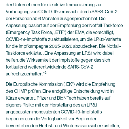
der Unternehmen für die aktive Immunisierung zur
Vorbeugung von COVID-19 verursacht durch SARS-CoV-2
bei Personen ab 6 Monaten ausgesprochen hat. Die
Anpassung basiert auf der Empfehlung der Notfall-Taskforce
(Emergency Task Force, „ETF“) der EMA, die vorschlägt,
COVID-19-Impfstoffe zu aktualisieren, um die LP.8.1-Variante
für die Impfkampagne 2025-2026 abzudecken. Die Notfall-
Taskforce erklärte: „Eine Anpassung an LP.8.1 wird dabei
helfen, die Wirksamkeit der Impfstoffe gegen das sich
fortlaufend weiterentwickelnde SARS-CoV-2
2
aufrechtzuerhalten.“
Die Europäische Kommission („EK“) wird die Empfehlung
des CHMP prüfen. Eine endgültige Entscheidung wird in
Kürze erwartet. Pfizer und BioNTech haben bereits auf
eigenes Risiko mit der Herstellung des an LP.8.1
angepassten monovalenten COVID-19-Impfstoffs
begonnen, um die Verfügbarkeit vor Beginn der
bevorstehenden Herbst- und Wintersaison sicherzustellen,