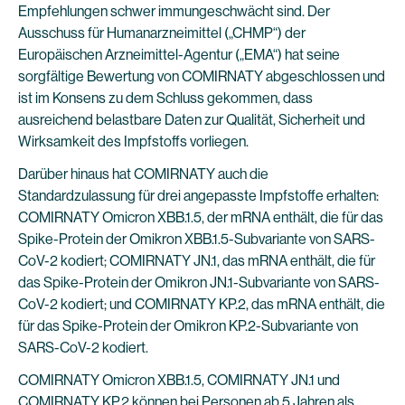
Empfehlungen schwer immungeschwächt sind. Der
Ausschuss für Humanarzneimittel („CHMP“) der
Europäischen Arzneimittel-Agentur („EMA“) hat seine
sorgfältige Bewertung von COMIRNATY abgeschlossen und
ist im Konsens zu dem Schluss gekommen, dass
ausreichend belastbare Daten zur Qualität, Sicherheit und
Wirksamkeit des Impfstoffs vorliegen.
Darüber hinaus hat COMIRNATY auch die
Standardzulassung für drei angepasste Impfstoffe erhalten:
COMIRNATY Omicron XBB.1.5, der mRNA enthält, die für das
Spike-Protein der Omikron XBB.1.5-Subvariante von SARS-
CoV-2 kodiert; COMIRNATY JN.1, das mRNA enthält, die für
das Spike-Protein der Omikron JN.1-Subvariante von SARS-
CoV-2 kodiert; und COMIRNATY KP.2, das mRNA enthält, die
für das Spike-Protein der Omikron KP.2-Subvariante von
SARS-CoV-2 kodiert.
COMIRNATY Omicron XBB.1.5, COMIRNATY JN.1 und
COMIRNATY KP.2 können bei Personen ab 5 Jahren als