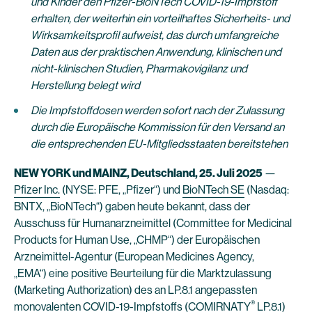
und Kinder den Pfizer-BioNTech COVID-19-Impfstoff
erhalten, der weiterhin ein vorteilhaftes Sicherheits- und
Wirksamkeitsprofil aufweist, das durch umfangreiche
Daten aus der praktischen Anwendung, klinischen und
nicht-klinischen Studien, Pharmakovigilanz und
Herstellung belegt wird
Die Impfstoffdosen werden sofort nach der Zulassung
durch die Europäische Kommission für den Versand an
die entsprechenden EU-Mitgliedsstaaten bereitstehen
NEW YORK und MAINZ, Deutschland, 25. Juli
2025
—
Pfizer Inc.
(NYSE: PFE, „Pfizer“) und
BioNTech SE
(Nasdaq:
BNTX, „BioNTech“) gaben heute bekannt, dass der
Ausschuss für Humanarzneimittel (Committee for Medicinal
Products for Human Use, „CHMP“) der Europäischen
Arzneimittel-Agentur (European Medicines Agency,
„EMA“) eine positive Beurteilung für die Marktzulassung
(Marketing Authorization) des an LP.8.1 angepassten
®
monovalenten COVID-19-Impfstoffs (COMIRNATY
LP.8.1)