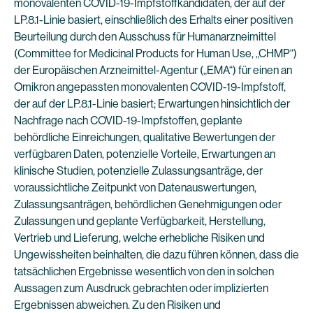
monovalenten COVID-19-Impfstoffkandidaten, der auf der
LP.8.1-Linie basiert, einschließlich des Erhalts einer positiven
Beurteilung durch den Ausschuss für Humanarzneimittel
(Committee for Medicinal Products for Human Use, „CHMP“)
der Europäischen Arzneimittel-Agentur („EMA“) für einen an
Omikron angepassten monovalenten COVID-19-Impfstoff,
der auf der LP.8.1-Linie basiert; Erwartungen hinsichtlich der
Nachfrage nach COVID-19-Impfstoffen, geplante
behördliche Einreichungen, qualitative Bewertungen der
verfügbaren Daten, potenzielle Vorteile, Erwartungen an
klinische Studien, potenzielle Zulassungsanträge, der
voraussichtliche Zeitpunkt von Datenauswertungen,
Zulassungsanträgen, behördlichen Genehmigungen oder
Zulassungen und geplante Verfügbarkeit, Herstellung,
Vertrieb und Lieferung, welche erhebliche Risiken und
Ungewissheiten beinhalten, die dazu führen können, dass die
tatsächlichen Ergebnisse wesentlich von den in solchen
Aussagen zum Ausdruck gebrachten oder implizierten
Ergebnissen abweichen. Zu den Risiken und