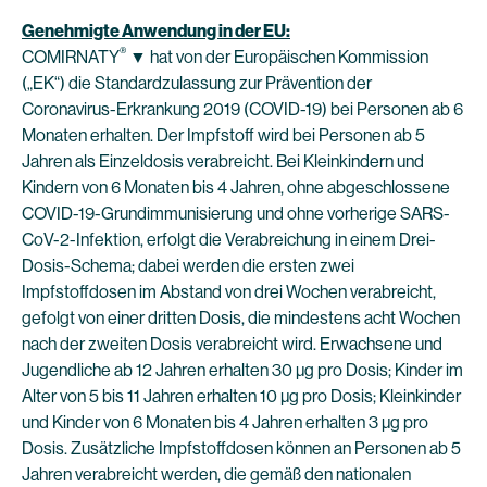
Genehmigte Anwendung in der EU:
®
COMIRNATY
▼ hat von der Europäischen Kommission
(„EK“) die Standardzulassung zur Prävention der
Coronavirus-Erkrankung 2019 (COVID-19) bei Personen ab 6
Monaten erhalten. Der Impfstoff wird bei Personen ab 5
Jahren als Einzeldosis verabreicht. Bei Kleinkindern und
Kindern von 6 Monaten bis 4 Jahren, ohne abgeschlossene
COVID-19-Grundimmunisierung und ohne vorherige SARS-
CoV-2-Infektion, erfolgt die Verabreichung in einem Drei-
Dosis-Schema; dabei werden die ersten zwei
Impfstoffdosen im Abstand von drei Wochen verabreicht,
gefolgt von einer dritten Dosis, die mindestens acht Wochen
nach der zweiten Dosis verabreicht wird. Erwachsene und
Jugendliche ab 12 Jahren erhalten 30 µg pro Dosis; Kinder im
Alter von 5 bis 11 Jahren erhalten 10 µg pro Dosis; Kleinkinder
und Kinder von 6 Monaten bis 4 Jahren erhalten 3 µg pro
Dosis. Zusätzliche Impfstoffdosen können an Personen ab 5
Jahren verabreicht werden, die gemäß den nationalen