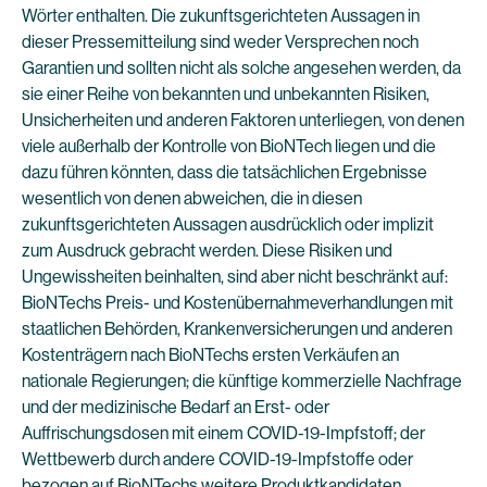
Wörter enthalten. Die zukunftsgerichteten Aussagen in
dieser Pressemitteilung sind weder Versprechen noch
Garantien und sollten nicht als solche angesehen werden, da
sie einer Reihe von bekannten und unbekannten Risiken,
Unsicherheiten und anderen Faktoren unterliegen, von denen
viele außerhalb der Kontrolle von BioNTech liegen und die
dazu führen könnten, dass die tatsächlichen Ergebnisse
wesentlich von denen abweichen, die in diesen
zukunftsgerichteten Aussagen ausdrücklich oder implizit
zum Ausdruck gebracht werden. Diese Risiken und
Ungewissheiten beinhalten, sind aber nicht beschränkt auf:
BioNTechs Preis- und Kostenübernahmeverhandlungen mit
staatlichen Behörden, Krankenversicherungen und anderen
Kostenträgern nach BioNTechs ersten Verkäufen an
nationale Regierungen; die künftige kommerzielle Nachfrage
und der medizinische Bedarf an Erst- oder
Auffrischungsdosen mit einem COVID-19-Impfstoff; der
Wettbewerb durch andere COVID-19-Impfstoffe oder
bezogen auf BioNTechs weitere Produktkandidaten,