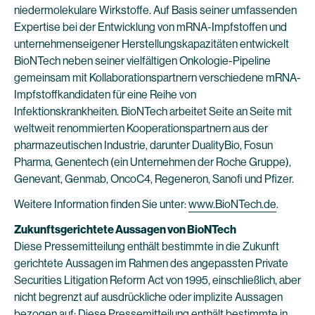
niedermolekulare Wirkstoffe. Auf Basis seiner umfassenden
Expertise bei der Entwicklung von mRNA-Impfstoffen und
unternehmenseigener Herstellungskapazitäten entwickelt
BioNTech neben seiner vielfältigen Onkologie-Pipeline
gemeinsam mit Kollaborationspartnern verschiedene mRNA-
Impfstoffkandidaten für eine Reihe von
Infektionskrankheiten. BioNTech arbeitet Seite an Seite mit
weltweit renommierten Kooperationspartnern aus der
pharmazeutischen Industrie, darunter DualityBio, Fosun
Pharma, Genentech (ein Unternehmen der Roche Gruppe),
Genevant, Genmab, OncoC4, Regeneron, Sanofi und Pfizer.
Weitere Information finden Sie unter:
www.BioNTech.de
.
Zukunftsgerichtete Aussagen von BioNTech
Diese Pressemitteilung enthält bestimmte in die Zukunft
gerichtete Aussagen im Rahmen des angepassten Private
Securities Litigation Reform Act von 1995, einschließlich, aber
nicht begrenzt auf ausdrückliche oder implizite Aussagen
bezogen auf: Diese Pressemitteilung enthält bestimmte in