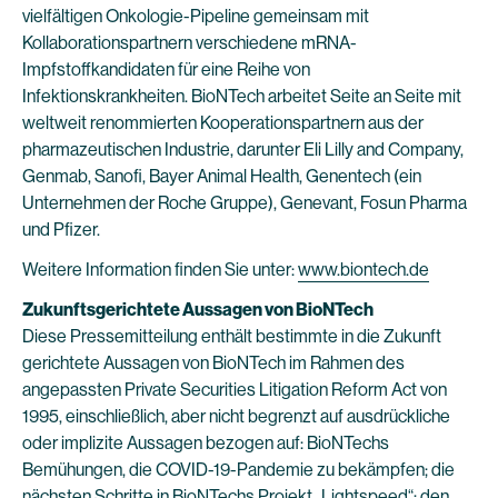
vielfältigen Onkologie-Pipeline gemeinsam mit
Kollaborationspartnern verschiedene mRNA-
Impfstoffkandidaten für eine Reihe von
Infektionskrankheiten. BioNTech arbeitet Seite an Seite mit
weltweit renommierten Kooperationspartnern aus der
pharmazeutischen Industrie, darunter Eli Lilly and Company,
Genmab, Sanofi, Bayer Animal Health, Genentech (ein
Unternehmen der Roche Gruppe), Genevant, Fosun Pharma
und Pfizer.
Weitere Information finden Sie unter:
www.biontech.de
Zukunftsgerichtete Aussagen von BioNTech
Diese Pressemitteilung enthält bestimmte in die Zukunft
gerichtete Aussagen von BioNTech im Rahmen des
angepassten Private Securities Litigation Reform Act von
1995, einschließlich, aber nicht begrenzt auf ausdrückliche
oder implizite Aussagen bezogen auf: BioNTechs
Bemühungen, die COVID-19-Pandemie zu bekämpfen; die
nächsten Schritte in BioNTechs Projekt „Lightspeed“; den