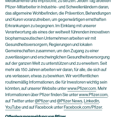
Medikamente und Impfstoffe, zu setzen. Jeden Tag arbeiten
Pfizer-Mitarbeiter in Industrie- und Schwellenländern daran,
das allgemeine Wohlbefinden, die Prävention, Behandlungen
und Kuren voranzutreiben, um gegenwärtigen ernsthaften
Erkrankungen zu begegnen. Im Einklang mit unserer
Verantwortung als eines der weltweit führenden innovativen
biopharmazeutischen Unternehmen arbeiten wir mit
Gesundheitsversorgern, Regierungen und lokalen
Gemeinschaften zusammen, um den Zugang zu einer
zuverlässigen und erschwinglichen Gesundheitsversorgung
auf der ganzen Welt zu unterstützen und zu erweitern. Seit
mehr als 150 Jahren arbeiten wir daran, für alle, die sich auf
uns verlassen, etwas zu bewirken. Wir veröffentlichen
routinemäßig Informationen, die für Investoren wichtig sein
könnten, auf unserer Website unter
www.Pfizer.com
. Mehr
Informationen über Pfizer finden Sie unter
www.Pfizer.com
,
auf Twitter unter
@Pfizer
und
@Pfizer News
,
LinkedIn
,
YouTube
und auf Facebook unter
Facebook.com/Pfizer
.
Offenlegungsmeldung von Pfizer