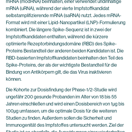
mRNA (modRNA) beinhalten, einer verwendet uridinhaltige
mRNA (uRNA), während der vierte Impfstoffkandidat
selbstamplifizierende mRNA (saRNA) nutzt. Jedes mRNA-
Format wird mit einer Lipid-Nanopartikel (LNP)-Formulierung
kombiniert. Die längere Spike-Sequenz ist in zwei der
Impfstoffkandidaten enthalten, während die kürzere
optimierte Rezeptorbindungsdomäne (RBD) des Spike-
Proteins Bestandteil der anderen beiden Kandidaten ist. Die
RBD-basierten Impfstoffkandidaten beinhalten den Teil des
Spike-Proteins, der als der wichtigste Bestandteil für die
Bindung von Antikörpern gilt, die das Virus inaktivieren
können.
Die Kohorte zur Dosisfindung der Phase-1/2-Studie wird
ungefähr 200 gesunde Probanden im Alter von 18 bis 55
Jahren einschließen und wird einen Dosisbereich von 1µg bis
100µg umfassen, um die optimale Dosis für die weiteren
Studien zu finden. Außerdem sollen die Sicherheit und
Immunogenität des Impfstoffes untersucht werden. Ziel der