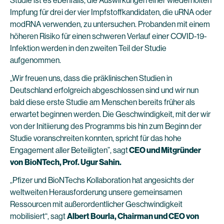
Studie ist es ebenfalls, die Auswirkungen einer wiederholten
Impfung für drei der vier Impfstoffkandidaten, die uRNA oder
modRNA verwenden, zu untersuchen. Probanden mit einem
höheren Risiko für einen schweren Verlauf einer COVID-19-
Infektion werden in den zweiten Teil der Studie
aufgenommen.
„Wir freuen uns, dass die präklinischen Studien in
Deutschland erfolgreich abgeschlossen sind und wir nun
bald diese erste Studie am Menschen bereits früher als
erwartet beginnen werden. Die Geschwindigkeit, mit der wir
von der Initiierung des Programms bis hin zum Beginn der
Studie voranschreiten konnten, spricht für das hohe
Engagement aller Beteiligten”, sagt
CEO und Mitgründer
von
BioNTech, Prof. Ugur Sahin.
„Pfizer und BioNTechs Kollaboration hat angesichts der
weltweiten Herausforderung unsere gemeinsamen
Ressourcen mit außerordentlicher Geschwindigkeit
mobilisiert“, sagt
Albert Bourla, Chairman und CEO von