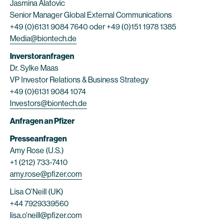
Jasmina Alatovic
Senior Manager Global External Communications
+49 (0)6131 9084 7640 oder +49 (0)151 1978 1385
Media@biontech.de
Inverstoranfragen
Dr. Sylke Maas
VP Investor Relations & Business Strategy
+49 (0)6131 9084 1074
Investors@biontech.de
Anfragen an Pfizer
Presseanfragen
Amy Rose (U.S.)
+1 (212) 733-7410
amy.rose@pfizer.com
Lisa O’Neill (UK)
+44 7929339560
lisa.o'neill@pfizer.com