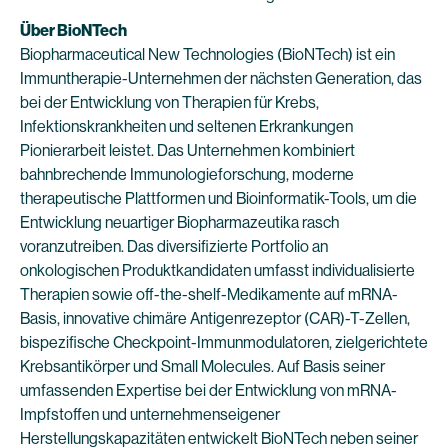
Über BioNTech
Biopharmaceutical New Technologies (BioNTech) ist ein
Immuntherapie-Unternehmen der nächsten Generation, das
bei der Entwicklung von Therapien für Krebs,
Infektionskrankheiten und seltenen Erkrankungen
Pionierarbeit leistet. Das Unternehmen kombiniert
bahnbrechende Immunologieforschung, moderne
therapeutische Plattformen und Bioinformatik-Tools, um die
Entwicklung neuartiger Biopharmazeutika rasch
voranzutreiben. Das diversifizierte Portfolio an
onkologischen Produktkandidaten umfasst individualisierte
Therapien sowie off-the-shelf-Medikamente auf mRNA-
Basis, innovative chimäre Antigenrezeptor (CAR)-T-Zellen,
bispezifische Checkpoint-Immunmodulatoren, zielgerichtete
Krebsantikörper und Small Molecules. Auf Basis seiner
umfassenden Expertise bei der Entwicklung von mRNA-
Impfstoffen und unternehmenseigener
Herstellungskapazitäten entwickelt BioNTech neben seiner