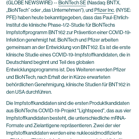
(GLOBE NEWSWIRE) --
BioNTech SE
(Nasdaq: BNTX,
„BioNTech” oder „das Unternehmen“), und
Pfizer Inc
. (NYSE:
PFE) haben heute bekanntgegeben, dass das Paul-Ehrlich-
Institut die klinische Phase-1/2-Studie für BioNTechs
Impfstoffprogramm BNT162 zur Prävention einer COVID-19-
Infektion genehmigt hat. BioNTech und Pfizer arbeiten
gemeinsam an der Entwicklung von BNT162. Es ist die erste
klinische Studie eines COVID-19-Impfstoffkandidaten, die in
Deutschland beginnt und Teil des globalen
Entwicklungsprogramms ist. Des Weiteren werden Pfizer
und BioNTech, nach Erhalt der in Kürze erwarteten
behördlichen Genehmigung, klinische Studien für BNT162 in
den USA durchführen.
Die Impfstoffkandidaten sind die ersten Produktkandidaten
aus BioNTechs COVID-19-Projekt "Lightspeed", das aus vier
Impfstoffkandidaten besteht, die unterschiedliche mRNA-
Formate und Zielantigene repräsentieren. Zwei der vier
Impfstoffkandidaten werden eine nukleosidmodifizierte