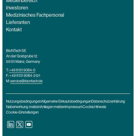
Medienbereich
Investoren
Medizinisches Fachpersonal
Lieferanten
Kontakt
BioNTech SE
An der Goldgrube 12
55131 Mainz, Germany
T:
+49 6131 9084-0
F: +49 6131 9084-2121
M:
service@biontech.de
Nutzungsbedingungen
Allgemeine Einkaufsbedingungen
Datenschutzerklärung
Nebenwirkung melden
Anliegen melden
Impressum
Cookie Hinweis
Cookie-Einstellungen