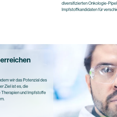
diversifizierten Onkologie-Pip
Impfstoffkandidaten für versch
 erreichen
ndem wir das Potenzial des
Ziel ist es, die
 Therapien und Impfstoffe
rn.