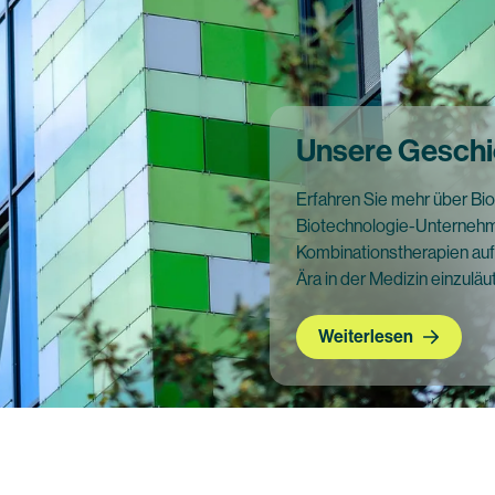
Unsere Geschi
Erfahren Sie mehr über B
Biotechnologie-Unternehme
Kombinationstherapien auf
Ära in der Medizin einzuläu
Weiterlesen