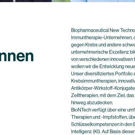
Biopharmaceutical New Technolo
Immuntherapie-Unternehmen, da
gegen Krebs und andere schwer
ennen
unternehmerische Exzellenz bil
von verschiedenen innovativen 
wollen wir die Entwicklung neu
Unser diversifiziertes Portfol
Krebsimmuntherapien, innovati
Antikörper-Wirkstoff-Konjugat
Zelltherapien, mit dem Ziel, d
hinweg abzudecken.
BioNTech verfügt über eine um
Therapien und -Impfstoffen, üb
Schlüsselkompetenzen in den 
Intelligenz (KI). Auf Basis die