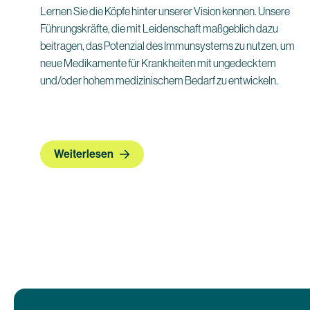
Lernen Sie die Köpfe hinter unserer Vision kennen. Unsere
Führungskräfte, die mit Leidenschaft maßgeblich dazu
beitragen, das Potenzial des Immunsystems zu nutzen, um
neue Medikamente für Krankheiten mit ungedecktem
und/oder hohem medizinischem Bedarf zu entwickeln.
Weiterlesen