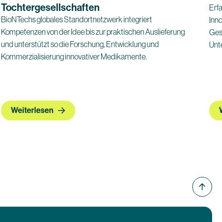
Tochtergesellschaften
Erf
BioNTechs globales Standortnetzwerk integriert
Inno
Kompetenzen von der Idee bis zur praktischen Auslieferung
Ges
und unterstützt so die Forschung, Entwicklung und
Unt
Kommerzialisierung innovativer Medikamente.
Weiterlesen