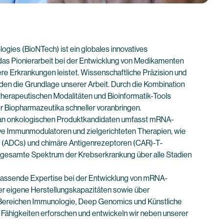
gies (BioNTech) ist ein globales innovatives
s Pionierarbeit bei der Entwicklung von Medikamenten
e Erkrankungen leistet. Wissenschaftliche Präzision und
den die Grundlage unserer Arbeit. Durch die Kombination
therapeutischen Modalitäten und Bioinformatik-Tools
er Biopharmazeutika schneller voranbringen.
io an onkologischen Produktkandidaten umfasst mRNA-
ve Immunmodulatoren und zielgerichteten Therapien, wie
e (ADCs) und chimäre Antigenrezeptoren (CAR)-T-
as gesamte Spektrum der Krebserkrankung über alle Stadien
fassende Expertise bei der Entwicklung von mRNA-
er eigene Herstellungskapazitäten sowie über
Bereichen Immunologie, Deep Genomics und Künstliche
ser Fähigkeiten erforschen und entwickeln wir neben unserer