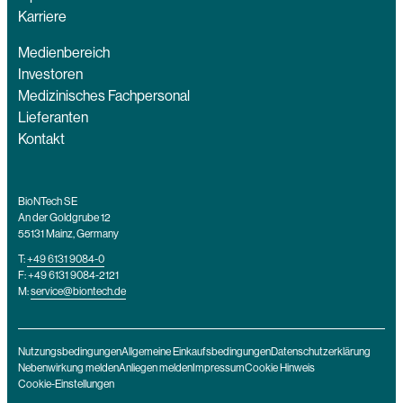
Karriere
Medienbereich
Investoren
Medizinisches Fachpersonal
Lieferanten
Kontakt
BioNTech SE
An der Goldgrube 12
55131 Mainz, Germany
T:
+49 6131 9084-0
F: +49 6131 9084-2121
M:
service@biontech.de
Nutzungsbedingungen
Allgemeine Einkaufsbedingungen
Datenschutzerklärung
Nebenwirkung melden
Anliegen melden
Impressum
Cookie Hinweis
Cookie-Einstellungen