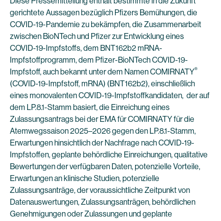
Diese Pressemitteilung enthält bestimmte in die Zukunft
gerichtete Aussagen bezüglich Pfizers Bemühungen, die
COVID-19-Pandemie zu bekämpfen, die Zusammenarbeit
zwischen BioNTech und Pfizer zur Entwicklung eines
COVID-19-Impfstoffs, dem BNT162b2 mRNA-
Impfstoffprogramm, dem Pfizer-BioNTech COVID-19-
®
Impfstoff, auch bekannt unter dem Namen COMIRNATY
(COVID-19-Impfstoff, mRNA) (BNT162b2), einschließlich
eines monovalenten COVID-19-Impfstoffkandidaten, der auf
dem LP.8.1-Stamm basiert, die Einreichung eines
Zulassungsantrags bei der EMA für COMIRNATY für die
Atemwegssaison 2025–2026 gegen den LP.8.1-Stamm,
Erwartungen hinsichtlich der Nachfrage nach COVID-19-
Impfstoffen, geplante behördliche Einreichungen, qualitative
Bewertungen der verfügbaren Daten, potenzielle Vorteile,
Erwartungen an klinische Studien, potenzielle
Zulassungsanträge, der voraussichtliche Zeitpunkt von
Datenauswertungen, Zulassungsanträgen, behördlichen
Genehmigungen oder Zulassungen und geplante