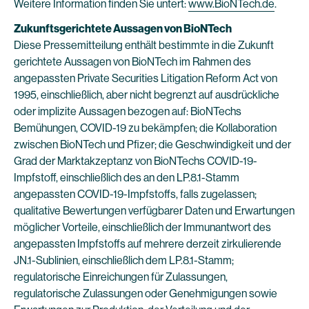
Weitere Information finden Sie untert:
www.BioNTech.de
.
Zukunftsgerichtete Aussagen von BioNTech
Diese Pressemitteilung enthält bestimmte in die Zukunft
gerichtete Aussagen von BioNTech im Rahmen des
angepassten Private Securities Litigation Reform Act von
1995, einschließlich, aber nicht begrenzt auf ausdrückliche
oder implizite Aussagen bezogen auf: BioNTechs
Bemühungen, COVID-19 zu bekämpfen; die Kollaboration
zwischen BioNTech und Pfizer; die Geschwindigkeit und der
Grad der Marktakzeptanz von BioNTechs COVID-19-
Impfstoff, einschließlich des an den LP.8.1-Stamm
angepassten COVID-19-Impfstoffs, falls zugelassen;
qualitative Bewertungen verfügbarer Daten und Erwartungen
möglicher Vorteile, einschließlich der Immunantwort des
angepassten Impfstoffs auf mehrere derzeit zirkulierende
JN.1-Sublinien, einschließlich dem LP.8.1-Stamm;
regulatorische Einreichungen für Zulassungen,
regulatorische Zulassungen oder Genehmigungen sowie