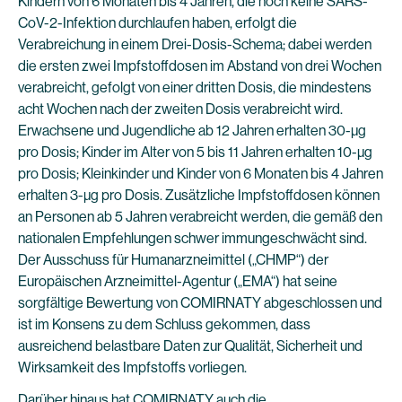
Kindern von 6 Monaten bis 4 Jahren, die noch keine SARS-
CoV-2-Infektion durchlaufen haben, erfolgt die
Verabreichung in einem Drei-Dosis-Schema; dabei werden
die ersten zwei Impfstoffdosen im Abstand von drei Wochen
verabreicht, gefolgt von einer dritten Dosis, die mindestens
acht Wochen nach der zweiten Dosis verabreicht wird.
Erwachsene und Jugendliche ab 12 Jahren erhalten 30-µg
pro Dosis; Kinder im Alter von 5 bis 11 Jahren erhalten 10-µg
pro Dosis; Kleinkinder und Kinder von 6 Monaten bis 4 Jahren
erhalten 3-µg pro Dosis. Zusätzliche Impfstoffdosen können
an Personen ab 5 Jahren verabreicht werden, die gemäß den
nationalen Empfehlungen schwer immungeschwächt sind.
Der Ausschuss für Humanarzneimittel („CHMP“) der
Europäischen Arzneimittel-Agentur („EMA“) hat seine
sorgfältige Bewertung von COMIRNATY abgeschlossen und
ist im Konsens zu dem Schluss gekommen, dass
ausreichend belastbare Daten zur Qualität, Sicherheit und
Wirksamkeit des Impfstoffs vorliegen.
Darüber hinaus hat COMIRNATY auch die