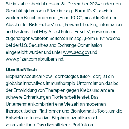
Sie im Jahresbericht des am 31. Dezember 2024 endenden
Geschäftsjahres von Pfizer im sog. „Form 10-K“ sowie in
weiteren Berichten im sog. „Form 10-Q“, einschließlich der
Abschnitte „Risk Factors“ und „Forward-Looking Information
and Factors That May Affect Future Results”, sowie in den
zugehörigen weiteren Berichten im sog. „Form 8-K“, welche
bei der U.S. Securities and Exchange Commission
eingereicht wurden und unter
www.sec.gov
und
www.pfizer.com
abrufbar sind.
Über BioNTech
Biopharmaceutical New Technologies (BioNTech) ist ein
globales innovatives Immuntherapie-Unternehmen, das bei
der Entwicklung von Therapien gegen Krebs und andere
schwere Erkrankungen Pionierarbeit leistet. Das
Unternehmen kombiniert eine Vielzahl an modernen
therapeutischen Plattformen und Bioinformatik-Tools, um die
Entwicklung innovativer Biopharmazeutika rasch
voranzutreiben. Das diversifizierte Portfolio an