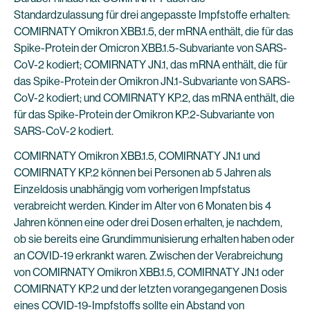
Standardzulassung für drei angepasste Impfstoffe erhalten:
COMIRNATY Omikron XBB.1.5, der mRNA enthält, die für das
Spike-Protein der Omicron XBB.1.5-Subvariante von SARS-
CoV-2 kodiert; COMIRNATY JN.1, das mRNA enthält, die für
das Spike-Protein der Omikron JN.1-Subvariante von SARS-
CoV-2 kodiert; und COMIRNATY KP.2, das mRNA enthält, die
für das Spike-Protein der Omikron KP.2-Subvariante von
SARS-CoV-2 kodiert.
COMIRNATY Omikron XBB.1.5, COMIRNATY JN.1 und
COMIRNATY KP.2 können bei Personen ab 5 Jahren als
Einzeldosis unabhängig vom vorherigen Impfstatus
verabreicht werden. Kinder im Alter von 6 Monaten bis 4
Jahren können eine oder drei Dosen erhalten, je nachdem,
ob sie bereits eine Grundimmunisierung erhalten haben oder
an COVID-19 erkrankt waren. Zwischen der Verabreichung
von COMIRNATY Omikron XBB.1.5, COMIRNATY JN.1 oder
COMIRNATY KP.2 und der letzten vorangegangenen Dosis
eines COVID-19-Impfstoffs sollte ein Abstand von