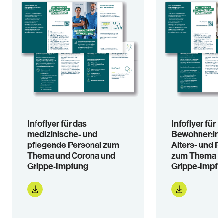
Infoflyer für das
Infoflyer für
medizinische- und
Bewohner:i
pflegende Personal zum
Alters- und
Thema und Corona und
zum Thema 
Grippe-Impfung
Grippe-Imp
Jetzt herunterladen
Jetzt 