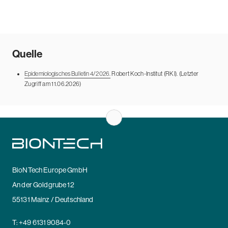
Quelle
Epidemiologisches Bulletin 4/2026.
Robert Koch-Institut (RKI). (Letzter
Zugriff am 11.06.2026)
BioNTech Europe GmbH
An der Goldgrube 12
55131 Mainz / Deutschland
T:
+49 6131 9084-0