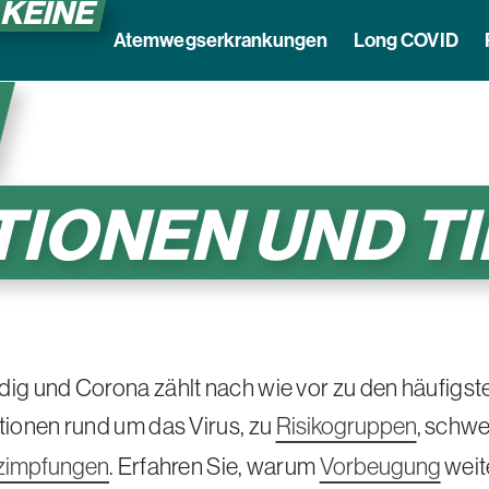
 KEINE
Atemwegserkrankungen
Long COVID
IONEN UND T
ndig und Corona zählt nach wie vor zu den häufig
tionen rund um das Virus, zu
Risikogruppen
, schw
zimpfungen
. Erfahren Sie, warum
Vorbeugung
weit