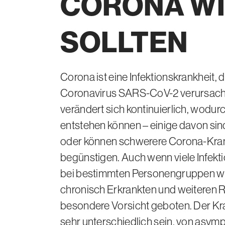
CORONA
W
g
g
V
g
e
SOLLTEN
s
r
I
u
e
u
D
n
r
p
g
Corona ist eine Infektionskrankheit, 
k
p
Coronavirus
SARS-CoV-2
verursacht
verändert sich kontinuierlich, wodur
r
e
entstehen können – einige davon sind
a
n
oder können schwerere Corona-Kran
n
begünstigen. Auch wenn viele Infektio
k
bei bestimmten Personengruppen wi
u
chronisch Erkrankten und weiteren 
n
besondere Vorsicht geboten. Der Kr
sehr unterschiedlich sein, von asym