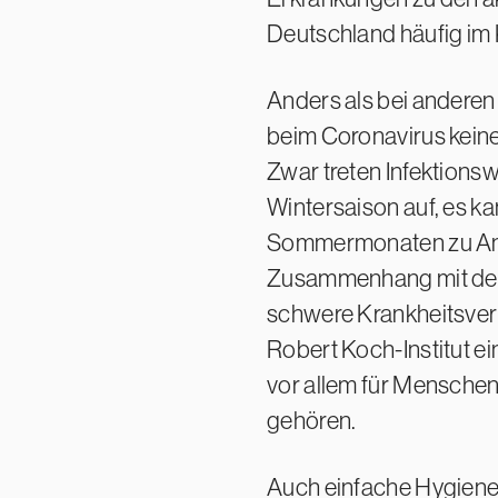
Deutschland häufig im
Anders als bei andere
beim Coronavirus keine 
Zwar treten Infektionsw
Wintersaison auf, es k
Sommermonaten zu Ans
Zusammenhang mit der 
schwere Krankheitsverl
Robert Koch-Institut e
vor allem für Mensche
gehören.
Auch einfache Hygiene