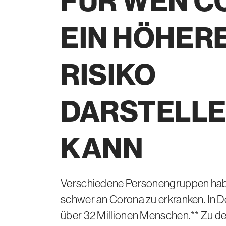
FÜR WEN
C
EIN HÖHER
RISIKO
DARSTELL
KANN
Verschiedene Personengruppen habe
schwer an Corona zu erkranken. In De
über 32 Millionen Menschen.** Zu de