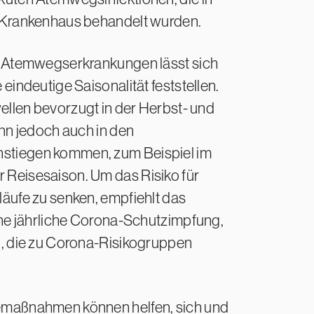
 Krankenhaus behandelt wurden.
n Atemwegserkrankungen lässt sich
eindeutige Saisonalität feststellen.
ellen bevorzugt in der Herbst- und
ann jedoch auch in den
tiegen kommen, zum Beispiel im
Reisesaison. Um das Risiko für
äufe zu senken, empfiehlt das
ine jährliche Corona-Schutzimpfung,
n, die zu Corona-Risikogruppen
maßnahmen können helfen, sich und