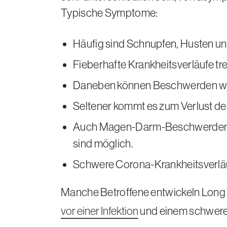
g
Typische Symptome:
e
n
Häufig sind Schnupfen, Husten u
Fieberhafte Krankheitsverläufe tr
Daneben können Beschwerden wie 
Seltener kommt es zum Verlust 
Auch Magen-Darm-Beschwerden wie
sind möglich.
Schwere Corona-Krankheitsverläu
Manche Betroffene entwickeln
Long
vor einer Infektion
und einem schweren 