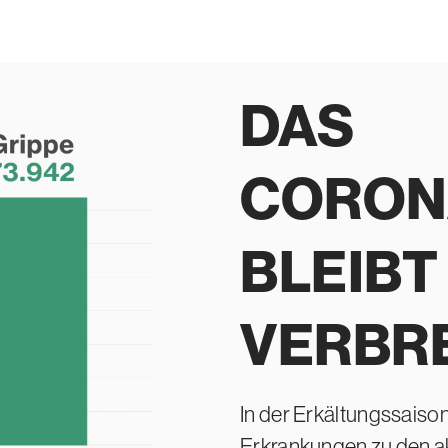
DAS
CORON
BLEIBT
VERBR
In der Erkältungssais
Erkrankungen zu den a