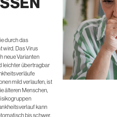
ISSEN
die durch das
 wird. Das Virus
ch neue Varianten
 leichter übertragbar
kheitsverläufe
nen mild verlaufen, ist
e älteren Menschen,
Risikogruppen
ankheitsverlauf kann
ptomatisch bis schwer.