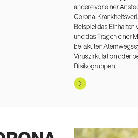
andere vor einer Anst
Corona-Krankheitsverl
Beispiel das Einhalten
und das Tragen einer 
bei akuten Atemwegss
Viruszirkulation oder 
Risikogruppen.
Mehr zur Vorbeu