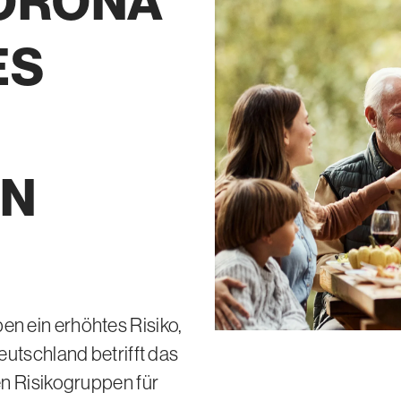
ORONA
ES
EN
n ein erhöhtes Risiko,
utschland betrifft das
n Risikogruppen für