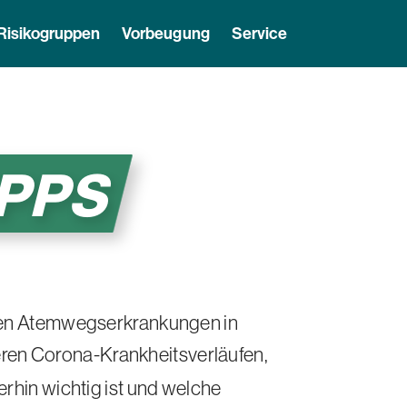
Risikogruppen
Vorbeugung
Service
IPPS
sten Atemwegserkrankungen in
eren Corona-Krankheitsverläufen,
erhin wichtig ist und welche