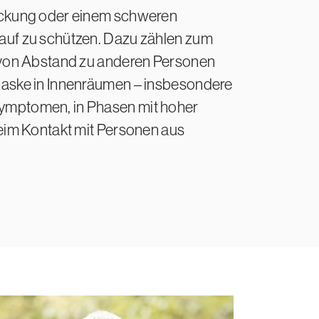
eckung oder einem schweren
auf zu schützen. Dazu zählen zum
 von Abstand zu anderen Personen
Maske in Innenräumen – insbesondere
ymptomen, in Phasen mit hoher
beim Kontakt mit Personen aus
gung erfahren