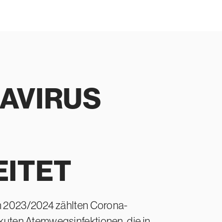
A
VIRUS
EITET
on 2023/2024 zählten Corona-
kuten Atemwegsinfektionen, die in