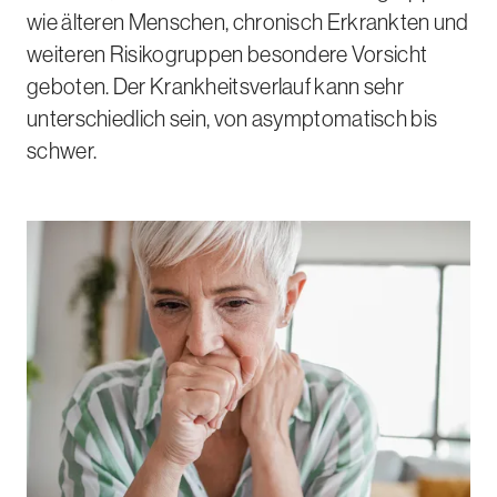
e
wie älteren Menschen, chronisch Erkrankten und
n
weiteren Risikogruppen besondere Vorsicht
geboten. Der Krankheitsverlauf kann sehr
unterschiedlich sein, von asymptomatisch bis
schwer.