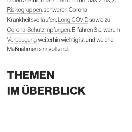
finden Sie Informationen rund um das Virus, zu
Risikogruppen
, schweren Corona-
Krankheitsverläufen,
Long COVID
sowie zu
Corona-Schutzimpfungen
. Erfahren Sie, warum
Vorbeugung
weiterhin wichtig ist und welche
Maßnahmen sinnvoll sind.
THEMEN
IM ÜBERBLICK
A
R
L
V
S
t
i
o
o
e