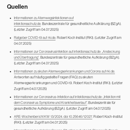
Quellen
Informationen zu Atemwegsinfektionen auf
infektionsschutz.de
. Bundeszentrale für gesundheitliche Aufklärung (BZgA).
(Letzter Zugriff am 04.07.2025)
Ratgeber COVID-19 auf rki.de
. Robert Koch Institut (RKI). (Letzter Zugriff am
04.07.2025)
Informationen zur Coronavirusinfektion auf infektionsschutz.de: „Ansteckung
und Übertragung“
. Bundeszentrale für gesundheitliche Aufklärung (BZgA).
(Letzter Zugriff am 04.07.2025)
Informationen zu akuten Atemwegserkrankungen und Corona auf rki.de.
Antworten auf häufig gestellte Fragen (FAQ) zu akuten
Atemwegserkrankungen und COVID-19. Robert Koch-Institut (RKI). (Letzter
Zugriff am 04.07.2025)
Informationen zur Coronavirus-Infektion auf infektionsschutz.de: „Infektion mit
dem Coronavirus: Symptome und Krankheitsverlauf”
. Bundeszentrale für
gesundheitliche Aufklärung (BZgA). (Letzter Zugriff am 04.07.2025)
ARE-Wochenbericht KW 13/2024. doi: 10.25646/12027
. Robert Koch-Institut
(RKI). (Letzter Zugriff am 04.07.2025)