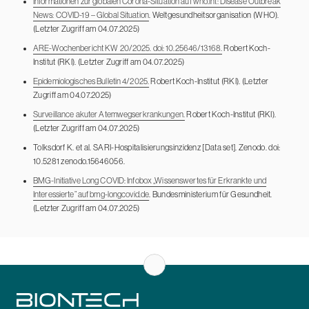
Informationen zur globalen Corona-Situation auf who.int: Disease Outbreak
News: COVID-19 – Global Situation
. Weltgesundheitsorganisation (WHO).
(Letzter Zugriff am 04.07.2025)
ARE-Wochenbericht KW 20/2025. doi: 10.25646/13168.
Robert Koch-
Institut (RKI). (Letzter Zugriff am 04.07.2025)
Epidemiologisches Bulletin 4/2025.
Robert Koch-Institut (RKI). (Letzter
Zugriff am 04.07.2025)
Surveillance akuter Atemwegserkrankungen.
Robert Koch-Institut (RKI).
(Letzter Zugriff am 04.07.2025)
Tolksdorf K. et al. SARI-Hospitalisierungsinzidenz [Data set]. Zenodo. doi:
10.5281 zenodo.15646056.
BMG-Initiative Long COVID: Infobox „Wissenswertes für Erkrankte und
Interessierte” auf bmg-longcovid.de
. Bundesministerium für Gesundheit.
(Letzter Zugriff am 04.07.2025)