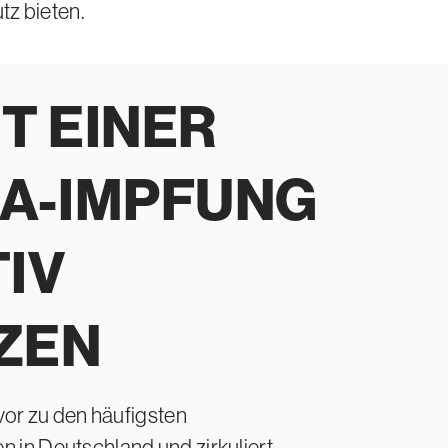
tz bieten.
IT EINER
A-IMPFUNG
IV
ZEN
vor zu den häufigsten
in Deutschland und zirkuliert