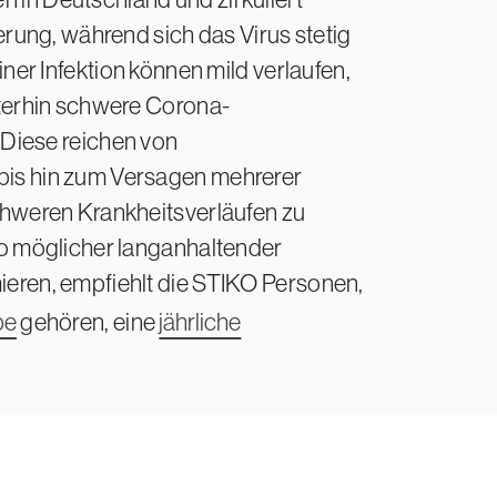
erung, während sich das Virus stetig
iner Infektion können mild verlaufen,
terhin schwere Corona-
 Diese reichen von
is hin zum Versagen mehrerer
chweren Krankheitsverläufen zu
o möglicher langanhaltender
eren, empfiehlt die STIKO Personen,
pe
gehören, eine
jährliche