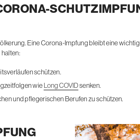
E CORONA-SCHUTZIMPF
Bevölkerung. Eine Corona-Impfung bleibt eine wic
 halten:
tsverläufen schützen.
ngzeitfolgen wie
Long COVID
senken.
ischen und pflegerischen Berufen zu schützen.
PFUNG