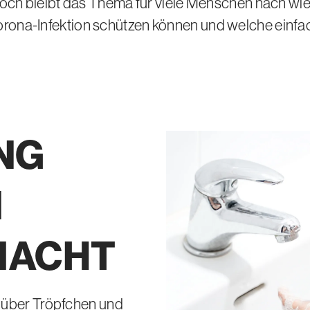
 bleibt das Thema für viele Menschen nach wie vo
r Corona-Infektion schützen können und welche ein
NG
N
MACHT
 über Tröpfchen und