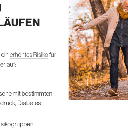
N
LÄUFEN
 ein
erhöhtes Risiko
für
rlauf:
sene mit bestimmten
druck, Diabetes
isikogruppen