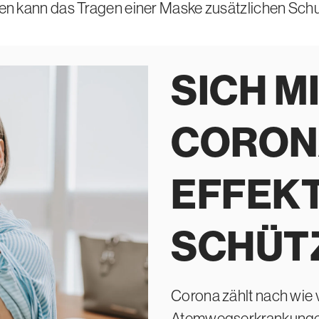
en kann das Tragen einer Maske zusätzlichen Schu
SICH M
CORON
EFFEKT
SCHÜT
Corona zählt nach wie 
Atemwegserkrankungen 