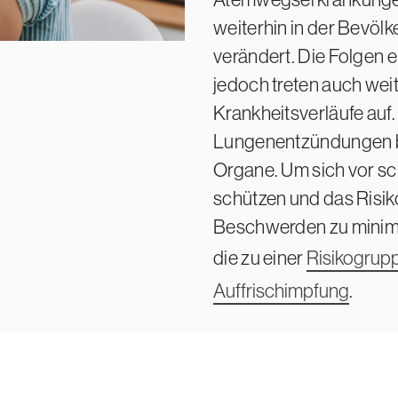
weiterhin in der Bevölk
verändert. Die Folgen e
jedoch treten auch wei
Krankheitsverläufe auf.
Lungenentzündungen b
Organe. Um sich vor s
schützen und das Risik
Beschwerden zu minimi
die zu einer
Risikogrup
Auffrisch
impfung
.