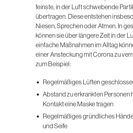
feinste, in der Luft schwebende Parti
übertragen. Diese entstehen insbes
Niesen, Sprechen oder Atmen. In g
können sie über längere Zeit in der Lu
einfache Maßnahmen im Alltag können
einer Ansteckung mit Corona zu verr
zum Beispiel:
Regelmäßiges Lüften geschloss
Abstand zu erkrankten Personen 
Kontakt eine Maske tragen
Regelmäßiges gründliches Händ
und Seife