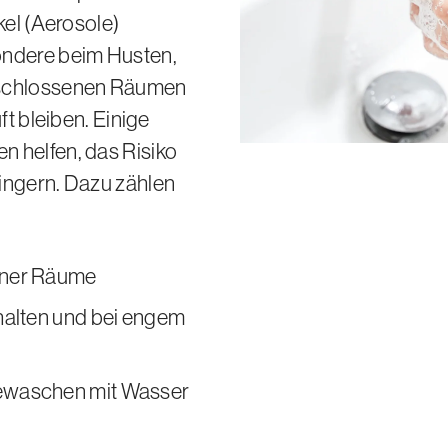
kel (Aerosole)
ondere beim Husten,
eschlossenen Räumen
ft bleiben. Einige
 helfen, das Risiko
ingern. Dazu zählen
ener Räume
halten und bei engem
ewaschen mit Wasser