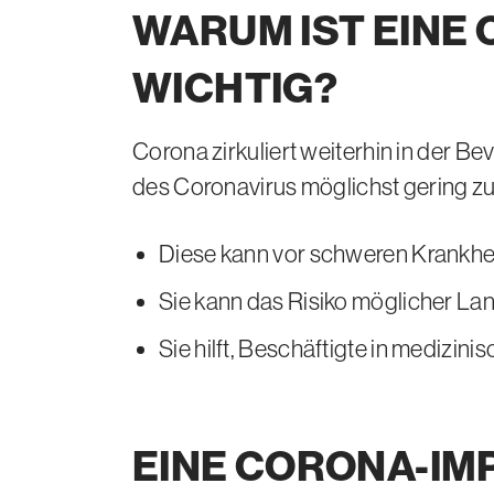
WARUM IST EIN
WICHTIG?
Corona zirkuliert weiterhin in der 
des
Corona
virus möglichst gering zu
Diese kann vor schweren Krankhei
Sie kann das Risiko möglicher La
Sie hilft, Beschäftigte in medizin
EINE CORONA-IM