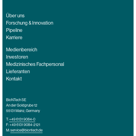
Über uns
Forschung & Innovation
Pipeline
Karriere
Medienbereich
Investoren
Medizinisches Fachpersonal
Lieferanten
Kontakt
BioNTech SE
An der Goldgrube 12
55131 Mainz, Germany
T:
+49 6131 9084-0
F: +49 6131 9084-2121
M:
service@biontech.de