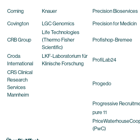
Corning
Knauer
Precision Bioservices
Covington
LGC Genomics
Precision for Medicin
Life Technologies
CRB Group
(Thermo Fisher
Profishop-Bremee
Scientific)
Croda
LKF-Laboratorium für
ProfiLab24
International
Klinische Forschung
CRS Clinical
Research
Progedo
Services
Mannheim
Progressive Recruitm
pure 11
PriceWaterhouseCoo
(PwC)