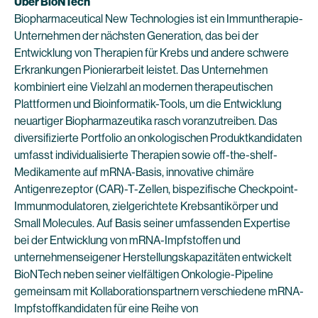
Über BioNTech
Biopharmaceutical New Technologies ist ein Immuntherapie-
Unternehmen der nächsten Generation, das bei der
Entwicklung von Therapien für Krebs und andere schwere
Erkrankungen Pionierarbeit leistet. Das Unternehmen
kombiniert eine Vielzahl an modernen therapeutischen
Plattformen und Bioinformatik-Tools, um die Entwicklung
neuartiger Biopharmazeutika rasch voranzutreiben. Das
diversifizierte Portfolio an onkologischen Produktkandidaten
umfasst individualisierte Therapien sowie off-the-shelf-
Medikamente auf mRNA-Basis, innovative chimäre
Antigenrezeptor (CAR)-T-Zellen, bispezifische Checkpoint-
Immunmodulatoren, zielgerichtete Krebsantikörper und
Small Molecules. Auf Basis seiner umfassenden Expertise
bei der Entwicklung von mRNA-Impfstoffen und
unternehmenseigener Herstellungskapazitäten entwickelt
BioNTech neben seiner vielfältigen Onkologie-Pipeline
gemeinsam mit Kollaborationspartnern verschiedene mRNA-
Impfstoffkandidaten für eine Reihe von