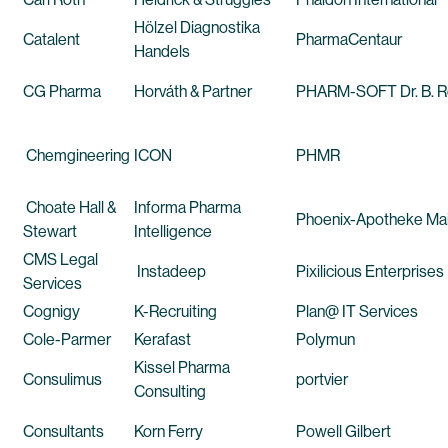
Hölzel Diagnostika
Catalent
PharmaCentaur
Handels
CG Pharma
Horváth & Partner
PHARM-SOFT Dr. B. 
Chemgineering
ICON
PHMR
Choate Hall &
Informa Pharma
Phoenix-Apotheke Ma
Stewart
Intelligence
CMS Legal
Instadeep
Pixilicious Enterprises
Services
Cognigy
K-Recruiting
Plan@ IT Services
Cole-Parmer
Kerafast
Polymun
Kissel Pharma
Consulimus
portvier
Consulting
Consultants
Korn Ferry
Powell Gilbert