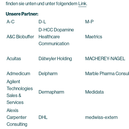
finden sie unten und unter folgendem
Link
.
Unsere Partner:
A-C
D-L
M-P
D-HCC Dopamine
A&C Biobuffer
Healthcare
Maetrics
Communication
Acuitas
Dätwyler Holding
MACHEREY-NAGEL
Admedicum
Delpharm
Marble Pharma Consul
Agilent
Technologies
Dermapharm
Medidata
Sales &
Services
Alexis
Carpenter
DHL
medwiss-extern
Consulting