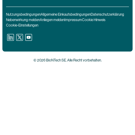
Nutzungsbedingungen
Allgemeine Einkaufsbedingungen
Datenschutzerklärung
Nebenwirkung melden
Anliegen melden
Impressum
Cookie Hinweis
Cookie-Einstellungen
© 2026 BioNTech SE. Alle Recht vorbehalten.