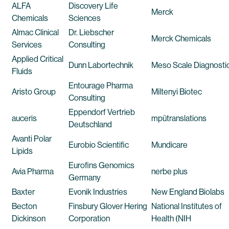
ALFA
Discovery Life
Merck
Chemicals
Sciences
Almac Clinical
Dr. Liebscher
Merck Chemicals
Services
Consulting
Applied Critical
Dunn Labortechnik
Meso Scale Diagnosti
Fluids
Entourage Pharma
Aristo Group
Miltenyi Biotec
Consulting
Eppendorf Vertrieb
auceris
mpütranslations
Deutschland
Avanti Polar
Eurobio Scientific
Mundicare
Lipids
Eurofins Genomics
Avia Pharma
nerbe plus
Germany
Baxter
Evonik Industries
New England Biolabs
Becton
Finsbury Glover Hering
National Institutes of
Dickinson
Corporation
Health (NIH