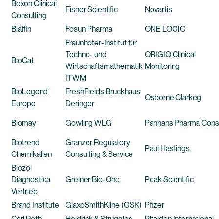
Bexon Clinical
Fisher Scientific
Novartis
Consulting
Biaffin
Fosun Pharma
ONE LOGIC
Fraunhofer-Institut für
Techno- und
ORIGIO Clinical
BioCat
Wirtschaftsmathematik
Monitoring
ITWM
BioLegend
FreshFields Bruckhaus
Osborne Clarkeg
Europe
Deringer
Biomay
Gowling WLG
Panhans Pharma Cons
Biotrend
Granzer Regulatory
Paul Hastings
Chemikalien
Consulting & Service
Biozol
Diagnostica
Greiner Bio-One
Peak Scientific
Vertrieb
Brand Institute
GlaxoSmithKline (GSK)
Pfizer
Carl Roth
Heidrick & Struggles
Phaidon International