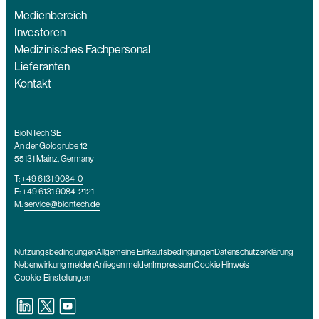
Medienbereich
Investoren
Medizinisches Fachpersonal
Lieferanten
Kontakt
BioNTech SE
An der Goldgrube 12
55131 Mainz, Germany
T:
+49 6131 9084-0
F: +49 6131 9084-2121
M:
service@biontech.de
Nutzungsbedingungen
Allgemeine Einkaufsbedingungen
Datenschutzerklärung
Nebenwirkung melden
Anliegen melden
Impressum
Cookie Hinweis
Cookie-Einstellungen