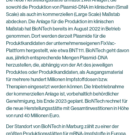
sowohl die Produktion von Plasmid-DNA im klinischen (Small
Scale) als auch im kommerziellen (Large Scale) Maßstab
abdecken. Die Anlage für die Produktion im klinischen
Maßstab hat BioNTech bereits im August 2022 in Betrieb
genommen. Dort werden derzeit Plasmide für die
Produktkandidaten der unternehmenseigenen FixVac-
Plattform hergestellt, wie etwa BNT111. BioNTech geht davon
aus, jährlich entsprechende Mengen Plasmid-DNA
herzustellen, die, abhängig von der Art des jeweiligen
Produktes oder Produktkandidaten, als Ausgangsmaterial
für mehrere hundert Millionen Impfstoffdosen bzw.
Therapien eingesetzt werden können. Die Inbetriebnahme
der kommerziellen Anlage ist, vorbehaltlich behördlicher
Genehmigung, bis Ende 2023 geplant. BioNTech rechnet für
die neue Herstellungsstätte mit Gesamtinvestitionen in Höhe
von rund 40 Millionen Euro.
Der Standort von BioNTech in Marburg zählt zu einer der
größten Produktionsstätten für mRNA-Impfstoffe in Europa.