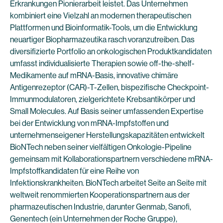
Erkrankungen Pionierarbeit leistet. Das Unternehmen
kombiniert eine Vielzahl an modernen therapeutischen
Plattformen und Bioinformatik-Tools, um die Entwicklung
neuartiger Biopharmazeutika rasch voranzutreiben. Das
diversifizierte Portfolio an onkologischen Produktkandidaten
umfasst individualisierte Therapien sowie off-the-shelf-
Medikamente auf mRNA-Basis, innovative chimäre
Antigenrezeptor (CAR)-T-Zellen, bispezifische Checkpoint-
Immunmodulatoren, zielgerichtete Krebsantikörper und
Small Molecules. Auf Basis seiner umfassenden Expertise
bei der Entwicklung von mRNA-Impfstoffen und
unternehmenseigener Herstellungskapazitäten entwickelt
BioNTech neben seiner vielfältigen Onkologie-Pipeline
gemeinsam mit Kollaborationspartnern verschiedene mRNA-
Impfstoffkandidaten für eine Reihe von
Infektionskrankheiten. BioNTech arbeitet Seite an Seite mit
weltweit renommierten Kooperationspartnern aus der
pharmazeutischen Industrie, darunter Genmab, Sanofi,
Genentech (ein Unternehmen der Roche Gruppe),