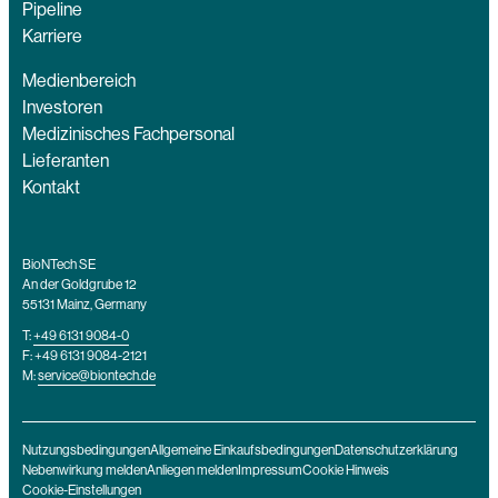
Pipeline
Karriere
Medienbereich
Investoren
Medizinisches Fachpersonal
Lieferanten
Kontakt
BioNTech SE
An der Goldgrube 12
55131 Mainz, Germany
T:
+49 6131 9084-0
F: +49 6131 9084-2121
M:
service@biontech.de
Nutzungsbedingungen
Allgemeine Einkaufsbedingungen
Datenschutzerklärung
Nebenwirkung melden
Anliegen melden
Impressum
Cookie Hinweis
Cookie-Einstellungen