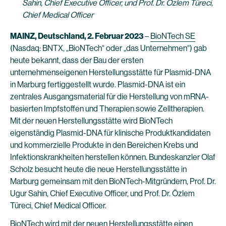
Sahin, Chief Executive Officer, und Prof. Dr. Özlem Türeci,
Chief Medical Officer
MAINZ, Deutschland, 2. Februar 2023
–
BioNTech SE
(Nasdaq: BNTX, „BioNTech“ oder „das Unternehmen“) gab
heute bekannt, dass der Bau der ersten
unternehmenseigenen Herstellungsstätte für Plasmid-DNA
in Marburg fertiggestellt wurde. Plasmid-DNA ist ein
zentrales Ausgangsmaterial für die Herstellung von mRNA-
basierten Impfstoffen und Therapien sowie Zelltherapien.
Mit der neuen Herstellungsstätte wird BioNTech
eigenständig Plasmid-DNA für klinische Produktkandidaten
und kommerzielle Produkte in den Bereichen Krebs und
Infektionskrankheiten herstellen können. Bundeskanzler Olaf
Scholz besucht heute die neue Herstellungsstätte in
Marburg gemeinsam mit den BioNTech-Mitgründern, Prof. Dr.
Ugur Sahin, Chief Executive Officer, und Prof. Dr. Özlem
Türeci, Chief Medical Officer.
BioNTech wird mit der neuen Herstellungsstätte einen