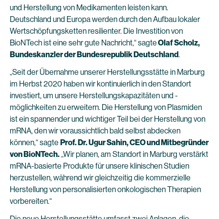
und Herstellung von Medikamenten leisten kann.
Deutschland und Europa werden durch den Aufbau lokaler
Wertschöpfungsketten resilienter. Die Investition von
BioNTech ist eine sehr gute Nachricht,“ sagte
Olaf Scholz,
Bundeskanzler der Bundesrepublik Deutschland
.
„Seit der Übernahme unserer Herstellungsstätte in Marburg
im Herbst 2020 haben wir kontinuierlich in den Standort
investiert, um unsere Herstellungskapazitäten und -
möglichkeiten zu erweitern. Die Herstellung von Plasmiden
ist ein spannender und wichtiger Teil bei der Herstellung von
mRNA, den wir voraussichtlich bald selbst abdecken
können,“ sagte
Prof. Dr. Ugur Sahin, CEO und Mitbegründer
von BioNTech.
„Wir planen, am Standort in Marburg verstärkt
mRNA-basierte Produkte für unsere klinischen Studien
herzustellen, während wir gleichzeitig die kommerzielle
Herstellung von personalisierten onkologischen Therapien
vorbereiten.“
Die neue Herstellungsstätte umfasst zwei Anlagen, die