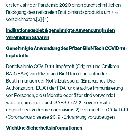
ersten Jahr der Pandemie 2020 einen durchschnittlichen
Rückgang des nationalen Bruttoinlandsprodukts um 7%
,
verzeichneten
.
[3]
[4]
Indikationsgebiet & genehmigte Anwendung in den
Vereinigten Staaten
Genehmigte Anwendung des Pfizer-BioNTech COVID-19-
Impfstoffs
Der bivalente COVID-19-Impfstoff (Original und Omikron
BA.4/BA.5) von Pfizer und BioNTech darf unter den
Bestimmungen der Notfallzulassung (Emergency Use
Authorization, „EUA“) der FDA für die aktive Immunisierung
von Personen, die 6 Monate oder älter sind verwendet
werden, um einer durch SARS-CoV-2 (severe acute
respiratory syndrome coronavirus 2) verursachten COVID-19
(Coronavirus disease 2019)-Erkrankung vorzubeugen.
Wichtige Sicherheitsinformationen