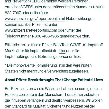
and Prevention (CDC) gemeldet werden. Personen
erreichen VAERS unter der gebührenfreien Nummer +1-800-
822-7967 oder online über
www.vaers.hhs.gov/reportevent.html
. Nebenwirkungen
können auch bei Pfizer Inc. unter
www.pfizersafetyreporting.com
oder unter der
Telefonnummer 1-800-438-1985 gemeldet werden.
Bitte klicken sie für die Pfizer-BioNTech COVID-19-Impfstoff
Merkblätter für Impfstoffanbieter
hier
oder für
Impfempfänger und Betreuungspersonen
hier
.
* Die monovalente Formulierung ist in den Vereinigten
Staaten nicht mehr für die Verwendung zugelassen.
About Pfizer: Breakthroughs That Change Patients’ Lives
Bei Pfizer setzen wir die Wissenschaft und unsere globalen
Ressourcen ein, um den Menschen Therapien anzubieten,
die ihr Leben verlängern und deutlich verbessern. Wir wollen
den Standard für Qualität, Sicherheit und Nutzen bei der