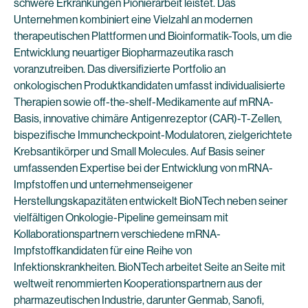
schwere Erkrankungen Pionierarbeit leistet. Das
Unternehmen kombiniert eine Vielzahl an modernen
therapeutischen Plattformen und Bioinformatik-Tools, um die
Entwicklung neuartiger Biopharmazeutika rasch
voranzutreiben. Das diversifizierte Portfolio an
onkologischen Produktkandidaten umfasst individualisierte
Therapien sowie off-the-shelf-Medikamente auf mRNA-
Basis, innovative chimäre Antigenrezeptor (CAR)-T-Zellen,
bispezifische Immuncheckpoint-Modulatoren, zielgerichtete
Krebsantikörper und Small Molecules. Auf Basis seiner
umfassenden Expertise bei der Entwicklung von mRNA-
Impfstoffen und unternehmenseigener
Herstellungskapazitäten entwickelt BioNTech neben seiner
vielfältigen Onkologie-Pipeline gemeinsam mit
Kollaborationspartnern verschiedene mRNA-
Impfstoffkandidaten für eine Reihe von
Infektionskrankheiten. BioNTech arbeitet Seite an Seite mit
weltweit renommierten Kooperationspartnern aus der
pharmazeutischen Industrie, darunter Genmab, Sanofi,