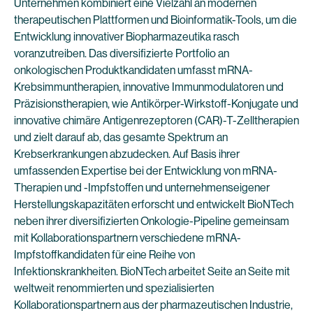
Unternehmen kombiniert eine Vielzahl an modernen
therapeutischen Plattformen und Bioinformatik-Tools, um die
Entwicklung innovativer Biopharmazeutika rasch
voranzutreiben. Das diversifizierte Portfolio an
onkologischen Produktkandidaten umfasst mRNA-
Krebsimmuntherapien, innovative Immunmodulatoren und
Präzisionstherapien, wie Antikörper-Wirkstoff-Konjugate und
innovative chimäre Antigenrezeptoren (CAR)-T-Zelltherapien
und zielt darauf ab, das gesamte Spektrum an
Krebserkrankungen abzudecken. Auf Basis ihrer
umfassenden Expertise bei der Entwicklung von mRNA-
Therapien und -Impfstoffen und unternehmenseigener
Herstellungskapazitäten erforscht und entwickelt BioNTech
neben ihrer diversifizierten Onkologie-Pipeline gemeinsam
mit Kollaborationspartnern verschiedene mRNA-
Impfstoffkandidaten für eine Reihe von
Infektionskrankheiten. BioNTech arbeitet Seite an Seite mit
weltweit renommierten und spezialisierten
Kollaborationspartnern aus der pharmazeutischen Industrie,