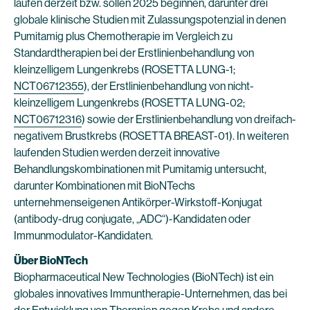
laufen derzeit bzw. sollen 2025 beginnen, darunter drei
globale klinische Studien mit Zulassungspotenzial in denen
Pumitamig plus Chemotherapie im Vergleich zu
Standardtherapien bei der Erstlinienbehandlung von
kleinzelligem Lungenkrebs (ROSETTA LUNG-1;
NCT06712355
), der Erstlinienbehandlung von nicht-
kleinzelligem Lungenkrebs (ROSETTA LUNG-02;
NCT06712316
) sowie der Erstlinienbehandlung von dreifach-
negativem Brustkrebs (ROSETTA BREAST-01). In weiteren
laufenden Studien werden derzeit innovative
Behandlungskombinationen mit Pumitamig untersucht,
darunter Kombinationen mit BioNTechs
unternehmenseigenen Antikörper-Wirkstoff-Konjugat
(antibody-drug conjugate, „ADC“)-Kandidaten oder
Immunmodulator-Kandidaten.
Über BioNTech
Biopharmaceutical New Technologies (BioNTech) ist ein
globales innovatives Immuntherapie-Unternehmen, das bei