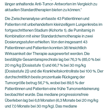
länger anhaltende Anti-Tumor-Antworten im Vergleich zu
aktuellen Standardtherapien bieten zu können.“
Die Zwischenanalyse umfasste 43 Patientinnen und
Patienten mit unbehandeltem kleinzelligem Lungenkrebs im
fortgeschrittenen Stadium (Kohorte 1), die Pumitamig in
Kombination mit einer Standardchemotherapie in zwei
Dosierungsstufen erhielten. Von den insgesamt 43
Patientinnen und Patienten konnten 38 hinsichtlich
Wirksamkeit der Therapie ausgewertet werden. Die
bestätigte Gesamtansprechrate lag bei 76,3 % (85,0 % bei
20 mg/kg [Dosisstufe 1] und 66,7 % bei 30 mg/kg
[Dosisstufe 2]) und die Krankheitskontrollrate bei 100 %. Der
durchschnittlich beste prozentuale Rückgang der
Tumorgröße betrug 56,7 %, wobei bei 89,5 % der
Patientinnen und Patienten eine frühe Tumorverkleinerung
beobachtet wurde. Das mediane progressionsfreie
Überleben lag bei 6,8 Monaten (6,3 Monate bei 20 mg/kg
und 7,0 Monate bei 30 mg/kg). Das mediane