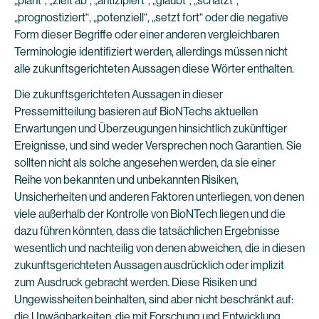
„plant“, „zielt ab“, „antizipiert“, „glaubt“, „schätzt“,
„prognostiziert“, „potenziell“, „setzt fort“ oder die negative
Form dieser Begriffe oder einer anderen vergleichbaren
Terminologie identifiziert werden, allerdings müssen nicht
alle zukunftsgerichteten Aussagen diese Wörter enthalten.
Die zukunftsgerichteten Aussagen in dieser
Pressemitteilung basieren auf BioNTechs aktuellen
Erwartungen und Überzeugungen hinsichtlich zukünftiger
Ereignisse, und sind weder Versprechen noch Garantien. Sie
sollten nicht als solche angesehen werden, da sie einer
Reihe von bekannten und unbekannten Risiken,
Unsicherheiten und anderen Faktoren unterliegen, von denen
viele außerhalb der Kontrolle von BioNTech liegen und die
dazu führen könnten, dass die tatsächlichen Ergebnisse
wesentlich und nachteilig von denen abweichen, die in diesen
zukunftsgerichteten Aussagen ausdrücklich oder implizit
zum Ausdruck gebracht werden. Diese Risiken und
Ungewissheiten beinhalten, sind aber nicht beschränkt auf:
die Unwägbarkeiten, die mit Forschung und Entwicklung