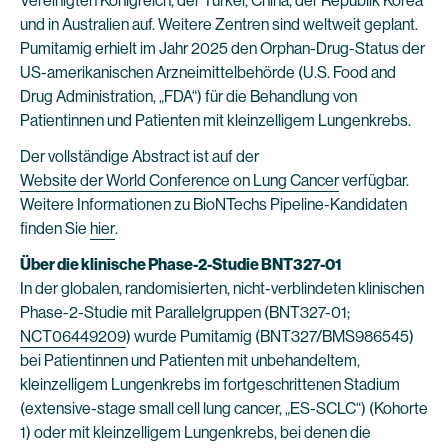
Vereinigten Königreich, der Türkei, China, der Republik Korea
und in Australien auf. Weitere Zentren sind weltweit geplant.
Pumitamig erhielt im Jahr 2025 den Orphan-Drug-Status der
US-amerikanischen Arzneimittelbehörde (U.S. Food and
Drug Administration, „FDA“) für die Behandlung von
Patientinnen und Patienten mit kleinzelligem Lungenkrebs.
Der vollständige Abstract ist auf der
Website der World Conference on Lung Cancer
verfügbar.
Weitere Informationen zu BioNTechs Pipeline-Kandidaten
finden Sie
hier
.
Über die klinische Phase-2-Studie BNT327-01
In der globalen, randomisierten, nicht-verblindeten klinischen
Phase-2-Studie mit Parallelgruppen (BNT327-01;
NCT06449209
) wurde Pumitamig (BNT327/BMS986545)
bei Patientinnen und Patienten mit unbehandeltem,
kleinzelligem Lungenkrebs im fortgeschrittenen Stadium
(extensive-stage small cell lung cancer, „ES-SCLC“) (Kohorte
1) oder mit kleinzelligem Lungenkrebs, bei denen die