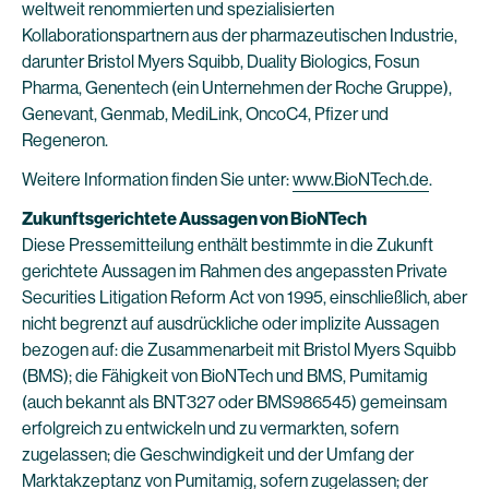
weltweit renommierten und spezialisierten
Kollaborationspartnern aus der pharmazeutischen Industrie,
darunter Bristol Myers Squibb, Duality Biologics, Fosun
Pharma, Genentech (ein Unternehmen der Roche Gruppe),
Genevant, Genmab, MediLink, OncoC4, Pfizer und
Regeneron.
Weitere Information finden Sie unter:
www.BioNTech.de
.
Zukunftsgerichtete Aussagen von BioNTech
Diese Pressemitteilung enthält bestimmte in die Zukunft
gerichtete Aussagen im Rahmen des angepassten Private
Securities Litigation Reform Act von 1995, einschließlich, aber
nicht begrenzt auf ausdrückliche oder implizite Aussagen
bezogen auf: die Zusammenarbeit mit Bristol Myers Squibb
(BMS); die Fähigkeit von BioNTech und BMS, Pumitamig
(auch bekannt als BNT327 oder BMS986545) gemeinsam
erfolgreich zu entwickeln und zu vermarkten, sofern
zugelassen; die Geschwindigkeit und der Umfang der
Marktakzeptanz von Pumitamig, sofern zugelassen; der