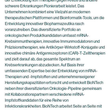
der Entwicklung von Therapien gegen Krebs und andere
schwere Erkrankungen Pionierarbeit leistet. Das
Unternehmen kombiniert eine Vielzahl an modernen
therapeutischen Plattformen und Bioinformatik-Tools, um die
Entwicklung innovativer Biopharmazeutika rasch
voranzutreiben. Das diversifizierte Portfolio an
onkologischen Produktkandidaten umfasst mRNA-
Krebsimmuntherapien, innovative Immunmodulatoren und
Präzisionstherapien, wie Antikörper-Wirkstoff-Konjugate und
innovative chimäre Antigenrezeptoren (CAR)-T-Zelltherapien
und zielt darauf ab, das gesamte Spektrum an
Krebserkrankungen abzudecken. Auf Basis ihrer
umfassenden Expertise bei der Entwicklung von mRNA-
Therapien und -Impfstoffen und unternehmenseigener
Herstellungskapazitäten erforscht und entwickelt BioNTech
neben ihrer diversifizierten Onkologie-Pipeline gemeinsam
mit Kollaborationspartnern verschiedene mRNA-
Impfstoffkandidaten für eine Reihe von
Infektionskrankheiten. BioNTech arbeitet Seite an Seite mit