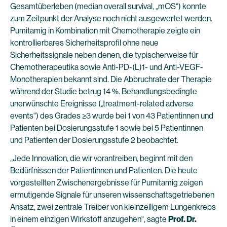
Gesamtüberleben (median overall survival, „mOS“) konnte
zum Zeitpunkt der Analyse noch nicht ausgewertet werden.
Pumitamig in Kombination mit Chemotherapie zeigte ein
kontrollierbares Sicherheitsprofil ohne neue
Sicherheitssignale neben denen, die typischerweise für
Chemotherapeutika sowie Anti-PD-(L)1- und Anti-VEGF-
Monotherapien bekannt sind. Die Abbruchrate der Therapie
während der Studie betrug 14 %. Behandlungsbedingte
unerwünschte Ereignisse („treatment-related adverse
events“) des Grades ≥3 wurde bei 1 von 43 Patientinnen und
Patienten bei Dosierungsstufe 1 sowie bei 5 Patientinnen
und Patienten der Dosierungsstufe 2 beobachtet.
„Jede Innovation, die wir vorantreiben, beginnt mit den
Bedürfnissen der Patientinnen und Patienten. Die heute
vorgestellten Zwischenergebnisse für Pumitamig zeigen
ermutigende Signale für unseren wissenschaftsgetriebenen
Ansatz, zwei zentrale Treiber von kleinzelligem Lungenkrebs
in einem einzigen Wirkstoff anzugehen“, sagte
Prof. Dr.