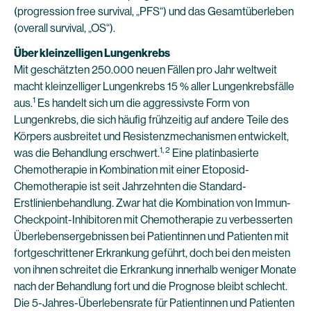
(progression free survival, „PFS“) und das Gesamtüberleben
(overall survival, „OS“).
Über kleinzelligen Lungenkrebs
Mit geschätzten 250.000 neuen Fällen pro Jahr weltweit
macht kleinzelliger Lungenkrebs 15 % aller Lungenkrebsfälle
1
aus.
Es handelt sich um die aggressivste Form von
Lungenkrebs, die sich häufig frühzeitig auf andere Teile des
Körpers ausbreitet und Resistenzmechanismen entwickelt,
1, 2
was die Behandlung erschwert.
Eine platinbasierte
Chemotherapie in Kombination mit einer Etoposid-
Chemotherapie ist seit Jahrzehnten die Standard-
Erstlinienbehandlung. Zwar hat die Kombination von Immun-
Checkpoint-Inhibitoren mit Chemotherapie zu verbesserten
Überlebensergebnissen bei Patientinnen und Patienten mit
fortgeschrittener Erkrankung geführt, doch bei den meisten
von ihnen schreitet die Erkrankung innerhalb weniger Monate
nach der Behandlung fort und die Prognose bleibt schlecht.
Die 5-Jahres-Überlebensrate für Patientinnen und Patienten