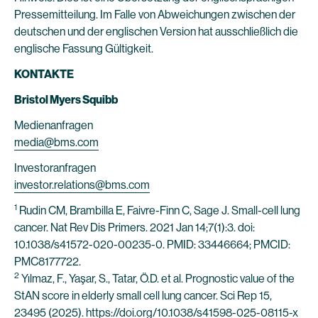
Pressemitteilung. Im Falle von Abweichungen zwischen der
deutschen und der englischen Version hat ausschließlich die
englische Fassung Gültigkeit.
KONTAKTE
Bristol Myers Squibb
Medienanfragen
media@bms.com
Investoranfragen
investor.relations@bms.com
1
Rudin CM, Brambilla E, Faivre-Finn C, Sage J. Small-cell lung
cancer. Nat Rev Dis Primers. 2021 Jan 14;7(1):3. doi:
10.1038/s41572-020-00235-0. PMID: 33446664; PMCID:
PMC8177722.
2
Yılmaz, F., Yaşar, S., Tatar, Ö.D. et al. Prognostic value of the
StAN score in elderly small cell lung cancer. Sci Rep 15,
23495 (2025).
https://doi.org/10.1038/s41598-025-08115-x