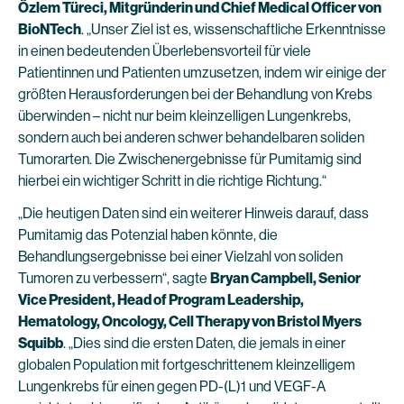
Özlem Türeci, Mitgründerin und Chief Medical Officer von
BioNTech
. „Unser Ziel ist es, wissenschaftliche Erkenntnisse
in einen bedeutenden Überlebensvorteil für viele
Patientinnen und Patienten umzusetzen, indem wir einige der
größten Herausforderungen bei der Behandlung von Krebs
überwinden – nicht nur beim kleinzelligen Lungenkrebs,
sondern auch bei anderen schwer behandelbaren soliden
Tumorarten. Die Zwischenergebnisse für Pumitamig sind
hierbei ein wichtiger Schritt in die richtige Richtung.“
„Die heutigen Daten sind ein weiterer Hinweis darauf, dass
Pumitamig das Potenzial haben könnte, die
Behandlungsergebnisse bei einer Vielzahl von soliden
Tumoren zu verbessern“, sagte
Bryan Campbell, Senior
Vice President, Head of Program Leadership,
Hematology, Oncology, Cell Therapy von Bristol Myers
Squibb
. „Dies sind die ersten Daten, die jemals in einer
globalen Population mit fortgeschrittenem kleinzelligem
Lungenkrebs für einen gegen PD-(L)1 und VEGF-A