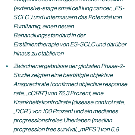
(extensive-stage small cell lung cancer, „ES-
SCLC“) und untermauern das Potenzial von
Pumitamig, einen neuen
Behandlungsstandard in der
Erstlinientherapie von ES-SCLC und darüber
hinaus zu etablieren
Zwischenergebnisse der globalen Phase-2-
Studie zeigten eine bestätigte objektive
Ansprechrate (confirmed objective response
rate, „cORR“) von 76,3 Prozent, eine
Krankheitskontrollrate (disease control rate,
„DCR“) von 100 Prozent und ein medianes
progressionsfreies Überleben (median
progression free survival, „mPFS“) von 6,8