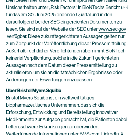
Den Leserinnen und Lesern wird empfohlen, die Risiken und
Unsicherheiten unter „Risk Factors“ in BioNTechs Bericht 6-K
für das am 30. Juni 2025 endende Quartal und in den
darauffolgend bei der SEC eingereichten Dokumenten zu
lesen. Sie sind auf der Website der SEC unter
www.sec.gov
verfügbar. Diese zukunftsgerichteten Aussagen gelten nur
zum Zeitpunkt der Veröffentlichung dieser Pressemitteilung.
Außerhalb rechtlicher Verpflichtungen übernimmt BioNTech
keinerlei Verpflichtung, solche in die Zukunft gerichteten
Aussagen nach dem Datum dieser Pressemitteilung zu
aktualisieren, um sie an die tatsächlichen Ergebnisse oder
Änderungen der Erwartungen anzupassen.
Über Bristol Myers Squibb
Bristol Myers Squibb ist ein weltweit tätiges
biopharmazeutisches Unternehmen, das sich die
Erforschung, Entwicklung und Bereitstellung innovativer
Medikamente zur Aufgabe gemacht hat, die Patienten dabei
helfen, schwere Erkrankungen zu überwinden.
Weiterführende Informationen unter
BMS.com
,
LinkedIn
,
X
,