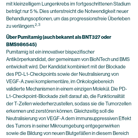
mit kleinzelligem Lungenkrebs im fortgeschrittenen Stadium
beträgt nur 5 %. Dies unterstreicht die Notwendigkeit neuer
Behandlungsoptionen, um das progressionsfreie Überleben
2, 3
zu verlängern.
Über Pumitamig (auch bekannt als BNT327 oder
BMS986545)
Pumitamig ist ein innovativer bispezifischer
Antikörperkandidat, der gemeinsam von BioNTech und BMS
entwickelt wird. Der Kandidat kombiniert mit der Blockade
des PD-L1-Checkpoints sowie der Neutralisierung von
VEGF-A zwei komplementäre, im Onkologiebereich
validierte Mechanismen in einem einzigen Molekül. Die PD-
L1-Checkpoint-Blockade zielt darauf ab, die Funktionalität
der T-Zellen wiederherzustellen, sodass sie die Tumorzellen
erkennen und zerstören können. Gleichzeitig soll die
Neutralisierung von VEGF-A dem immunsuppressiven Effekt
des Tumors in seiner Mikroumgebung entgegenwirken
sowie die Bildung von neuen Blutgefäßen in diesem Bereich