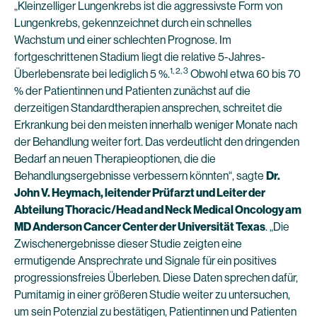
„Kleinzelliger Lungenkrebs ist die aggressivste Form von
Lungenkrebs, gekennzeichnet durch ein schnelles
Wachstum und einer schlechten Prognose. Im
fortgeschrittenen Stadium liegt die relative 5-Jahres-
1, 2, 3
Überlebensrate bei lediglich 5 %.
Obwohl etwa 60 bis 70
% der Patientinnen und Patienten zunächst auf die
derzeitigen Standardtherapien ansprechen, schreitet die
Erkrankung bei den meisten innerhalb weniger Monate nach
der Behandlung weiter fort. Das verdeutlicht den dringenden
Bedarf an neuen Therapieoptionen, die die
Behandlungsergebnisse verbessern könnten“, sagte
Dr.
John V. Heymach, leitender Prüfarzt und Leiter der
Abteilung Thoracic/Head and Neck Medical Oncology am
MD Anderson Cancer Center der Universität Texas
. „Die
Zwischenergebnisse dieser Studie zeigten eine
ermutigende Ansprechrate und Signale für ein positives
progressionsfreies Überleben. Diese Daten sprechen dafür,
Pumitamig in einer größeren Studie weiter zu untersuchen,
um sein Potenzial zu bestätigen, Patientinnen und Patienten