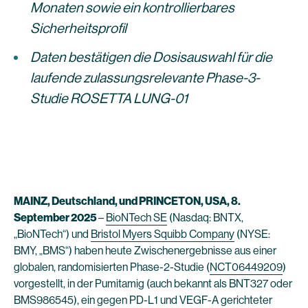
Monaten sowie ein kontrollierbares
Sicherheitsprofil
Daten bestätigen die Dosisauswahl für die
laufende zulassungsrelevante Phase-3-
Studie ROSETTA LUNG-01
MAINZ, Deutschland, und PRINCETON, USA, 8.
September 2025
–
BioNTech SE
(Nasdaq: BNTX,
„BioNTech“) und
Bristol Myers Squibb Company
(NYSE:
BMY, „BMS“) haben heute Zwischenergebnisse aus einer
globalen, randomisierten Phase-2-Studie (
NCT06449209
)
vorgestellt, in der Pumitamig (auch bekannt als BNT327 oder
BMS986545), ein gegen PD-L1 und VEGF-A gerichteter