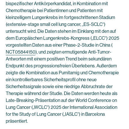
bispezifischer Antikörperkandidat, in Kombination mit
Chemotherapie bei Patientinnen und Patienten mit
kleinzelligem Lungenkrebs im fortgeschrittenen Stadium
(extensive-stage small cell lung cancer, „ES-SCLC“)
untersucht wird. Die Daten stehen im Einklang mit den auf
dem Europäischen Lungenkrebs-Kongress („ELCC“) 2025
vorgestellten Daten aus einer Phase-2-Studie in China (
NCT05844150
), und zeigten ermutigende Anti-Tumor-
Antworten mit einem positiven Trend beim sekundären
Endpunkt des progressionsfreien Überlebens. Außerdem
zeigte die Kombination aus Pumitamig und Chemotherapie
ein kontrollierbares Sicherheitsprofil ohne neue
Sicherheitssignale sowie eine niedrige Abbruchrate der
Therapie während der Studie. Die Daten werden heute als
Late-Breaking-Präsentation auf der World Conference on
Lung Cancer („WCLC“) 2025 der International Association
for the Study of Lung Cancer („IASLC“) in Barcelona
präsentiert.