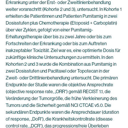
Erkrankung unter der Erst- oder Zweitlinienbehandlung
weiter voranschritt (Kohorte 2 und 3), untersucht. In Kohorte 1
erhielten die Patientinnen und Patienten Pumitamig in zwei
Dosisstufen plus Chemotherapie (Etoposid + Carboplatin)
über vier Zyklen, gefolgt von einer Pumitamig-
Erhaltungstherapie über bis zu zwei Jahre oder bis zum
Fortschreiten der Erkrankung oder bis zum Auftreten
inakzeptabler Toxizität. Ziel war es, eine optimierte Dosis für
zukünftige klinische Untersuchungen zu ermitteln. In den
Kohorten 2 und 3 wurde die Kombination aus Pumitamig in
zwei Dosisstufen und Paclitaxel oder Topotecan in der
Zweit- oder Drittlinienbehandlung untersucht. Die primären
Endpunkte der Studie waren die objektive Ansprechrate
(objective response rate, „ORR“) gemäß RECIST 1.1, die
Veränderung der Tumorgröße, die frühe Verkleinerung des
Tumors und die Sicherheit gemäß NCI CTCAE v5.0. Die
sekundären Endpunkte waren die Ansprechdauer (duration
of response, „DoR“), die Krankheitskontrollrate (disease
control rate, „DCR“), das progressionsfreie Überleben