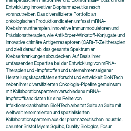
therapeutischen Plattformen und Bioinformatik-Tools, um die
Entwicklung innovativer Biopharmazeutika rasch
voranzutreiben. Das diversifizierte Portfolio an
onkologischen Produktkandidaten umfasst mRNA-
Krebsimmuntherapien, innovative Immunmodulatoren und
Präzisionstherapien, wie Antikörper-Wirkstoff-Konjugate und
innovative chimäre Antigenrezeptoren (CAR)-T-Zelltherapien
und zielt darauf ab, das gesamte Spektrum an
Krebserkrankungen abzudecken. Auf Basis ihrer
umfassenden Expertise bei der Entwicklung von mRNA-
Therapien und -Impfstoffen und unternehmenseigener
Herstellungskapazitäten erforscht und entwickelt BioNTech
neben ihrer diversifizierten Onkologie-Pipeline gemeinsam
mit Kollaborationspartnern verschiedene mRNA-
Impfstoffkandidaten für eine Reihe von
Infektionskrankheiten. BioNTech arbeitet Seite an Seite mit
weltweit renommierten und spezialisierten
Kollaborationspartnern aus der pharmazeutischen Industrie,
darunter Bristol Myers Squibb, Duality Biologics, Fosun