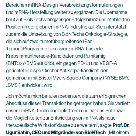
Bereichen mRNA-Design, Verabreichungsformulierungen
und mRNA-Herstellung weiter zu ergänzen. Die Übernahme
baut auf BioNTechs langjähriger Erfolgsbilanz und etablierten
Position in der globalen mRNA-Industrie auf. Sie unterstützt
zudem die Umsetzung von BioNTechs Onkologie-Strategie,
die sich auf zwei tumorübergreifende (Pan-
Tumor-)Programme fokussiert: mRNA-basierte
Krebsimmuntherapie-Kandidaten und Pumitamig
(BNT327/BMS986545), ein gegen PD-L1 und VEGF-A
gerichteter bispezifischer Antikörperkandidat, der
gemeinsam mit Bristol Myers Squibb Company (NYSE: BMY,
„BMS“) entwickelt wird.
„Ich möchte mich bei allen bedanken, die zum erfolgreichen
Abschluss dieser Transaktion beigetragen haben. Sie vertieft
unsere mRNA-Technologieplattform und hat das Potenzial,
die Möglichkeiten zur Entwicklung von mRNA als neue
therapeutische Wirkstoffklasse zu erweitern“, sagte
Prof. Dr.
Ugur Sahin, CEO und Mitgründer von BioNTech
. „Mit einem