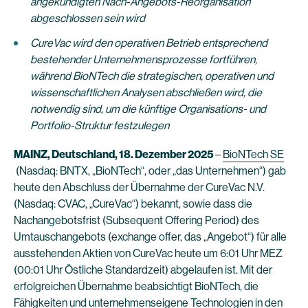
angekündigten Nach-Angebots-Reorganisation
abgeschlossen sein wird
CureVac wird den operativen Betrieb entsprechend
bestehender Unternehmensprozesse fortführen,
während BioNTech die strategischen, operativen und
wissenschaftlichen Analysen abschließen wird, die
notwendig sind, um die künftige Organisations- und
Portfolio-Struktur festzulegen
MAINZ, Deutschland, 18. Dezember 2025
–
BioNTech SE
(Nasdaq: BNTX, „BioNTech“, oder „das Unternehmen“) gab
heute den Abschluss der Übernahme der CureVac N.V.
(Nasdaq: CVAC, „CureVac“) bekannt, sowie dass die
Nachangebotsfrist (Subsequent Offering Period) des
Umtauschangebots (exchange offer, das „Angebot“) für alle
ausstehenden Aktien von CureVac heute um 6:01 Uhr MEZ
(00:01 Uhr Östliche Standardzeit) abgelaufen ist. Mit der
erfolgreichen Übernahme beabsichtigt BioNTech, die
Fähigkeiten und unternehmenseigene Technologien in den