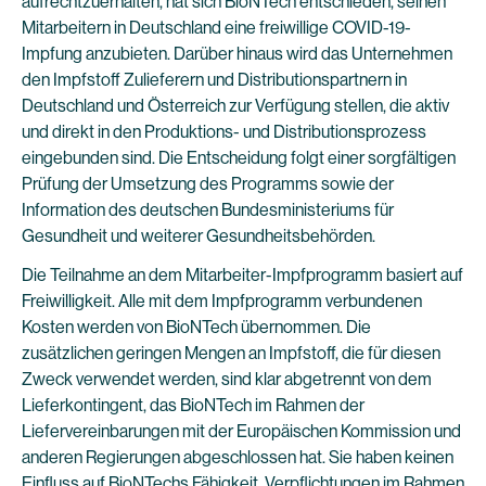
aufrechtzuerhalten, hat sich BioNTech entschieden, seinen
Mitarbeitern in Deutschland eine freiwillige COVID-19-
Impfung anzubieten. Darüber hinaus wird das Unternehmen
den Impfstoff Zulieferern und Distributionspartnern in
Deutschland und Österreich zur Verfügung stellen, die aktiv
und direkt in den Produktions- und Distributionsprozess
eingebunden sind. Die Entscheidung folgt einer sorgfältigen
Prüfung der Umsetzung des Programms sowie der
Information des deutschen Bundesministeriums für
Gesundheit und weiterer Gesundheitsbehörden.
Die Teilnahme an dem Mitarbeiter-Impfprogramm basiert auf
Freiwilligkeit. Alle mit dem Impfprogramm verbundenen
Kosten werden von BioNTech übernommen. Die
zusätzlichen geringen Mengen an Impfstoff, die für diesen
Zweck verwendet werden, sind klar abgetrennt von dem
Lieferkontingent, das BioNTech im Rahmen der
Liefervereinbarungen mit der Europäischen Kommission und
anderen Regierungen abgeschlossen hat. Sie haben keinen
Einfluss auf BioNTechs Fähigkeit, Verpflichtungen im Rahmen