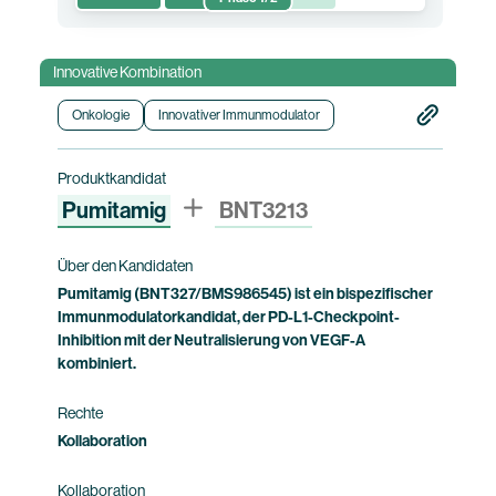
Diese klinischen Phase-1/2-first-in-human-
Studie untersucht die Sicherheit,
Innovative Kombination
Verträglichkeit, Pharmakokinetik,
Immunogenität und vorläufige klinische
Onkologie
Innovativer Immunmodulator
Wirksamkeit von BNT3212, einschließlich der
Ermittlung der empfohlenen Dosis von
Produktkandidat
BNT3212 als Monotherapie und in Kombination
Pumitamig
BNT3213
mit Pumitamig bei Patientinnen und Patienten
mit fortgeschrittenen soliden Tumoren, bei
denen andere Behandlungsoptionen
Über den Kandidaten
ausgeschöpft sind.
Pumitamig (BNT327/BMS986545) ist ein bispezifischer
Immunmodulatorkandidat, der PD-L1-Checkpoint-
Inhibition mit der Neutralisierung von VEGF-A
Studieninformation
kombiniert.
Rechte
Kollaboration
Kollaboration