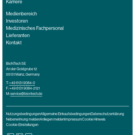
Karriere
Medienbereich
Investoren
Medizinisches Fachpersonal
Lieferanten
Kontakt
BioNTech SE
An der Goldgrube 12
55131 Mainz, Germany
T:
+49 6131 9084-0
F: +49 6131 9084-2121
M:
service@biontech.de
Nutzungsbedingungen
Allgemeine Einkaufsbedingungen
Datenschutzerklärung
Nebenwirkung melden
Anliegen melden
Impressum
Cookie Hinweis
Cookie-Einstellungen