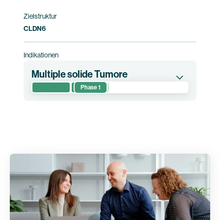
Zielstruktur
CLDN6
Indikationen
Multiple solide Tumore
Phase 1
In dieser klinischen Phase-1-Studie werden die
Sicherheit und vorläufige Wirksamkeit von
BNT211 allein sowie in Kombination mit CARVac
bei Patientinnen und Patienten mit CLDN6-
positiven refraktären oder rezidivierten
fortgeschrittenen soliden Tumoren untersucht.
Studieninformation