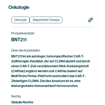
Onkologie
Onkologie
Zielgerichtete Therapie
Produktkandidat
BNT211
Über den Kandidaten
BNT211 ist ein autologer, tumorspezifischer CAR-T-
Zelltherapie-Kandidat, der auf CLDN6 abzielt und durch
einen CAR-T-Zell-verstärkenden RNA-Krebsimpfstoff
(CARVac) ergänzt werden soll. CARVac basiert auf
BioNTechs FixVac-Plattform und kodiert das CAR-T-
Zielantigen CLDN6. Ziel des Ansatzes ist es, eine
leistungsstarke Immunantwort hervorzurufen.
Rechte
Globale Rechte