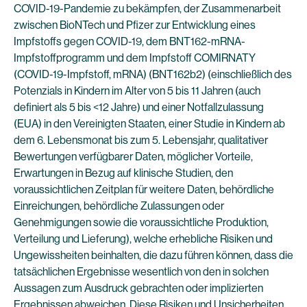
COVID-19-Pandemie zu bekämpfen, der Zusammenarbeit
zwischen BioNTech und Pfizer zur Entwicklung eines
Impfstoffs gegen COVID-19, dem BNT162-mRNA-
Impfstoffprogramm und dem Impfstoff COMIRNATY
(COVID-19-Impfstoff, mRNA) (BNT162b2) (einschließlich des
Potenzials in Kindern im Alter von 5 bis 11 Jahren (auch
definiert als 5 bis <12 Jahre) und einer Notfallzulassung
(EUA) in den Vereinigten Staaten, einer Studie in Kindern ab
dem 6. Lebensmonat bis zum 5. Lebensjahr, qualitativer
Bewertungen verfügbarer Daten, möglicher Vorteile,
Erwartungen in Bezug auf klinische Studien, den
voraussichtlichen Zeitplan für weitere Daten, behördliche
Einreichungen, behördliche Zulassungen oder
Genehmigungen sowie die voraussichtliche Produktion,
Verteilung und Lieferung), welche erhebliche Risiken und
Ungewissheiten beinhalten, die dazu führen können, dass die
tatsächlichen Ergebnisse wesentlich von den in solchen
Aussagen zum Ausdruck gebrachten oder implizierten
Ergebnissen abweichen. Diese Risiken und Unsicherheiten