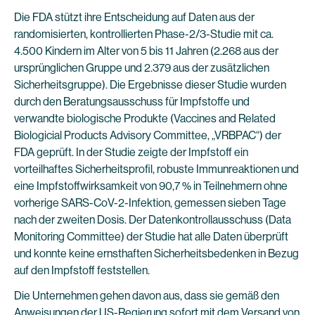
Die FDA stützt ihre Entscheidung auf Daten aus der
randomisierten, kontrollierten Phase-2/3-Studie mit ca.
4.500 Kindern im Alter von 5 bis 11 Jahren (2.268 aus der
ursprünglichen Gruppe und 2.379 aus der zusätzlichen
Sicherheitsgruppe). Die Ergebnisse dieser Studie wurden
durch den Beratungsausschuss für Impfstoffe und
verwandte biologische Produkte (Vaccines and Related
Biologicial Products Advisory Committee, „VRBPAC“) der
FDA geprüft. In der Studie zeigte der Impfstoff ein
vorteilhaftes Sicherheitsprofil, robuste Immunreaktionen und
eine Impfstoffwirksamkeit von 90,7 % in Teilnehmern ohne
vorherige SARS-CoV-2-Infektion, gemessen sieben Tage
nach der zweiten Dosis. Der Datenkontrollausschuss (Data
Monitoring Committee) der Studie hat alle Daten überprüft
und konnte keine ernsthaften Sicherheitsbedenken in Bezug
auf den Impfstoff feststellen.
Die Unternehmen gehen davon aus, dass sie gemäß den
Anweisungen der US-Regierung sofort mit dem Versand von