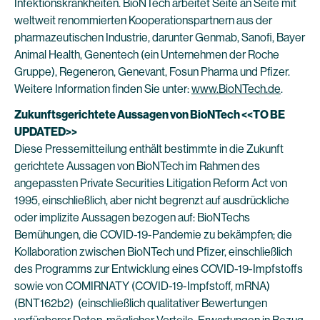
Infektionskrankheiten. BioNTech arbeitet Seite an Seite mit
weltweit renommierten Kooperationspartnern aus der
pharmazeutischen Industrie, darunter Genmab, Sanofi, Bayer
Animal Health, Genentech (ein Unternehmen der Roche
Gruppe), Regeneron, Genevant, Fosun Pharma und Pfizer.
Weitere Information finden Sie unter:
www.BioNTech.de
.
Zukunftsgerichtete Aussagen von BioNTech <<TO BE
UPDATED>>
Diese Pressemitteilung enthält bestimmte in die Zukunft
gerichtete Aussagen von BioNTech im Rahmen des
angepassten Private Securities Litigation Reform Act von
1995, einschließlich, aber nicht begrenzt auf ausdrückliche
oder implizite Aussagen bezogen auf: BioNTechs
Bemühungen, die COVID-19-Pandemie zu bekämpfen; die
Kollaboration zwischen BioNTech und Pfizer, einschließlich
des Programms zur Entwicklung eines COVID-19-Impfstoffs
sowie von COMIRNATY (COVID-19-Impfstoff, mRNA)
(BNT162b2) (einschließlich qualitativer Bewertungen