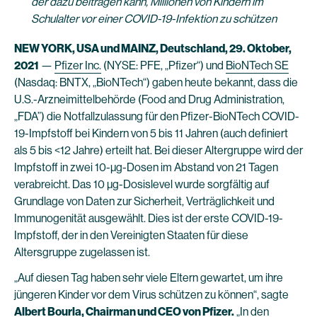
der dazu beitragen kann, Millionen von Kindern im
Schulalter vor einer COVID-19-Infektion zu schützen
NEW YORK, USA und MAINZ, Deutschland, 29. Oktober,
2021
—
Pfizer Inc.
(NYSE: PFE, „Pfizer“) und
BioNTech SE
(Nasdaq: BNTX, „BioNTech“) gaben heute bekannt, dass die
U.S.-Arzneimittelbehörde (Food and Drug Administration,
„FDA”) die Notfallzulassung für den Pfizer-BioNTech COVID-
19-Impfstoff bei Kindern von 5 bis 11 Jahren (auch definiert
als 5 bis <12 Jahre) erteilt hat. Bei dieser Altergruppe wird der
Impfstoff in zwei 10-µg-Dosen im Abstand von 21 Tagen
verabreicht. Das 10 µg-Dosislevel wurde sorgfältig auf
Grundlage von Daten zur Sicherheit, Verträglichkeit und
Immunogenität ausgewählt. Dies ist der erste COVID-19-
Impfstoff, der in den Vereinigten Staaten für diese
Altersgruppe zugelassen ist.
„Auf diesen Tag haben sehr viele Eltern gewartet, um ihre
jüngeren Kinder vor dem Virus schützen zu können“, sagte
Albert Bourla, Chairman und CEO von Pfizer.
„In den