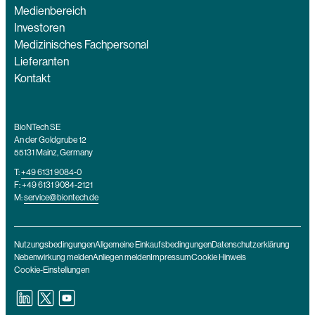
Medienbereich
Investoren
Medizinisches Fachpersonal
Lieferanten
Kontakt
BioNTech SE
An der Goldgrube 12
55131 Mainz, Germany
T:
+49 6131 9084-0
F: +49 6131 9084-2121
M:
service@biontech.de
Nutzungsbedingungen
Allgemeine Einkaufsbedingungen
Datenschutzerklärung
Nebenwirkung melden
Anliegen melden
Impressum
Cookie Hinweis
Cookie-Einstellungen