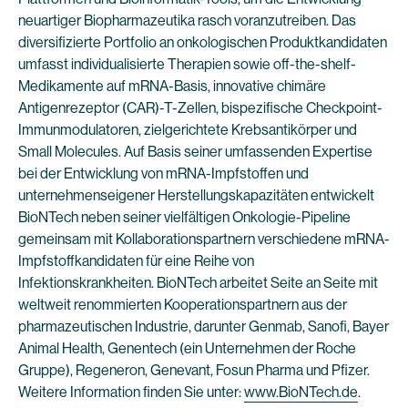
neuartiger Biopharmazeutika rasch voranzutreiben. Das
diversifizierte Portfolio an onkologischen Produktkandidaten
umfasst individualisierte Therapien sowie off-the-shelf-
Medikamente auf mRNA-Basis, innovative chimäre
Antigenrezeptor (CAR)-T-Zellen, bispezifische Checkpoint-
Immunmodulatoren, zielgerichtete Krebsantikörper und
Small Molecules. Auf Basis seiner umfassenden Expertise
bei der Entwicklung von mRNA-Impfstoffen und
unternehmenseigener Herstellungskapazitäten entwickelt
BioNTech neben seiner vielfältigen Onkologie-Pipeline
gemeinsam mit Kollaborationspartnern verschiedene mRNA-
Impfstoffkandidaten für eine Reihe von
Infektionskrankheiten. BioNTech arbeitet Seite an Seite mit
weltweit renommierten Kooperationspartnern aus der
pharmazeutischen Industrie, darunter Genmab, Sanofi, Bayer
Animal Health, Genentech (ein Unternehmen der Roche
Gruppe), Regeneron, Genevant, Fosun Pharma und Pfizer.
Weitere Information finden Sie unter:
www.BioNTech.de
.