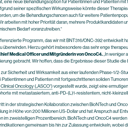
at, eine neue Behandlungsoption für Patientinnen und Patienten mit
fgrund seiner spezifischen Wirkungsweise könnte dieser Therapiea
rden, um die Behandlungschancen auch für weitere Patientenpopu
ir arbeiten mit hoher Priorität daran, mehrere Produktkandidaten u
nischem Bedarf voranzutreiben.“
differenzierte Programm, das wir mit BNT316/ONC-392 entwickelt ha
zu überwinden. Hierzu gehört insbesondere das sehr enge therapeut
hief Medical Officer und Mitgründerin von OncoC4.
„In weniger 
ung gebracht. Wir hoffen, dass die Ergebnisse dieser Studie die 
 zur Sicherheit und Wirksamkeit aus einer laufenden Phase-1/2-Stud
Patientinnen und Patienten mit fortgeschrittenen soliden Tumoren
 Clinical Oncology
(„ASCO“)
vorgestellt wurde, zeigt eine ermutigen
horte mit metastasiertem, anti-PD-(L)1-resistentem, nicht-kleinz
hritt in der strategischen Kollaboration zwischen BioNTech und Onc
lung in Höhe von 200 Millionen US-Dollar und hat Anspruch auf Ent
ren im zweistelligen Prozentbereich. BioNTech und OncoC4 werd
orindikationen gemeinsam bis hin zur Zulassung entwickeln, wobei