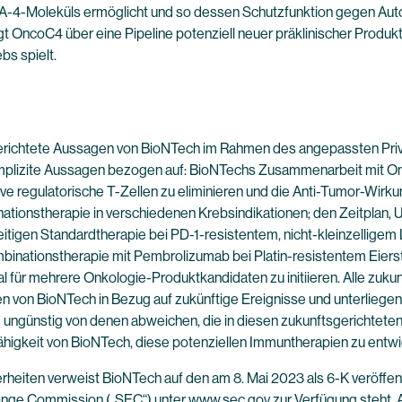
A-4-Moleküls ermöglicht und so dessen Schutzfunktion gegen Auto
gt OncoC4 über eine Pipeline potenziell neuer präklinischer Produ
bs spielt.
gerichtete Aussagen von BioNTech im Rahmen des angepassten Privat
r implizite Aussagen bezogen auf: BioNTechs Zusammenarbeit mit O
egulatorische T-Zellen zu eliminieren und die Anti-Tumor-Wirkung
onstherapie in verschiedenen Krebsindikationen; den Zeitplan, Um
igen Standardtherapie bei PD-1-resistentem, nicht-kleinzelligem
nationstherapie mit Pembrolizumab bei Platin-resistentem Eierst
 für mehrere Onkologie-Produktkandidaten zu initiieren. Alle zuku
n von BioNTech in Bezug auf zukünftige Ereignisse und unterliegen
 ungünstig von denen abweichen, die in diesen zukunftsgerichteten
igkeit von BioNTech, diese potenziellen Immuntherapien zu entwic
herheiten verweist BioNTech auf den am 8. Mai 2023 als 6-K veröff
change Commission („SEC“) unter
www.sec.gov
zur Verfügung steht. 