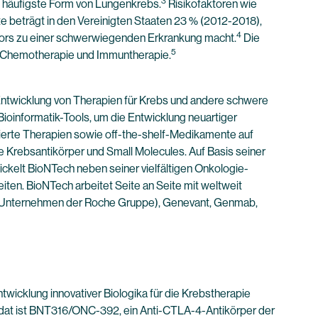
3
ie häufigste Form von Lungenkrebs.
Risikofaktoren wie
e beträgt in den Vereinigten Staaten 23 % (2012-2018),
4
mors zu einer schwerwiegenden Erkrankung macht.
Die
5
it Chemotherapie und Immuntherapie.
ntwicklung von Therapien für Krebs und andere schwere
ioinformatik-Tools, um die Entwicklung neuartiger
isierte Therapien sowie off-the-shelf-Medikamente auf
 Krebsantikörper und Small Molecules. Auf Basis seiner
kelt BioNTech neben seiner vielfältigen Onkologie-
ten. BioNTech arbeitet Seite an Seite mit weltweit
in Unternehmen der Roche Gruppe), Genevant, Genmab,
twicklung innovativer Biologika für die Krebstherapie
ndidat ist BNT316/ONC-392, ein Anti-CTLA-4-Antikörper der