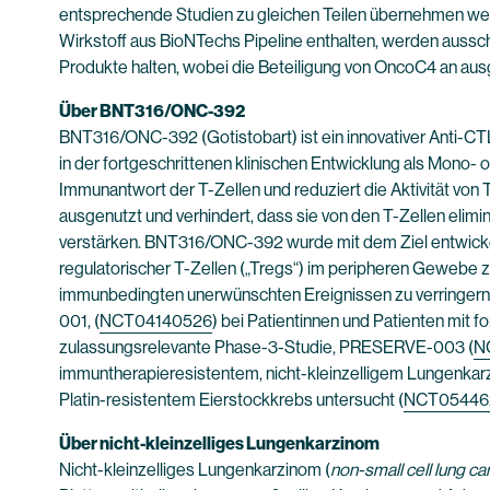
entsprechende Studien zu gleichen Teilen übernehmen wer
Wirkstoff aus BioNTechs Pipeline enthalten, werden aussch
Produkte halten, wobei die Beteiligung von OncoC4 an aus
Über BNT316/ONC-392
BNT316/ONC-392 (Gotistobart) ist ein innovativer Anti-
in der fortgeschrittenen klinischen Entwicklung als Mon
Immunantwort der T-Zellen und reduziert die Aktivität von 
ausgenutzt und verhindert, dass sie von den T-Zellen elimi
verstärken. BNT316/ONC-392 wurde mit dem Ziel entwickel
regulatorischer T-Zellen („Tregs“) im peripheren Gewebe zu e
immunbedingten unerwünschten Ereignissen zu verringern 
001, (
NCT04140526
) bei Patientinnen und Patienten mit 
zulassungsrelevante Phase-3-Studie, PRESERVE-003 (
N
immuntherapieresistentem, nicht-kleinzelligem Lungenkarz
Platin-resistentem Eierstockkrebs untersucht (
NCT05446
Über nicht-kleinzelliges Lungenkarzinom
Nicht-kleinzelliges Lungenkarzinom (
non-small cell lung c