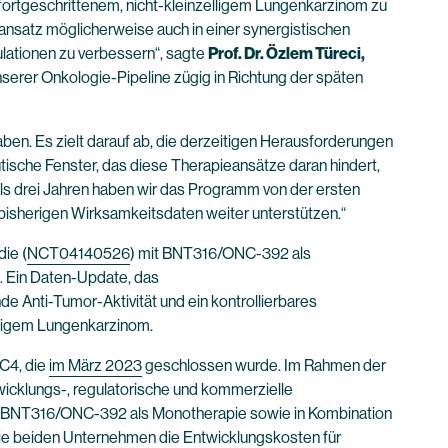
 fortgeschrittenem, nicht-kleinzelligem Lungenkarzinom zu
nsatz möglicherweise auch in einer synergistischen
lationen zu verbessern“, sagte
Prof. Dr. Özlem Türeci,
nserer Onkologie-Pipeline zügig in Richtung der späten
ben. Es zielt darauf ab, die derzeitigen Herausforderungen
ische Fenster, das diese Therapieansätze daran hindert,
als drei Jahren haben wir das Programm von der ersten
bisherigen Wirksamkeitsdaten weiter unterstützen.“
ie (
NCT04140526
) mit BNT316/ONC-392 als
. Ein Daten-Update, das
de Anti-Tumor-Aktivität und ein kontrollierbares
elligem Lungenkarzinom.
oC4, die
im März 2023
geschlossen wurde. Im Rahmen der
wicklungs-, regulatorische und kommerzielle
en BNT316/ONC-392 als Monotherapie sowie in Kombination
 die beiden Unternehmen die Entwicklungskosten für