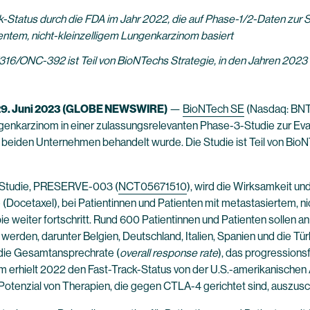
ack-Status durch die FDA im Jahr 2022, die auf Phase-1/2-Daten z
ntem, nicht-kleinzelligem Lungenkarzinom basiert
T316/ONC-392 ist Teil von BioNTechs Strategie, in den Jahren 2023
 29. Juni 2023 (GLOBE NEWSWIRE)
—
BioNTech SE
(Nasdaq: BNT
ungenkarzinom in einer zulassungsrelevanten Phase-3-Studie zur Ev
eiden Unternehmen behandelt wurde. Die Studie ist Teil von BioNT
-3-Studie, PRESERVE-003 (
NCT05671510
), wird die Wirksamkeit u
Docetaxel), bei Patientinnen und Patienten mit metastasiertem, n
e weiter fortschritt. Rund 600 Patientinnen und Patienten sollen an
den, darunter Belgien, Deutschland, Italien, Spanien und die Tür
die Gesamtansprechrate (
overall response rate
), das progressions
m erhielt 2022 den Fast-Track-Status von der U.S.-amerikanischen 
le Potenzial von Therapien, die gegen CTLA-4 gerichtet sind, auszus