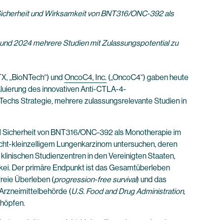
ur Sicherheit und Wirksamkeit von BNT316/ONC-392 als
 und 2024 mehrere Studien mit Zulassungspotential zu
X, „BioNTech“) und
OncoC4, Inc.
(„OncoC4“) gaben heute
aluierung des innovativen Anti-CTLA-4-
echs Strategie, mehrere zulassungsrelevante Studien in
nd Sicherheit von BNT316/ONC-392 als Monotherapie im
icht-kleinzelligem Lungenkarzinom untersuchen, deren
 klinischen Studienzentren in den Vereinigten Staaten,
kei. Der primäre Endpunkt ist das Gesamtüberleben
freie Überleben (
progression-free survival
) und das
Arzneimittelbehörde (
U.S. Food and Drug Administration,
chöpfen.