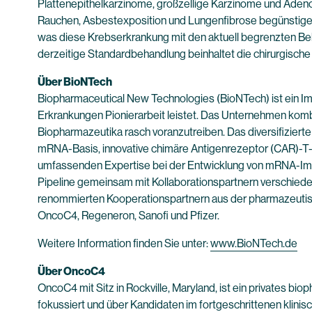
Plattenepithelkarzinome, großzellige Karzinome und Adenoka
Rauchen, Asbestexposition und Lungenfibrose begünstige
was diese Krebserkrankung mit den aktuell begrenzten B
derzeitige Standardbehandlung beinhaltet die chirurgisch
Über BioNTech
Biopharmaceutical New Technologies (BioNTech) ist ein I
Erkrankungen Pionierarbeit leistet. Das Unternehmen kombi
Biopharmazeutika rasch voranzutreiben. Das diversifiziert
mRNA-Basis, innovative chimäre Antigenrezeptor (CAR)-T-Z
umfassenden Expertise bei der Entwicklung von mRNA-Impf
Pipeline gemeinsam mit Kollaborationspartnern verschiede
renommierten Kooperationspartnern aus der pharmazeutis
OncoC4, Regeneron, Sanofi und Pfizer.
Weitere Information finden Sie unter:
www.BioNTech.de
Über OncoC4
OncoC4 mit Sitz in Rockville, Maryland, ist ein privates b
fokussiert und über Kandidaten im fortgeschrittenen klini