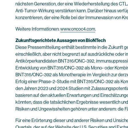
nächsten Generation, der eine Wiederherstellung des CTL
Anti-Tumor-Wirkung verstärken kann. Darüber hinaus verfü
konzentrieren, der eine Rolle bei der Immunevasion von Kre
Weitere Informationen:
www.oncoc4.com
.
Zukunftsgerichtete Aussagen von BioNTech
Diese Pressemitteilung enthält bestimmte in die Zukunft 
einschließlich, aber nicht begrenzt auf ausdrückliche ode
Antikörperkandidaten BNT316/ONC-392, immunsuppressive r
Entwicklung von BNT316/ONC-392 als Mono- oder Kombinati
BNT316/ONC-392 als Monotherapie im Vergleich zur derzeit
Erfolg einer Phase-2-Studie mit BNT316/ONC-392 als Kombi
den Jahren 2023 und 2024 Studien mit Zulassungspotential
basieren auf den aktuellen Erwartungen und Einschätzunge
könnten, dass die tatsächlichen Ergebnisse wesentlich und
Risiken und Ungewissheiten gehören unter anderem: die Fäh
Für eine Erörterung dieser und anderer Risiken und Unsic
Quartals, der auf der Website der U.S. Securities and Ex