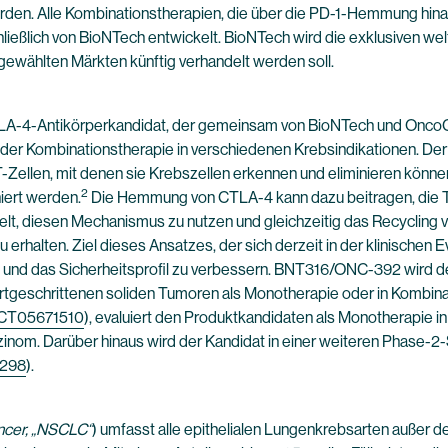
den. Alle Kombinationstherapien, die über die PD-1-Hemmung hina
ließlich von BioNTech entwickelt. BioNTech wird die exklusiven we
gewählten Märkten künftig verhandelt werden soll.
CTLA-4-Antikörperkandidat, der gemeinsam von BioNTech und OncoC
o- oder Kombinationstherapie in verschiedenen Krebsindikationen
T-Zellen, mit denen sie Krebszellen erkennen und eliminieren könne
2
niert werden.
Die Hemmung von CTLA-4 kann dazu beitragen, die T-Z
t, diesen Mechanismus zu nutzen und gleichzeitig das Recycling
rhalten. Ziel dieses Ansatzes, der sich derzeit in der klinischen Ev
und das Sicherheitsprofil zu verbessern. BNT316/ONC-392 wird d
fortgeschrittenen soliden Tumoren als Monotherapie oder in Kombin
CT05671510
), evaluiert den Produktkandidaten als Monotherapie i
inom. Darüber hinaus wird der Kandidat in einer weiteren Phase-2
298
).
ancer, „NSCLC“
) umfasst alle epithelialen Lungenkrebsarten außer d