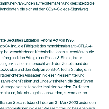
immunerkrankungen aufrechterhalten und gleichzeitig die
ktkandidaten, die sich auf den CD24-Siglecs-Signalweg
e Securities Litigation Reform Act von 1995,
ncoC4, Inc.; die Fähigkeit des monoklonalen anti-CTLA-4-
 bei verschiedenen Krebsindikationen zu verstärken; die
fang und den Erfolg einer Phase-3-Studie, in der
 Lungenkarzinom untersucht wird; den Zeitplan und den
ockkrebs; und den Zeitplan von BioNTechs Strategie, in
nftsgerichteten Aussagen in dieser Pressemitteilung
 zahlreichen Risiken und Ungewissheiten, die dazu führen
 Aussagen enthalten oder impliziert werden. Zu diesen
keln und, falls sie zugelassen werden, zu vermarkten.
entlichten Geschäftsbericht des am 31. März 2023 endenden
Alle Informationen in dieser Pressemitteilung beziehen sich