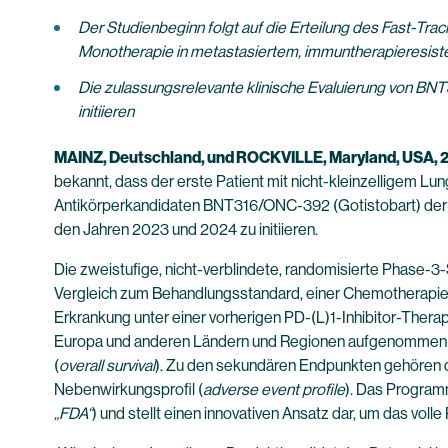
Der Studienbeginn folgt auf die Erteilung des Fast-Tr
Monotherapie in metastasiertem, immuntherapieresiste
Die zulassungsrelevante klinische Evaluierung von BN
initiieren
MAINZ, Deutschland, und ROCKVILLE, Maryland, USA,
bekannt, dass der erste Patient mit nicht-kleinzelligem L
Antikörperkandidaten BNT316/ONC-392 (Gotistobart) der b
den Jahren 2023 und 2024 zu initiieren.
Die zweistufige, nicht-verblindete, randomisierte Phase
Vergleich zum Behandlungsstandard, einer Chemotherapie (
Erkrankung unter einer vorherigen PD-(L)1-Inhibitor-Therapi
Europa und anderen Ländern und Regionen aufgenommen wer
(
overall survival
). Zu den sekundären Endpunkten gehören 
Nebenwirkungsprofil (
adverse event profile
). Das Program
„FDA“
) und stellt einen innovativen Ansatz dar, um das vol