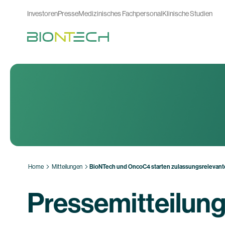
Investoren
Presse
Medizinisches Fachpersonal
Klinische Studien
Home
Mitteilungen
BioNTech und OncoC4 starten zulassungsrelevant
Pressemitteilun