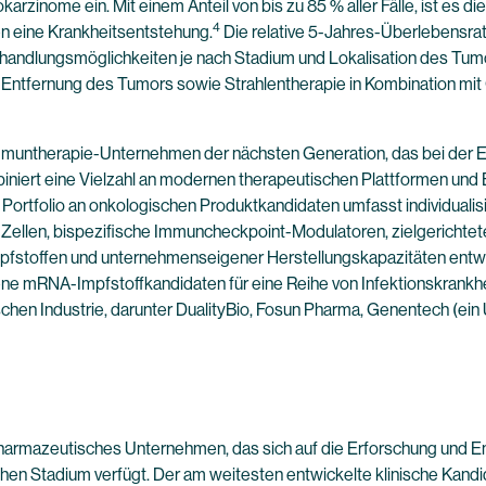
rzinome ein. Mit einem Anteil von bis zu 85 % aller Fälle, ist es d
4
n eine Krankheitsentstehung.
Die relative 5-Jahres-Überlebensrat
ehandlungsmöglichkeiten je nach Stadium und Lokalisation des Tu
e Entfernung des Tumors sowie Strahlentherapie in Kombination m
mmuntherapie-Unternehmen der nächsten Generation, das bei der E
niert eine Vielzahl an modernen therapeutischen Plattformen und B
e Portfolio an onkologischen Produktkandidaten umfasst individual
ellen, bispezifische Immuncheckpoint-Modulatoren, zielgerichtete
stoffen und unternehmenseigener Herstellungskapazitäten entwic
ne mRNA-Impfstoffkandidaten für eine Reihe von Infektionskrankhei
chen Industrie, darunter DualityBio, Fosun Pharma, Genentech (e
iopharmazeutisches Unternehmen, das sich auf die Erforschung und En
schen Stadium verfügt. Der am weitesten entwickelte klinische Ka