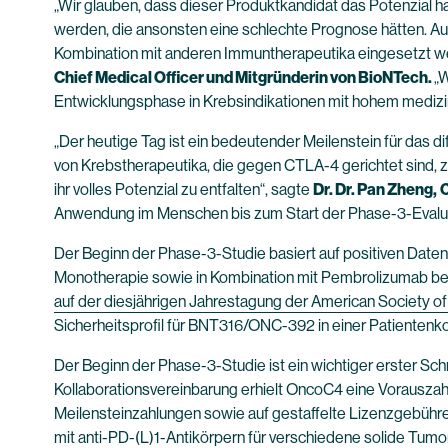
„Wir glauben, dass dieser Produktkandidat das Potenzial h
werden, die ansonsten eine schlechte Prognose hätten. Au
Kombination mit anderen Immuntherapeutika eingesetzt we
Chief Medical Officer und Mitgründerin von BioNTech.
„W
Entwicklungsphase in Krebsindikationen mit hohem medizi
„Der heutige Tag ist ein bedeutender Meilenstein für das 
von Krebstherapeutika, die gegen CTLA-4 gerichtet sind, 
ihr volles Potenzial zu entfalten“, sagte
Dr. Dr. Pan Zheng,
C
Anwendung im Menschen bis zum Start der Phase-3-Evaluier
Der Beginn der Phase-3-Studie basiert auf positiven Daten
Monotherapie sowie in Kombination mit Pembrolizumab bei 
auf der diesjährigen Jahrestagung der American Society of
Sicherheitsprofil für BNT316/ONC-392 in einer Patientenko
Der Beginn der Phase-3-Studie ist ein wichtiger erster Sc
Kollaborationsvereinbarung erhielt OncoC4 eine Vorauszah
Meilensteinzahlungen sowie auf gestaffelte Lizenzgebüh
mit anti-PD-(L)1-Antikörpern für verschiedene solide Tum