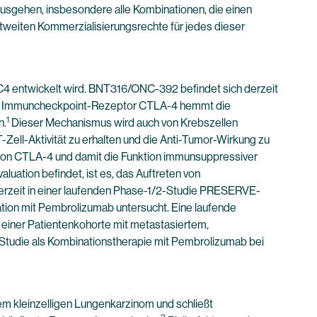
usgehen, insbesondere alle Kombinationen, die einen
ltweiten Kommerzialisierungsrechte für jedes dieser
4 entwickelt wird. BNT316/ONC-392 befindet sich derzeit
. Der Immuncheckpoint-Rezeptor CTLA-4 hemmt die
1
n.
Dieser Mechanismus wird auch von Krebszellen
ell-Aktivität zu erhalten und die Anti-Tumor-Wirkung zu
 von CTLA-4 und damit die Funktion immunsuppressiver
aluation befindet, ist es, das Auftreten von
erzeit in einer laufenden Phase-1/2-Studie PRESERVE-
ation mit Pembrolizumab untersucht. Eine laufende
n einer Patientenkohorte mit metastasiertem,
-Studie als Kombinationstherapie mit Pembrolizumab bei
em kleinzelligen Lungenkarzinom und schließt