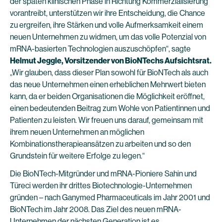
der späten klinischen Phase in Richtung Kommerzialisierung
vorantreibt, unterstützen wir ihre Entscheidung, die Chance
zu ergreifen, ihre Stärken und volle Aufmerksamkeit einem
neuen Unternehmen zu widmen, um das volle Potenzial von
mRNA-basierten Technologien auszuschöpfen“, sagte
Helmut Jeggle, Vorsitzender von BioNTechs Aufsichtsrat.
„Wir glauben, dass dieser Plan sowohl für BioNTech als auch
das neue Unternehmen einen erheblichen Mehrwert bieten
kann, da er beiden Organisationen die Möglichkeit eröffnet,
einen bedeutenden Beitrag zum Wohle von Patientinnen und
Patienten zu leisten. Wir freuen uns darauf, gemeinsam mit
ihrem neuen Unternehmen an möglichen
Kombinationstherapieansätzen zu arbeiten und so den
Grundstein für weitere Erfolge zu legen.“
Die BioNTech-Mitgründer und mRNA-Pioniere Sahin und
Türeci werden ihr drittes Biotechnologie-Unternehmen
gründen – nach Ganymed Pharmaceuticals im Jahr 2001 und
BioNTech im Jahr 2008. Das Ziel des neuen mRNA-
Unternehmen der nächsten Generation ist es,