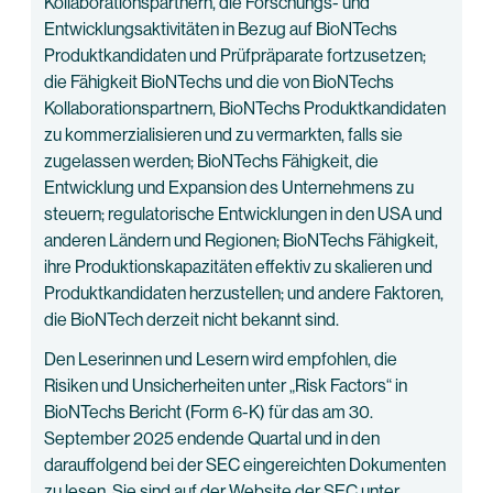
Kollaborationspartnern, die Forschungs- und
Entwicklungsaktivitäten in Bezug auf BioNTechs
Produktkandidaten und Prüfpräparate fortzusetzen;
die Fähigkeit BioNTechs und die von BioNTechs
Kollaborationspartnern, BioNTechs Produktkandidaten
zu kommerzialisieren und zu vermarkten, falls sie
zugelassen werden; BioNTechs Fähigkeit, die
Entwicklung und Expansion des Unternehmens zu
steuern; regulatorische Entwicklungen in den USA und
anderen Ländern und Regionen; BioNTechs Fähigkeit,
ihre Produktionskapazitäten effektiv zu skalieren und
Produktkandidaten herzustellen; und andere Faktoren,
die BioNTech derzeit nicht bekannt sind.
Den Leserinnen und Lesern wird empfohlen, die
Risiken und Unsicherheiten unter „Risk Factors“ in
BioNTechs Bericht (Form 6-K) für das am 30.
September 2025 endende Quartal und in den
darauffolgend bei der SEC eingereichten Dokumenten
zu lesen. Sie sind auf der Website der SEC unter