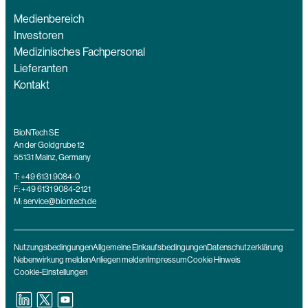
Medienbereich
Investoren
Medizinisches Fachpersonal
Lieferanten
Kontakt
BioNTech SE
An der Goldgrube 12
55131 Mainz, Germany
T:
+49 6131 9084-0
F: +49 6131 9084-2121
M:
service@biontech.de
Nutzungsbedingungen
Allgemeine Einkaufsbedingungen
Datenschutzerklärung
Nebenwirkung melden
Anliegen melden
Impressum
Cookie Hinweis
Cookie-Einstellungen