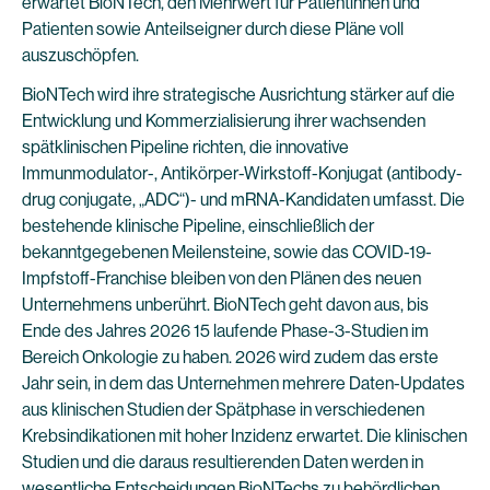
erwartet BioNTech, den Mehrwert für Patientinnen und
Patienten sowie Anteilseigner durch diese Pläne voll
auszuschöpfen.
BioNTech wird ihre strategische Ausrichtung stärker auf die
Entwicklung und Kommerzialisierung ihrer wachsenden
spätklinischen Pipeline richten, die innovative
Immunmodulator-, Antikörper-Wirkstoff-Konjugat (antibody-
drug conjugate, „ADC“)- und mRNA-Kandidaten umfasst. Die
bestehende klinische Pipeline, einschließlich der
bekanntgegebenen Meilensteine, sowie das COVID-19-
Impfstoff-Franchise bleiben von den Plänen des neuen
Unternehmens unberührt. BioNTech geht davon aus, bis
Ende des Jahres 2026 15 laufende Phase-3-Studien im
Bereich Onkologie zu haben. 2026 wird zudem das erste
Jahr sein, in dem das Unternehmen mehrere Daten-Updates
aus klinischen Studien der Spätphase in verschiedenen
Krebsindikationen mit hoher Inzidenz erwartet. Die klinischen
Studien und die daraus resultierenden Daten werden in
wesentliche Entscheidungen BioNTechs zu behördlichen