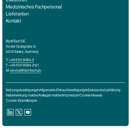
Medizinisches Fachpersonal
Lieferanten
Kontakt
BioNTech SE
An der Goldgrube 12
55131 Mainz, Germany
T:
+49 6131 9084-0
F: +49 6131 9084-2121
M:
service@biontech.de
Nutzungsbedingungen
Allgemeine Einkaufsbedingungen
Datenschutzerklärung
Nebenwirkung melden
Anliegen melden
Impressum
Cookie Hinweis
Cookie-Einstellungen