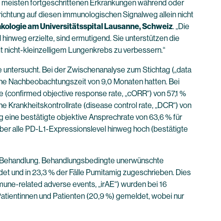
n meisten fortgeschrittenen Erkrankungen während oder
richtung auf diesen immunologischen Signalweg allein nicht
 Onkologie am Universitätsspital Lausanne, Schweiz
. „Die
inweg erzielte, sind ermutigend. Sie unterstützen die
 nicht-kleinzelligem Lungenkrebs zu verbessern.“
untersucht. Bei der Zwischenanalyse zum Stichtag („data
iane Nachbeobachtungszeit von 9,0 Monaten hatten. Bei
 (confirmed objective response rate, „cORR“) von 57,1 %
ne Krankheitskontrollrate (disease control rate, „DCR“) von
 eine bestätigte objektive Ansprechrate von 63,6 % für
 über alle PD-L1-Expressionslevel hinweg hoch (bestätigte
der Behandlung. Behandlungsbedingte unerwünschte
det und in 23,3 % der Fälle Pumitamig zugeschrieben. Dies
une-related adverse events, „irAE“) wurden bei 16
Patientinnen und Patienten (20,9 %) gemeldet, wobei nur