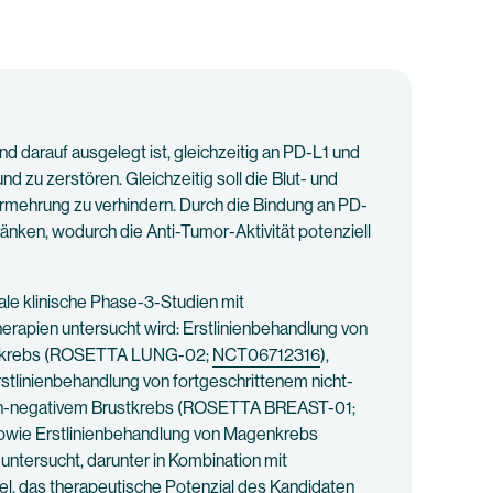
 darauf ausgelegt ist, gleichzeitig an PD-L1 und
 zu zerstören. Gleichzeitig soll die Blut- und
rmehrung zu verhindern. Durch die Bindung an PD-
en, wodurch die Anti-Tumor-Aktivität potenziell
ale klinische Phase-3-Studien mit
erapien untersucht wird: Erstlinienbehandlung von
ngenkrebs (ROSETTA LUNG-02;
NCT06712316
),
Erstlinienbehandlung von fortgeschrittenem nicht-
fach-negativem Brustkrebs (ROSETTA BREAST-01;
sowie Erstlinienbehandlung von Magenkrebs
untersucht, darunter in Kombination mit
el, das therapeutische Potenzial des Kandidaten