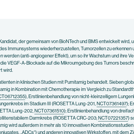
andidat, der gemeinsam von BioNTech und BMS entwickelt wird, und
t des Immunsystems wiederherzustellen, Tumorzellen zu erkennen und
 werden (anti-angiogener Effekt), um so ihr Wachstum und ihre Ve
die VEGF-A-Blockade auf die Mikroumgebung des Tumors beschränk
t wird.
tienten in klinischen Studien mit Pumitamig behandelt. Sieben glob
amig in Kombination mit Chemotherapie im Vergleich zu Standardth
CT06712355
), Erstlinienbehandlung von nicht-kleinzelligem Lu
Lungenkrebs im Stadium III (ROSETTA Lung-201,
NCT07361497
); 
OSETTA Lung-202,
NCT07361510
); Erstlinienbehandlung von drei
satellitenstabilem Darmkrebs (ROSETTA CRC-203;
NCT07221357
) 
amig wird außerdem in mehr als 10 innovativen Kombinationsstudien 
njugates, „ADCs“) und anderen innovativen Wirkstoffen, mit dem Zi