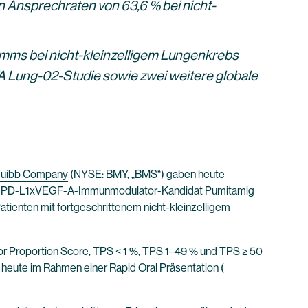
n Ansprechraten von 63,6 % bei nicht-
mms bei nicht-kleinzelligem Lungenkrebs
TA Lung-02-Studie sowie zwei weitere globale
Squibb Company
(NYSE: BMY, „BMS“) gaben heute
 der PD-L1xVEGF-A-Immunmodulator-Kandidat Pumitamig
ienten mit fortgeschrittenem nicht-kleinzelligem
or Proportion Score, TPS < 1 %, TPS 1–49 % und TPS ≥ 50
n heute im Rahmen einer Rapid Oral Präsentation (