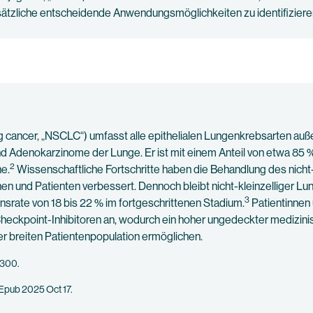
ätzliche entscheidende Anwendungsmöglichkeiten zu identifiziere
ng cancer, „NSCLC“) umfasst alle epithelialen Lungenkrebsarten auß
nd Adenokarzinome der Lunge. Er ist mit einem Anteil von etwa 85
2
e.
Wissenschaftliche Fortschritte haben die Behandlung des nicht
nen und Patienten verbessert. Dennoch bleibt nicht-kleinzelliger L
3
srate von 18 bis 22 % im fortgeschrittenen Stadium.
Patientinnen
t Checkpoint-Inhibitoren an, wodurch ein hoher ungedeckter medizi
er breiten Patientenpopulation ermöglichen.
3300.
 Epub 2025 Oct 17.