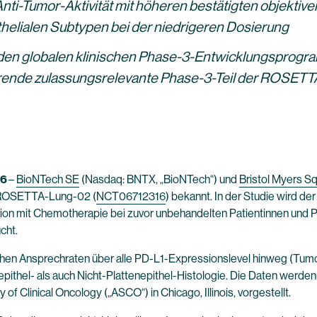
ti-Tumor-Aktivität mit höheren bestätigten objektive
ithelialen Subtypen bei der niedrigeren Dosierung
en globalen klinischen Phase-3-Entwicklungsprogra
tierende zulassungsrelevante Phase-3-Teil der ROSET
26
–
BioNTech SE
(Nasdaq: BNTX, „BioNTech“) und
Bristol Myers 
 ROSETTA-Lung-02 (
NCT06712316
) bekannt. In der Studie wird
n mit Chemotherapie bei zuvor unbehandelten Patientinnen und Pat
cht.
ohen Ansprechraten über alle PD-L1-Expressionslevel hinweg (Tum
pithel- als auch Nicht-Plattenepithel-Histologie. Die Daten werde
of Clinical Oncology („ASCO“) in Chicago, Illinois, vorgestellt.