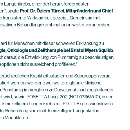
em Lungenkrebs, einer der herausforderndsten
en“, sagte
Prof. Dr. Özlem Türeci, Mitgründerin und Chief
ine konsistente Wirksamkeit gezeigt. Gemeinsam mit
nnovativen Behandlungskombinationen weiter vorantreiben.
dard für Menschen mit dieser schweren Erkrankung zu
ie, Onkologie und Zelltherapie bei Bristol Myers Squibb
.
 darauf, die Entwicklung von Pumitamig zu beschleunigen,
optionen nicht ausreichend profitieren.“
erschiedlichen Krankheitsstadien und Subgruppen voran.
tiert werden, werden zwei weitere globale klinische
der Pumitamig im Vergleich zu Durvalumab nach begleitender
ucht wird, sowie ROSETTA Lung-202 (
NCT07361510
), in der
ht-kleinzelligem Lungenkrebs mit PD-L1-Expressionsleveln
die Behandlung von nicht-kleinzelligen Lungenkrebs
en Modalitäten.