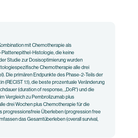
ombination mit Chemotherapie als
-Plattenepithel-Histologie, die keine
der Studie zur Dosisoptimierung wurden
stologiespezifische Chemotherapie alle drei
xel). Die primären Endpunkte des Phase-2-Teils der
tin (RECIST 1.1), die beste prozentuale Veränderung
dauer (duration of response, „DoR“) und die
e im Vergleich zu Pembrolizumab plus
lle drei Wochen plus Chemotherapie für die
as progressionsfreie Überleben (progression free
umfassen das Gesamtüberleben (overall survival,