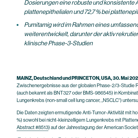
Dosierungen eine robuste und konsistente An
plattenepithelialen und 72,7 % bei plattenep
Pumitamig wird im Rahmen eines umfassend
weiterentwickelt, darunter der aktiv rekru
klinische Phase-3-Studien
MAINZ, Deutschland und PRINCETON, USA, 30. Mai 20
Zwischenergebnisse aus der globalen Phase-2/3-Studie
(auch bekannt als BNT327 oder BMS-986545) in Kombinatio
Lungenkrebs (non-small cell lung cancer, „NSCLC“) untersu
Die Daten zeigten ermutigende Anti-Tumor-Aktivität mit h
%) sowohl bei nicht-kleinzelligem Lungenkrebs mit Plattene
Abstract #8513
) auf der Jahrestagung der American Society 