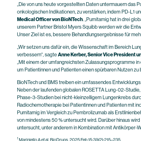
„Die von uns heute vorgestellten Daten untermauern das P
onkologischen Indikationen, zu verstärken, indem PD-L1 u
Medical Officer von BioNTech
. „Pumitamig hat in drei g
unserem Partner Bristol Myers Squibb werden wir die Entw
Unser Ziel ist es, bessere Behandlungsergebnisse für mehr 
„Wir setzen uns dafür ein, die Wissenschaft im Bereich 
verbessern“, sagte
Anne Kerber, Senior Vice President u
„Mit einem der umfangreichsten Zulassungsprogramme in d
um Patientinnen und Patienten einen spürbaren Nutzen zu bi
BioNTech und BMS treiben ein umfassendes Entwicklungspr
Neben der laufenden globalen ROSETTA Lung-02-Studie, für 
Phase-3-Studien bei nicht-kleinzelligem Lungenkrebs dur
Radiochemotherapie bei Patientinnen und Patienten mit in
Pumitamig im Vergleich zu Pembrolizumab als Erstlinienbe
von mindestens 50 % untersucht wird. Darüber hinaus wird 
untersucht, unter anderem in Kombination mit Antikörper-
1
Mariniello A et al. BioDrugs, 2025 Feb 15;39(2):215–235.