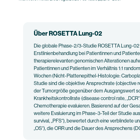
Über ROSETTA Lung-02
Die globale Phase-2/3-Studie ROSETTA Lung-02 
Erstlinienbehandlung bei Patientinnen und Patiente
therapierelevanten genomischen Alterationen auf
Patientinnen und Patienten im Verhältnis 1:1 rand
Wochen (Nicht-Plattenepithel-Histologie: Carboplat
Studie sind die objektive Ansprechrate (objective 
der Tumorgröße gegenüber dem Ausgangswert sowie
Krankheitskontrollrate (disease control rate, „DC
Chemotherapie evaluieren. Basierend auf der Gesa
weitere Evaluierung im Phase-3-Teil der Studie au
survival, „PFS“), bewertet durch eine verblindete
„OS“), die ORR und die Dauer des Ansprechens (D