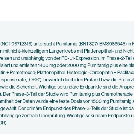
(
NCT06712316
) untersucht Pumitamig (BNT327/ BMS986545) in K
n mit nicht-kleinzelligem Lungenkrebs mit Plattenepithel- und Nicht
weisen und unabhängig von der PD-L1-Expression. Im Phase-2-Teil 
omisiert und erhielten 1400 mg oder 2000 mg Pumitamig plus eine hi
in + Pemetrexed; Plattenepithel-Histologie: Carboplatin + Paclita
response rate, „ORR“), bewertet durch den Prüfarzt bzw. die Prüfärz
 die Sicherheit. Wichtige sekundäre Endpunkte sind die Ansprech
R“). Der Phase-3-Teil der Studie wird Pumitamig plus Chemotherapi
mtheit der Daten wurde eine feste Dosis von 1500 mg Pumitamig a
sgewählt. Der primäre Endpunkt des Phase-3-Teils der Studie ist d
 unabhängige zentrale Überprüfung. Wichtige sekundäre Endpunkte 
OR).