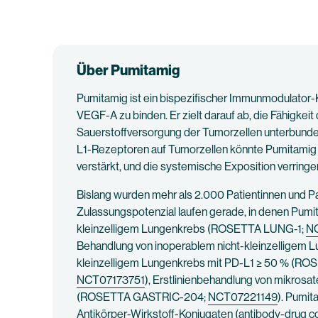
Über Pumitamig
Pumitamig ist ein bispezifischer Immunmodulator-K
VEGF-A zu binden. Er zielt darauf ab, die Fähigkei
Sauerstoffversorgung der Tumorzellen unterbunden
L1-Rezeptoren auf Tumorzellen könnte Pumitamig 
verstärkt, und die systemische Exposition verringer
Bislang wurden mehr als 2.000 Patientinnen und Pa
Zulassungspotenzial laufen gerade, in denen Pumit
kleinzelligem Lungenkrebs (ROSETTA LUNG-1;
N
Behandlung von inoperablem nicht-kleinzelligem 
kleinzelligem Lungenkrebs mit PD-L1 ≥ 50 % (R
NCT07173751
), Erstlinienbehandlung von mikro
(ROSETTA GASTRIC-204;
NCT07221149
). Pumit
Antikörper-Wirkstoff-Konjugaten (antibody-drug co