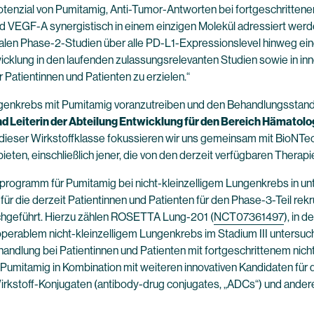
otenzial von Pumitamig, Anti-Tumor-Antworten bei fortgeschritten
nd VEGF-A synergistisch in einem einzigen Molekül adressiert werd
lobalen Phase-2-Studien über alle PD-L1-Expressionslevel hinweg e
icklung in den laufenden zulassungsrelevanten Studien sowie in i
Patientinnen und Patienten zu erzielen.“
Lungenkrebs mit Pumitamig voranzutreiben und den Behandlungsstan
nd Leiterin der Abteilung Entwicklung für den Bereich Hämatolog
ieser Wirkstoffklasse fokussieren wir uns gemeinsam mit BioNTech
eten, einschließlich jener, die von den derzeit verfügbaren Therapie
ogramm für Pumitamig bei nicht-kleinzelligem Lungenkrebs in unt
die derzeit Patientinnen und Patienten für den Phase-3-Teil rekru
chgeführt. Hierzu zählen ROSETTA Lung-201 (
NCT07361497
), in 
operablem nicht-kleinzelligem Lungenkrebs im Stadium III unters
handlung bei Patientinnen und Patienten mit fortgeschrittenem nic
Pumitamig in Kombination mit weiteren innovativen Kandidaten für 
Wirkstoff-Konjugaten (antibody-drug conjugates, „ADCs“) und ander