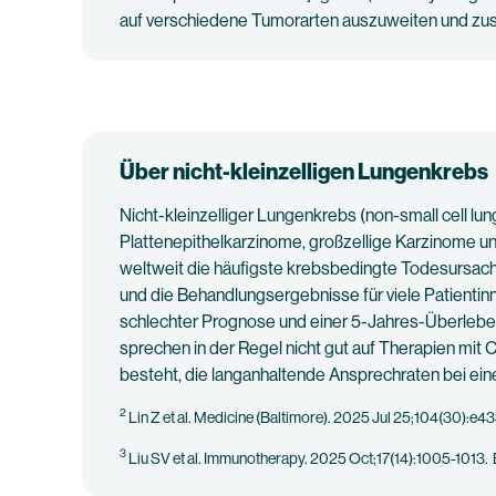
auf verschiedene Tumorarten auszuweiten und zus
Über nicht-kleinzelligen Lungenkrebs
Nicht-kleinzelliger Lungenkrebs (non-small cell lu
Plattenepithelkarzinome, großzellige Karzinome u
weltweit die häufigste krebsbedingte Todesursach
und die Behandlungsergebnisse für viele Patientin
schlechter Prognose und einer 5-Jahres-Überleben
sprechen in der Regel nicht gut auf Therapien mi
besteht, die langanhaltende Ansprechraten bei ein
2
Lin Z et al. Medicine (Baltimore). 2025 Jul 25;104(30):e4
3
Liu SV et al. Immunotherapy. 2025 Oct;17(14):1005-1013.