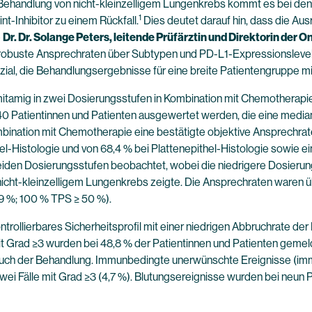
Behandlung von nicht-kleinzelligem Lungenkrebs kommt es bei de
1
-Inhibitor zu einem Rückfall.
Dies deutet darauf hin, dass die Aus
e
Dr. Dr. Solange Peters, leitende Prüfärztin und Direktorin der
robuste Ansprechraten über Subtypen und PD-L1-Expressionslevel h
l, die Behandlungsergebnisse für eine breite Patientengruppe mit
mig in zwei Dosierungsstufen in Kombination mit Chemotherapie 
n 40 Patientinnen und Patienten ausgewertet werden, die eine med
bination mit Chemotherapie eine bestätigte objektive Ansprechrate
el-Histologie und von 68,4 % bei Plattenepithel-Histologie sowie ei
eiden Dosierungsstufen beobachtet, wobei die niedrigere Dosierung
en nicht-kleinzelligem Lungenkrebs zeigte. Die Ansprechraten waren
49 %; 100 % TPS ≥ 50 %).
ntrollierbares Sicherheitsprofil mit einer niedrigen Abbruchrate 
t Grad ≥3 wurden bei 48,8 % der Patientinnen und Patienten gemel
bbruch der Behandlung. Immunbedingte unerwünschte Ereignisse (imm
wei Fälle mit Grad ≥3 (4,7 %). Blutungsereignisse wurden bei neun 