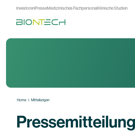
Investoren
Presse
Medizinisches Fachpersonal
Klinische Studien
Home
Mitteilungen
Pressemitteilun