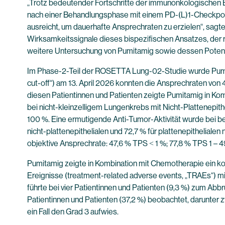
„Trotz bedeutender Fortschritte der immunonkologischen 
nach einer Behandlungsphase mit einem PD-(L)1-Checkpoint
ausreicht, um dauerhafte Ansprechraten zu erzielen“, sagt
Wirksamkeitssignale dieses bispezifischen Ansatzes, der 
weitere Untersuchung von Pumitamig sowie dessen Potenzia
Im Phase-2-Teil der ROSETTA Lung-02-Studie wurde Pumita
cut-off“) am 13. April 2026 konnten die Ansprechraten vo
diesen Patientinnen und Patienten zeigte Pumitamig in Kom
bei nicht-kleinzelligem Lungenkrebs mit Nicht-Plattenepith
100 %. Eine ermutigende Anti-Tumor-Aktivität wurde bei b
nicht-plattenepithelialen und 72,7 % für plattenepithelial
objektive Ansprechrate: 47,6 % TPS ˂ 1 %; 77,8 % TPS 1 – 
Pumitamig zeigte in Kombination mit Chemotherapie ein ko
Ereignisse (treatment-related adverse events, „TRAEs“) mi
führte bei vier Patientinnen und Patienten (9,3 %) zum A
Patientinnen und Patienten (37,2 %) beobachtet, darunter z
ein Fall den Grad 3 aufwies.