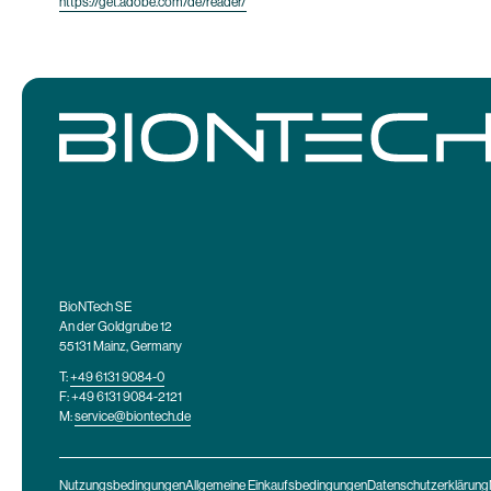
https://get.adobe.com/de/reader/
BioNTech SE
An der Goldgrube 12
55131 Mainz, Germany
T:
+49 6131 9084-0
F: +49 6131 9084-2121
M:
service@biontech.de
Nutzungsbedingungen
Allgemeine Einkaufsbedingungen
Datenschutzerklärung