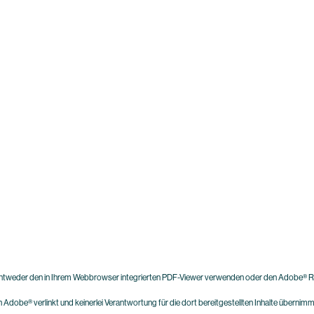
 entweder den in Ihrem Webbrowser integrierten PDF-Viewer verwenden oder den Adobe® R
 Adobe® verlinkt und keinerlei Verantwortung für die dort bereitgestellten Inhalte übernimm