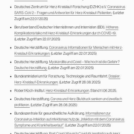
Deutsches Zentrum für Herz-Kreislauf-Forschung (DZHK) e.V.
Coronavirus
SARS-CoV-2 – Fragen und Antworten für Herz-Kreislauf-Patienten.
(Letzter
Zugriff am 22.07.2025)
Berufsverband Deutscher Internistinnen und Internisten (BDI).
Höheres
Komplikationsrisiko mit Herz-Kreislauf-Erkrankungen durch COVID-19.
(Letzter Zugriff am 22.07.2025)
Deutsche Herzstiftung.
Coronavirus: Informationen für Menschen mit Herz-
Kreislauf-Erkrankungen.
(Letzter Zugriff am 22.07.2025)
Deutsche Herzstiftung.
Myokarditis und Covid – Wie hoch ist die Gefahr?
Deutsche Herzstiftung.
(Letzter Zugriff am 22.07.2025)
Bundesministerium für Forschung, Technologie und Raumfahrt.
Dossier:
Herz-Kreislauf-Erkrankungen
. (Letzter Zugriff 28.08.2025)
Robert Koch-Institut.
Herz-Kreislauf-Erkrankungen
. Stand 11.06.2025.
Deutsches Herzstiftung.
Corona und Herz: Blutdruck senken und zweifach
profitieren.
(Letzter Zugriff am 28.08.2025)
Bundeszentrale für gesundheitliche Aufklärung.
Informationen zur
Coronavirus-Infektion auf infektionsschutz.de; „Infektion mit dem Coronavirus:
Symptome und Krankheitsverlauf”
. (Letzter Zugriff am 22.07.2025)
Deutsche Herzstiftung.
Post Covid: Wie sich Covid-19 langfristig aufs Herz