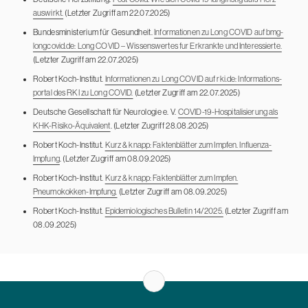
auswirkt.
(Letzter Zugriff am 22.07.2025)
Bundesministerium für Gesundheit.
Informationen zu Long COVID auf bmg-
longcovid.de: Long COVID – Wissenswertes fur Erkrankte und Interessierte.
(Letzter Zugriff am 22.07.2025)
Robert Koch-Institut.
Informationen zu Long COVID auf rki.de: Informations­
portal des RKI zu Long COVID.
(Letzter Zugriff am 22.07.2025)
Deutsche Gesellschaft für Neurologie e. V.
COVID-19-Hospitalisierung als
KHK-Risiko-Äquivalent
. (Letzter Zugriff 28.08.2025)
Robert Koch-Institut.
Kurz & knapp: Faktenblätter zum Impfen. Influenza-
Impfung
. (Letzter Zugriff am 08.09.2025)
Robert Koch-Institut.
Kurz & knapp: Faktenblätter zum Impfen.
Pneumokokken-Impfung.
(Letzter Zugriff am 08.09.2025)
Robert Koch-Institut.
Epidemiologisches Bulletin 14/2025.
(Letzter Zugriff am
08.09.2025)