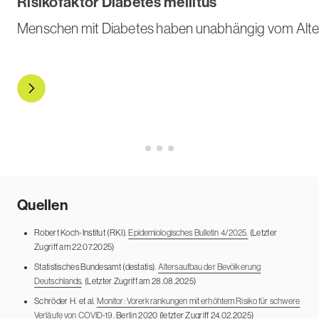
Risikofaktor Diabetes mellitus
Menschen mit Diabetes haben unabhängig vom Alter 
Zur Risikogruppe
Quellen
Robert Koch-Institut (RKI).
Epidemiologisches Bulletin 4/2025.
(Letzter
Zugriff am 22.07.2025)
Statistisches Bundesamt (destatis).
Altersaufbau der Bevölkerung
Deutschlands
. (Letzter Zugriff am 28.08.2025)
Schröder H. et al.
Monitor: Vorerkrankungen mit erhöhtem Risiko für schwere
Verläufe von COVID-19
. Berlin 2020 (letzter Zugriff 24.02.2025)