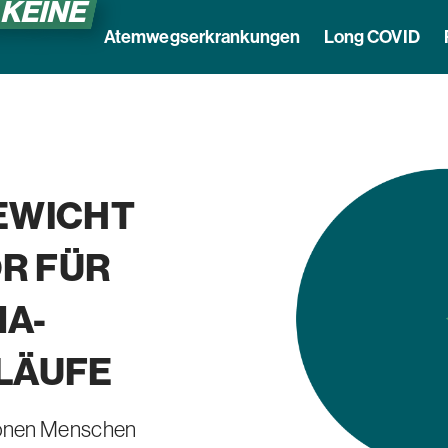
 KEINE
Atemwegserkrankungen
Long COVID
EWICHT
OR
FÜR
A-
LÄUFE
ionen
Menschen