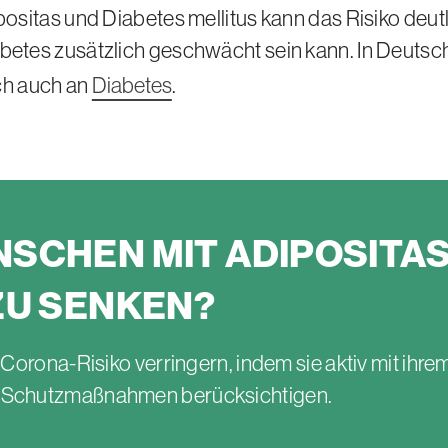
sitas und Diabetes mellitus kann das Risiko deutli
es zusätzlich geschwächt sein kann. In Deutschla
ch auch an
Diabetes
.
NSCHEN MIT
ADIPOSITA
ZU SENKEN?
Corona-Risiko verringern, indem sie aktiv mit ih
 Schutzmaßnahmen berücksichtigen.