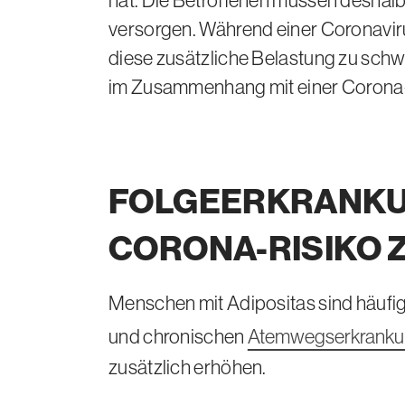
hat. Die Betroffenen müssen deshalb
versorgen. Während einer Coronaviru
diese zusätzliche Belastung zu sc
im Zusammenhang mit einer Corona-E
FOLGEERKRANKUN
CORONA-RISIKO 
Menschen mit Adipositas sind häufi
und chronischen
Atemwegserkrank
zusätzlich erhöhen.