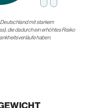
 Deutschland mit starkem
s), die dadurch ein erhöhtes Risiko
ankheitsverläufe haben.
RGEWICHT