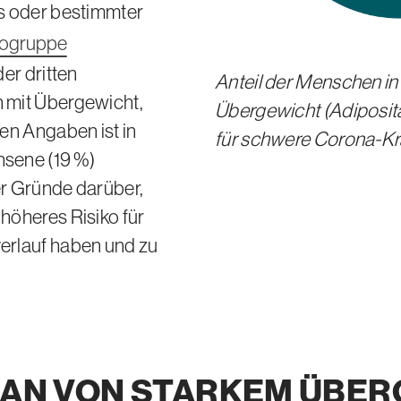
s oder bestimmter
kogruppe
er dritten
Anteil der Menschen in
 mit Übergewicht,
Übergewicht (Adiposita
en Angaben ist in
für schwere Corona-Kr
chsene
(19 %)
er Gründe darüber,
höheres Risiko für
erlauf haben und zu
MAN VON STARKEM ÜBE