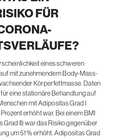
ISIKO FÜR
CORONA-
TSVERLÄUFE?
hrscheinlichkeit eines schweren
lauf mit zunehmendem Body-Mass-
 wachsender Körperfettmasse. Daten
 für eine stationäre Behandlung auf
 Menschen mit Adipositas Grad I
Prozent erhöht war. Bei einem BMI
s Grad II) war das Risiko gegenüber
rung um
51 %
erhöht. Adipositas Grad