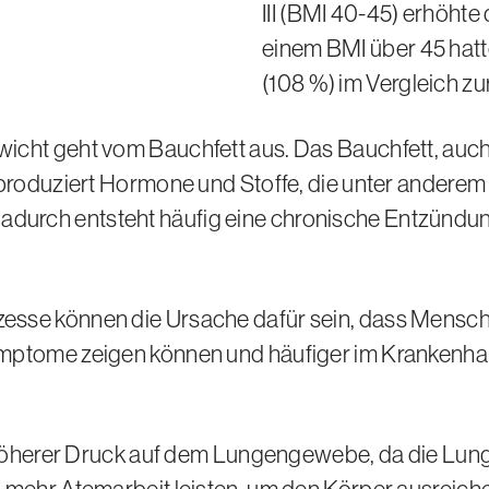
III
(BMI 40-45)
erhöhte 
einem BMI über 45 hatt
(108 %)
im Vergleich zu
cht geht vom Bauchfett aus. Das Bauchfett, auch v
 produziert Hormone und Stoffe, die unter andere
urch entsteht häufig eine chronische Entzündung
sse können die Ursache dafür sein, dass Mensch
ymptome zeigen können und häufiger im Krankenh
in höherer Druck auf dem Lungengewebe, da die 