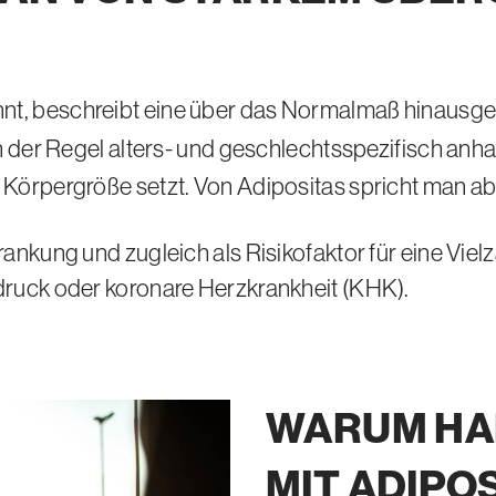
nnt, beschreibt eine über das Normalmaß hinaus
 in der Regel alters- und geschlechtsspezifisch an
r Körpergröße setzt. Von Adipositas spricht man a
krankung und zugleich als Risikofaktor für eine Vi
hdruck oder koronare Herzkrankheit (KHK).
WARUM HA
MIT
ADIPO