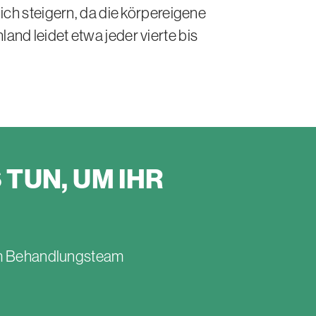
ch steigern, da die körpereigene
nd leidet etwa jeder vierte bis
S
TUN, UM IHR
rem Behandlungsteam