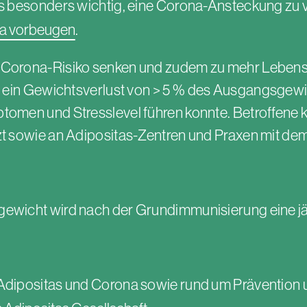
es besonders wichtig, eine Corona-Ansteckung zu 
a vorbeugen
.
Corona-Risiko senken und zudem zu mehr Lebensqua
s ein Gewichtsverlust von
> 5 %
des Ausgangsgewic
omen und Stresslevel führen konnte. Betroffene kö
rzt sowie an Adipositas-Zentren und Praxen mit 
gewicht wird nach der Grundimmunisierung eine j
Adipositas und Corona sowie rund um Prävention u