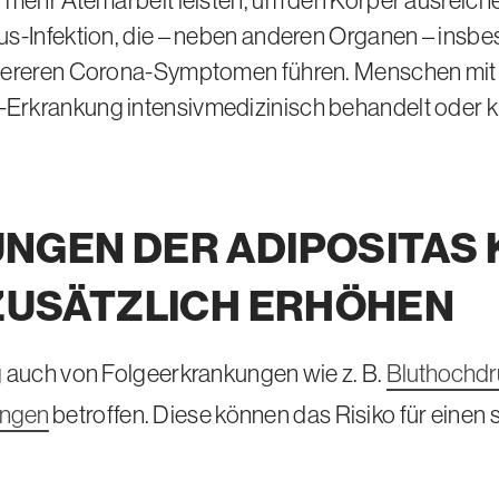
 mehr Atemarbeit leisten, um den Körper ausreiche
s-Infektion, die – neben anderen Organen – insbes
hwereren Corona-Symptomen führen. Menschen mit 
rkrankung intensivmedizinisch behandelt oder kü
GEN DER ADIPOSITAS 
ZUSÄTZLICH ERHÖHEN
g auch von Folgeerkrankungen wie
z. B.
Bluthochdr
ungen
betroffen. Diese können das Risiko für eine