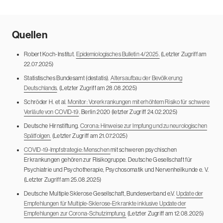
Quellen
Robert Koch-Institut.
Epidemiologisches Bulletin 4/2025.
(Letzter Zugriff am
22.07.2025)
Statistisches Bundesamt (destatis).
Altersaufbau der Bevölkerung
Deutschlands
. (Letzter Zugriff am 28.08.2025)
Schröder H. et al.
Monitor: Vorerkrankungen mit erhöhtem Risiko für schwere
Verläufe von COVID-19
. Berlin 2020 (letzter Zugriff 24.02.2025)
Deutsche Hirnstiftung.
Corona: Hinweise zur Impfung und zu neurologischen
Spätfolgen.
(Letzter Zugriff am 21.07.2025)
COVID-19-Impfstrategie: Menschen
mit schweren psychischen
Erkrankungen gehören zur Risikogruppe. Deutsche Gesellschaft für
Psychiatrie und Psychotherapie, Psychosomatik und Nervenheilkunde e. V.
(Letzter Zugriff am 25.08.2025)
Deutsche Multiple Sklerose Gesellschaft, Bundesverband e.V.
Update der
Empfehlungen für Multiple-Sklerose-Erkrankte inklusive Update der
Empfehlungen zur Corona-Schutzimpfung.
(Letzter Zugriff am 12.08.2025)