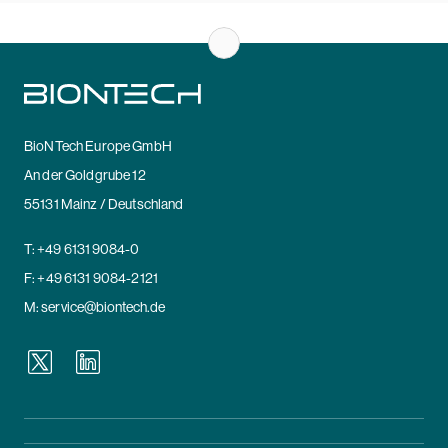
BioNTech Europe GmbH
An der Goldgrube 12
55131 Mainz / Deutschland
T:
+49 6131 9084-0
F: +49 6131 9084-2121
M:
service@biontech.de