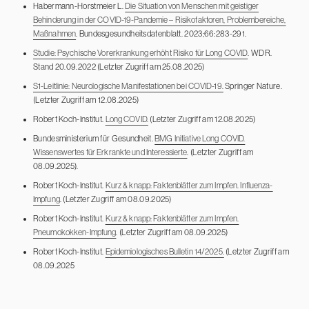
Habermann-Horstmeier L.
Die Situation von Menschen mit geistiger
Behinderung in der COVID-19-Pandemie – Risikofaktoren, Problembereiche,
Maßnahmen
. Bundesgesundheitsdatenblatt. 2023;66:283-291.
Studie: Psychische Vorerkrankung erhöht Risiko für Long COVID
. WDR.
Stand 20.09.2022 (Letzter Zugriff am 25.08.2025)
S1-Leitlinie: Neurologische Manifestationen bei COVID-19.
Springer Nature.
(Letzter Zugriff am 12.08.2025)
Robert Koch-Institut.
Long COVID.
(Letzter Zugriff am 12.08.2025)
Bundesministerium für Gesundheit.
BMG Initiative Long COVID.
Wissenswertes für Erkrankte und Interessierte
. (Letzter Zugriff am
08.09.2025).
Robert Koch-Institut.
Kurz & knapp: Faktenblätter zum Impfen. Influenza-
Impfung
. (Letzter Zugriff am 08.09.2025)
Robert Koch-Institut.
Kurz & knapp: Faktenblätter zum Impfen.
Pneumokokken-Impfung
. (Letzter Zugriff am 08.09.2025)
Robert Koch-Institut.
Epidemiologisches Bulletin 14/2025.
(Letzter Zugriff am
08.09.2025